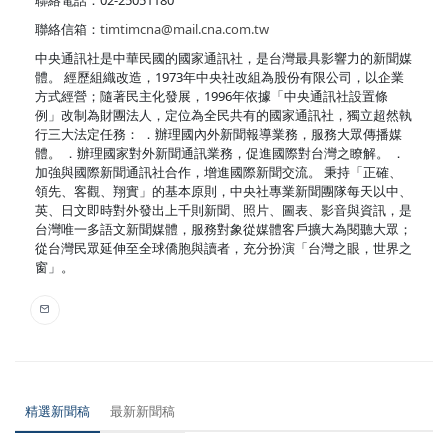
聯絡信箱：
timtimcna@mail.cna.com.tw
中央通訊社是中華民國的國家通訊社，是台灣最具影響力的新聞媒
體。 經歷組織改造，1973年中央社改組為股份有限公司，以企業
方式經營；隨著民主化發展，1996年依據「中央通訊社設置條
例」改制為財團法人，定位為全民共有的國家通訊社，獨立超然執
行三大法定任務： ．辦理國內外新聞報導業務，服務大眾傳播媒
體。 ．辦理國家對外新聞通訊業務，促進國際對台灣之瞭解。 ．
加強與國際新聞通訊社合作，增進國際新聞交流。 秉持「正確、
領先、客觀、翔實」的基本原則，中央社專業新聞團隊每天以中、
英、日文即時對外發出上千則新聞、照片、圖表、影音與資訊，是
台灣唯一多語文新聞媒體，服務對象從媒體客戶擴大為閱聽大眾；
從台灣民眾延伸至全球僑胞與讀者，充分扮演「台灣之眼，世界之
窗」。
精選新聞稿
最新新聞稿