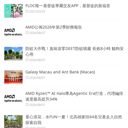
FLOC唯一基督徒專屬交友APP，基督徒的新福音
2021/03/29
AMD公佈2026年第2季財務報告
2026/08/07
防蚊大作戰！臭味滾零DEET防蚊噴霧 長效8小時 貓狗安
心用
2026/08/07
Galaxy Macau and Ant Bank (Macao)
2026/08/07
AMD Ryzen™ AI Halo專為Agentic Era打造，代理編排
速度最高提升34%
2026/08/07
童心浪花．水FUN一夏！北高雄家扶64名兒童走入自然
探索自我