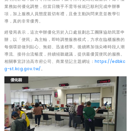
業務如何優化調整，但當日幾乎不需等候就已順利完成申辦事
項，加上服務人員態度親切有禮，且會主動詢問來意並教學引
導，真的非常優秀。
經發局表示，這次申辦優化另於入口處規劃志工團隊協助民眾申
辦，以「便民」為主軸，即時調整服務模式，力求在臨櫃服務的
每個環節做到貼心、無錯、迅速標準。後續將加強尖峰時段人潮
導流、接待台流暢度，持續傾聽建議，提供最優質便民的服務。
相關事宜詳洽高市府公司、商業登記主題網址：
https://edbkc
g-st.kcg.gov.tw/
。