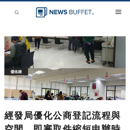
回到首頁
新聞稿分類
登入
刊登
經發局優化公商登記流程與
空間 即審取件縮短申辦時