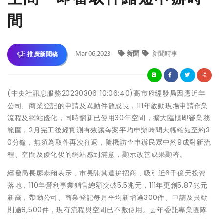
間
Mar 06,2023
新聞
新聞時事
推廣新聞稿
(中央社訊息服務20230306 10:06:40)高市府經發局因應近年
公司、商業登記的申請及異動件數成長，111年啟動現場申請作業
流程及網站優化，同時翻新已使用30年空間，擴大臨櫃即審業務
範圍，2月完工後經實測有效讓每案平均申辦時間大幅縮短至約3
0分鐘，無須為取件再次往返，隨機訪查申辦民眾中約9成對新流
程、空間及優化後的網站感到滿意，顯示改善成果顯著。
經發局長廖泰翔表示，市長陳其邁拚招商，吸引近6千億元投資
落地，110年營利事業銷售總額突破5.5兆元，111年更創5.87兆元
新高，帶動公司、商業登記每月平均新增逾300件、申請及異動
則逾8,500件，現有流程與空間已不敷使用。去年委託專業團隊