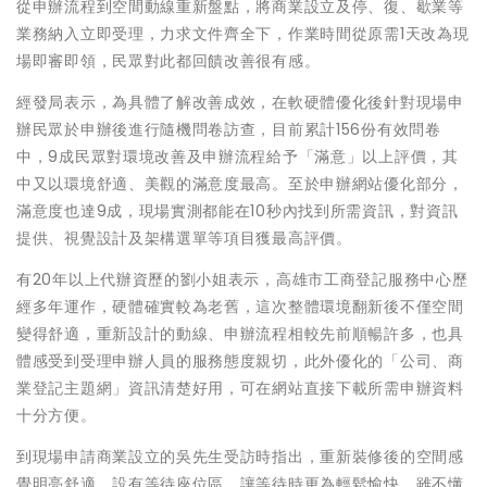
從申辦流程到空間動線重新盤點，將商業設立及停、復、歇業等
業務納入立即受理，力求文件齊全下，作業時間從原需1天改為現
場即審即領，民眾對此都回饋改善很有感。
經發局表示，為具體了解改善成效，在軟硬體優化後針對現場申
辦民眾於申辦後進行隨機問卷訪查，目前累計156份有效問卷
中，9成民眾對環境改善及申辦流程給予「滿意」以上評價，其
中又以環境舒適、美觀的滿意度最高。至於申辦網站優化部分，
滿意度也達9成，現場實測都能在10秒內找到所需資訊，對資訊
提供、視覺設計及架構選單等項目獲最高評價。
有20年以上代辦資歷的劉小姐表示，高雄市工商登記服務中心歷
經多年運作，硬體確實較為老舊，這次整體環境翻新後不僅空間
變得舒適，重新設計的動線、申辦流程相較先前順暢許多，也具
體感受到受理申辦人員的服務態度親切，此外優化的「公司、商
業登記主題網」資訊清楚好用，可在網站直接下載所需申辦資料
十分方便。
到現場申請商業設立的吳先生受訪時指出，重新裝修後的空間感
覺明亮舒適，設有等待座位區，讓等待時更為輕鬆愉快，雖不懂