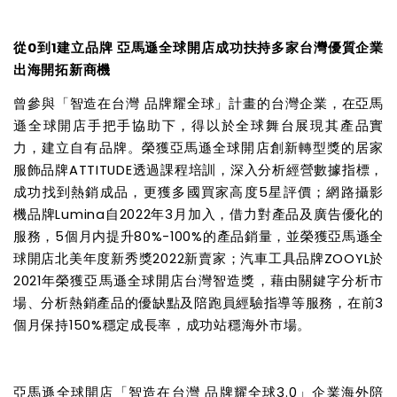
從0到1建立品牌 亞馬遜全球開店成功扶持多家台灣優質企業
出海開拓新商機
曾參與「智造在台灣 品牌耀全球」計畫的台灣企業，在亞馬
遜全球開店手把手協助下，得以於全球舞台展現其產品實
力，建立自有品牌。榮獲亞馬遜全球開店創新轉型獎的居家
服飾品牌ATTITUDE透過課程培訓，深入分析經營數據指標，
成功找到熱銷成品，更獲多國買家高度5星評價；網路攝影
機品牌Lumina自2022年3月加入，借力對產品及廣告優化的
服務，5個月内提升80%-100%的產品銷量，並榮獲亞馬遜全
球開店北美年度新秀獎2022新賣家；汽車工具品牌ZOOYL於
2021年榮獲亞馬遜全球開店台灣智造獎，藉由關鍵字分析市
場、分析熱銷產品的優缺點及陪跑員經驗指導等服務，在前3
個月保持150%穩定成長率，成功站穩海外市場。
亞馬遜全球開店「智造在台灣 品牌耀全球3.0」企業海外陪