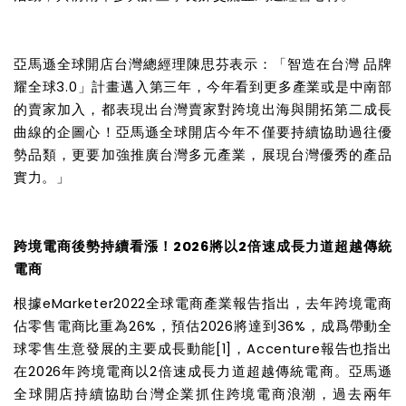
亞馬遜全球開店台灣總經理陳思芬表示：「智造在台灣 品牌
耀全球3.0」計畫邁入第三年，今年看到更多產業或是中南部
的賣家加入，都表現出台灣賣家對跨境出海與開拓第二成長
曲線的企圖心！亞馬遜全球開店今年不僅要持續協助過往優
勢品類，更要加強推廣台灣多元產業，展現台灣優秀的產品
實力。」
跨境電商後勢持續看漲！2026將以2倍速成長力道超越傳統
電商
根據eMarketer2022全球電商產業報告指出，去年跨境電商
佔零售電商比重為26%，預估2026將達到36%，成爲帶動全
球零售生意發展的主要成長動能
[1]
，Accenture報告也指出
在2026年跨境電商以2倍速成長力道超越傳統電商
。亞馬遜
全球開店持續協助台灣企業抓住跨境電商浪潮，過去兩年