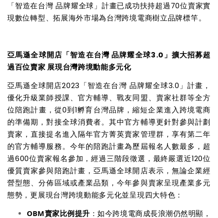
「智造在台灣 品牌耀全球」計畫已成功扶持超過70位賣家實
現數位轉型、拓展海外市場為台灣跨境電商樹立品牌標竿。
亞馬遜全球開店「智造在台灣 品牌耀全球3.0」擴大招募超
過百位賣家 展現台灣跨境動能多元化
亞馬遜全球開店2023「智造在台灣 品牌耀全球3.0」計畫，
優化升級業師授課、官方輔導、戰友同盟、賣家社群等全方
位陪跑計畫，從0到1孵育台灣品牌，縮短企業進入跨境電商
的準備期，對接全球消費者。其中官方輔導更針對參與計劃
賣家，直接提名進入隔年官方菁英賣家管理群，享有第二年
的官方輔導服務。今年的陪跑計畫為歷屆報名人數最多，超
過600位賣家報名參加，經過三階段徵選，最終嚴選近120位
優質賣家參與陪跑計畫，亞馬遜全球開店表示，無論企業經
營型態、分佈區域或產業品類，今年參與賣家呈現產業多元
態勢，更展現台灣跨境動能多元化並呈現四大特色：
OBM
賣家比例提升
：如今跨境電商成長浪潮仍然明顯，