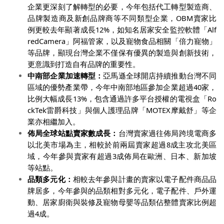
企業更深刻了解轉型的必要，今年包括代工轉型製造商、
品牌製造商及新創品牌商等不同類型企業，OBM賣家比
例更較去年顯著成長12%，如知名居家安全監控軟體「Alf
redCamera」阿福管家，以及寵物食品相關「倍力寵物」
等品牌，顯現台灣企業不僅保有優異的製造與創新技術，
更意識到打造自有品牌的重要性。
中南部企業加速轉型：
亞馬遜全球開店持續推動台灣不同
區域的優勢產業帶，今年中南部地區參加企業超過40家，
比例大幅成長13%，包含通過許多平台授權的電視盒「Ro
ckTek雷爵科技」與個人護理品牌「MOTEX摩戴舒」等企
業亦相繼加入。
佈局全球站點賣家數成長：
台灣賣家過往佈局跨境電商多
以北美市場為主，相較於前兩屆賣家超過8成主攻北美區
域，今年參與賣家有超過3成佈局在歐洲、日本、新加坡
等站點。
品類多元化：
相較去年參與計畫的賣家以電子配件商品品
牌居多，今年參與的品類相對多元化，電子配件、戶外運
動、居家廚衛與裝修及寵物母嬰等品類佔整體賣家比例超
過4成。