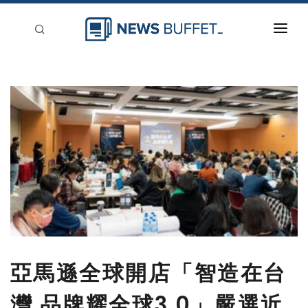
回到首頁
新聞稿分類
登入
刊登
亞馬遜全球開店「智造在台
灣 品牌耀全球3.0」嚴選近