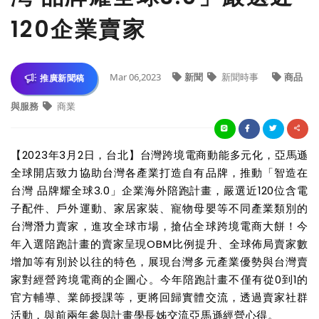
120企業賣家
Mar 06,2023
新聞
新聞時事
商品
推廣新聞稿
與服務
商業
【2023年3月2日，台北】台灣跨境電商動能多元化，亞馬遜
全球開店致力協助台灣各產業打造自有品牌，推動「智造在
台灣 品牌耀全球3.0」企業海外陪跑計畫，嚴選近120位含電
子配件、戶外運動、家居家裝、寵物母嬰等不同產業類別的
台灣潛力賣家，進攻全球市場，搶佔全球跨境電商大餅！今
年入選陪跑計畫的賣家呈現OBM比例提升、全球佈局賣家數
增加等有別於以往的特色，展現台灣多元產業優勢與台灣賣
家對經營跨境電商的企圖心。今年陪跑計畫不僅有從0到1的
官方輔導、業師授課等，更將回歸實體交流，透過
賣家社群
活動，與前兩年參與計畫學長姊交流亞馬遜經營心得。