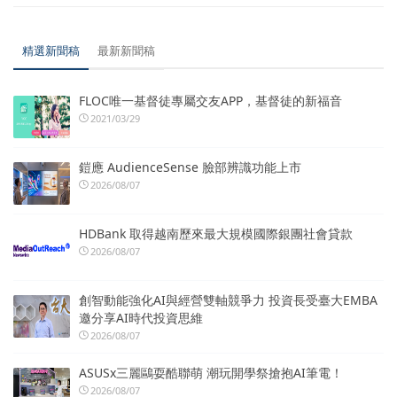
精選新聞稿
最新新聞稿
FLOC唯一基督徒專屬交友APP，基督徒的新福音
2021/03/29
鎧應 AudienceSense 臉部辨識功能上市
2026/08/07
HDBank 取得越南歷來最大規模國際銀團社會貸款
2026/08/07
創智動能強化AI與經營雙軸競爭力 投資長受臺大EMBA
邀分享AI時代投資思維
2026/08/07
ASUSx三麗鷗耍酷聯萌 潮玩開學祭搶抱AI筆電！
2026/08/07