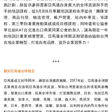
跑計劃，除提供參與賣家亞馬遜自身廣大的全球資源與手把
手的培訓課程，從3月到9月專屬培訓課程依序提供「團隊管
理、商品刊登、物流管理、帳戶營運、站內外導流」等課
程，第三季則著重推動業績成長目標課程，同時還有公協會
單位如IEAT台北進出口商業同業公會的加入，讓為期近一年
的培訓計畫更精實豐富。亞馬遜全球開店期望藉由協助台灣
在地企業轉型，打造自有品牌、提升企業競爭力！
+++
關於亞馬遜全球開店
亞馬遜成立於1995年，總部在美國西雅圖。2017年起，亞馬遜全球開
店業務旨在借助亞馬遜全球資源，幫助台灣賣家抓住跨境電商新機
遇，發展出口業務，拓展全球市場，打造國際品牌。目前，包括亞馬
遜美國、加拿大、德國、英國、法國、義大利、西班牙、荷蘭、瑞
典、日本、墨西哥、澳洲、波蘭、新加坡、比利時在內的15大海外站
點已向台灣賣家全面開放。亞馬遜遍佈全球的400多個營運中心可幫