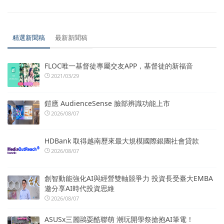
精選新聞稿
最新新聞稿
FLOC唯一基督徒專屬交友APP，基督徒的新福音
2021/03/29
鎧應 AudienceSense 臉部辨識功能上市
2026/08/07
HDBank 取得越南歷來最大規模國際銀團社會貸款
2026/08/07
創智動能強化AI與經營雙軸競爭力 投資長受臺大EMBA
邀分享AI時代投資思維
2026/08/07
ASUSx三麗鷗耍酷聯萌 潮玩開學祭搶抱AI筆電！