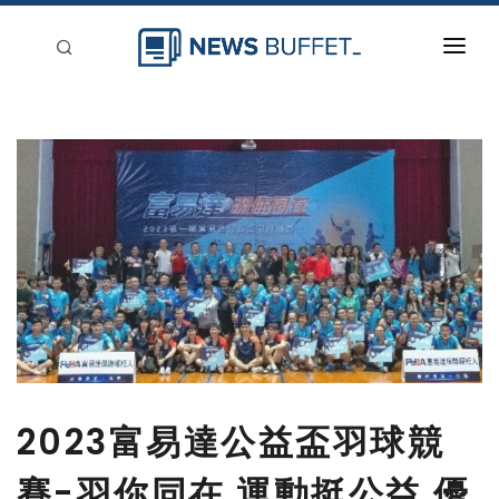
回到首頁
新聞稿分類
登入
刊登
2023富易達公益盃羽球競
賽-羽你同在 運動挺公益 優