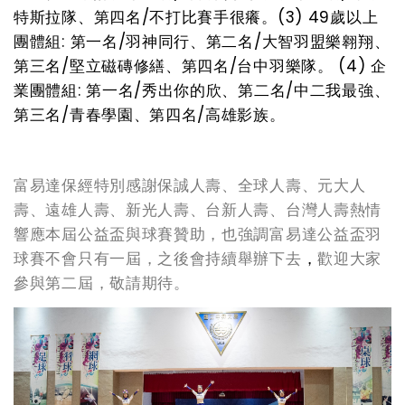
特斯拉隊、第四名/不打比賽手很癢。(3) 49歲以上
團體組: 第一名/羽神同行、第二名/大智羽盟樂翱翔、
第三名/堅立磁磚修繕、第四名/台中羽樂隊。 (4) 企
業團體組: 第一名/秀出你的欣、第二名/中二我最強、
第三名/青春學園、第四名/高雄影族。
富易達保經特別感謝保誠人壽、全球人壽、元大人
壽、遠雄人壽、新光人壽、台新人壽、台灣人壽熱情
響應本屆公益盃與球賽贊助，也強調富易達公益盃羽
球賽不會只有一屆，之後會持續舉辦下去
，
歡迎大家
參與第二屆，敬請期待。