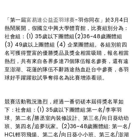
「第一屆
富易達公益盃羽球賽
-羽你同在」於3月4日
熱鬧展開，假國立中興大學體育館，比賽組別分為：
社會組：(1) 35歲以下團體組(2)36~48歲團體組
(3) 49歲以上團體組 (4) 企業團體組。各組別前四
名可獲得豐富的優勝獎品及獎金相當吸睛，報名相當
熱烈，
共有來自各界多達71個隊伍報名參賽
，還有遠
至澎湖、花蓮的隊伍不辭路途熱血赴台中參賽，各羽
球好手躍躍欲試爭奪得名為比賽增添看頭。
競賽活動戰況激烈，經過一番切磋
本屆得獎名單如
下：
社會組：(1) 35歲以下團體組:第一名/李寧羽
球、第二名/勝丞室內裝修設計、第三名/向日葵幼幼
班、第四名/追夢玩家。(2)36~48歲團體組: 第一名/
HCL輕羽飛揚、第二名/向日葵小小班、第三名/澎湖