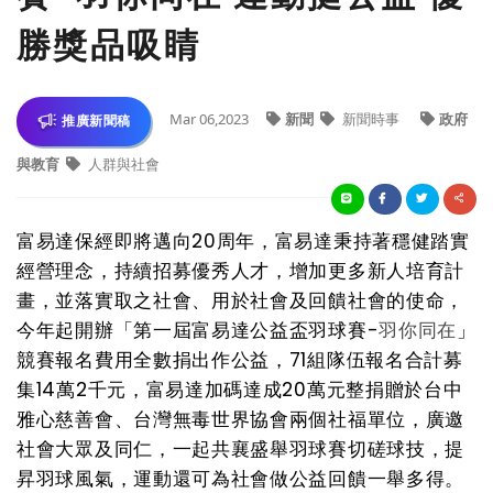
勝獎品吸睛
Mar 06,2023
新聞
新聞時事
政府
推廣新聞稿
與教育
人群與社會
富易達保經即將邁向20周年，富易達秉持著穩健踏實
經營理念，持續招募優秀人才，增加更多新人培育計
畫，並落實取之社會、用於社會及回饋社會的使命，
今年起開辦「第一屆富易達公益盃羽球賽-
羽你同在
」
競賽報名費用全數捐出作公益，71組隊伍報名合計募
集14萬2千元，富易達加碼達成20萬元整捐贈於台中
雅心慈善會、台灣無毒世界協會兩個社福單位，廣邀
社會大眾及同仁，一起共襄盛舉羽球賽切磋球技，提
昇羽球風氣，運動還可為社會做公益回饋一舉多得。