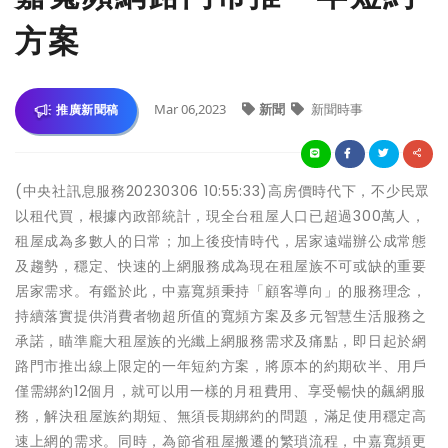
方案
Mar 06,2023
新聞
新聞時事
推廣新聞稿
(中央社訊息服務20230306 10:55:33)高房價時代下，不少民眾
以租代買，根據內政部統計，現全台租屋人口已超過300萬人，
租屋成為多數人的日常；加上後疫情時代，居家遠端辦公成常態
及趨勢，穩定、快速的上網服務成為現在租屋族不可或缺的重要
居家需求。有鑑於此，中嘉寬頻秉持「顧客導向」的服務理念，
持續落實提供消費者物超所值的寬頻方案及多元智慧生活服務之
承諾，瞄準龐大租屋族的光纖上網服務需求及痛點，即日起於網
路門市推出線上限定的一年短約方案，將原本的約期砍半、用戶
僅需綁約12個月，就可以用一樣的月租費用、享受暢快的飆網服
務，解決租屋族約期短、無須長期綁約的問題，滿足使用穩定高
速上網的需求。同時，為節省租屋搬遷的繁瑣流程，中嘉寬頻更