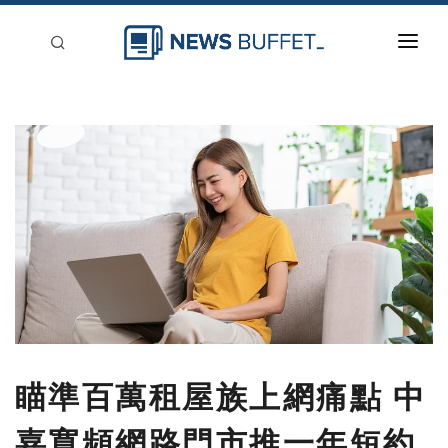
回到首頁
新聞稿分類
登入
刊登
瞄準百萬租屋族上網痛點 中
嘉寬頻網路門市推一年短約