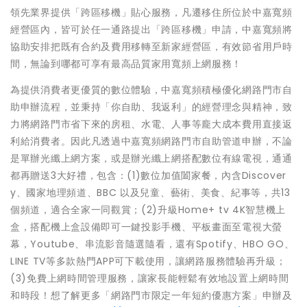
領先業界提供「跨區移機」貼心服務，凡遷移住所位於中嘉寬頻
經營區內，皆可於任一通路提出「跨區移機」申請，中嘉寬頻將
協助安排把既有合約及費用移轉至新家經營區，有效節省用戶時
間，無論到哪都可享有最高品質家用寬頻上網服務！
為提供消費者更優質的數位體驗，中嘉寬頻積極優化網路門市自
助申辦流程，並秉持「你自助、我返利」的經營理念與精神，致
力將網路門市省下來的房租、水電、人事等龐大成本費用直接返
利給消費者。因此凡透過中嘉寬頻網路門市自助管道申辦，不論
是單辦光纖上網方案，或是辦光纖上網搭配數位有線電視，通通
都再贈送3大好禮，包含：(1)數位加值闔家餐，內含Discover
y、國家地理頻道、BBC 以及兒童、藝術、美食、紀事等，共13
個頻道，適合全家一同觀賞；(2)升級Home+ tv 4K智慧機上
盒，搭配機上盒設備即可一鍵投影手機、平板畫面至電視大螢
幕，Youtube、串流影音隨選隨看，還有Spotify、HBO GO、
LINE TV等多款熱門APP可下載使用，讓網路服務體驗再升級；
(3)免費上網時間管理服務，讓家長能輕鬆有效地設置上網時間
和時段！想了解更多「網路門市限定一年短約優惠方案」申辦及