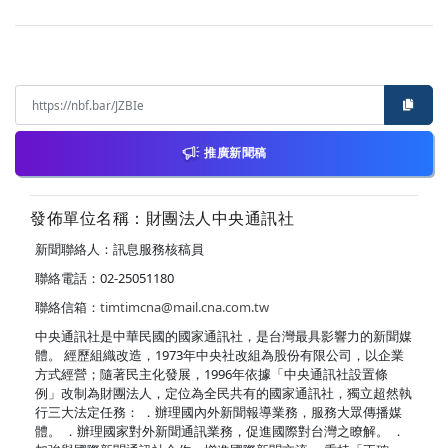
推廣新聞稿
發佈單位名稱：財團法人中央通訊社
新聞聯絡人：訊息服務核稿員
聯絡電話：02-25051180
聯絡信箱：
timtimcna@mail.cna.com.tw
中央通訊社是中華民國的國家通訊社，是台灣最具影響力的新聞媒
體。 經歷組織改造，1973年中央社改組為股份有限公司，以企業
方式經營；隨著民主化發展，1996年依據「中央通訊社設置條
例」改制為財團法人，定位為全民共有的國家通訊社，獨立超然執
行三大法定任務： ．辦理國內外新聞報導業務，服務大眾傳播媒
體。 ．辦理國家對外新聞通訊業務，促進國際對台灣之瞭解。 ．