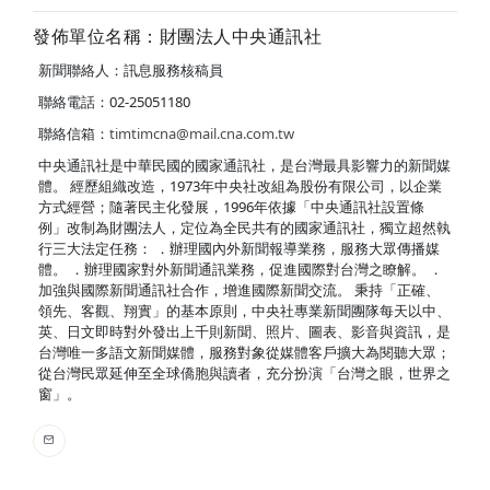
發佈單位名稱：財團法人中央通訊社
新聞聯絡人：訊息服務核稿員
聯絡電話：02-25051180
聯絡信箱：
timtimcna@mail.cna.com.tw
中央通訊社是中華民國的國家通訊社，是台灣最具影響力的新聞媒
體。 經歷組織改造，1973年中央社改組為股份有限公司，以企業
方式經營；隨著民主化發展，1996年依據「中央通訊社設置條
例」改制為財團法人，定位為全民共有的國家通訊社，獨立超然執
行三大法定任務： ．辦理國內外新聞報導業務，服務大眾傳播媒
體。 ．辦理國家對外新聞通訊業務，促進國際對台灣之瞭解。 ．
加強與國際新聞通訊社合作，增進國際新聞交流。 秉持「正確、
領先、客觀、翔實」的基本原則，中央社專業新聞團隊每天以中、
英、日文即時對外發出上千則新聞、照片、圖表、影音與資訊，是
台灣唯一多語文新聞媒體，服務對象從媒體客戶擴大為閱聽大眾；
從台灣民眾延伸至全球僑胞與讀者，充分扮演「台灣之眼，世界之
窗」。