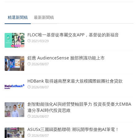
精選新聞稿
最新新聞稿
FLOC唯一基督徒專屬交友APP，基督徒的新福音
2021/03/29
鎧應 AudienceSense 臉部辨識功能上市
2026/08/07
HDBank 取得越南歷來最大規模國際銀團社會貸款
2026/08/07
創智動能強化AI與經營雙軸競爭力 投資長受臺大EMBA
邀分享AI時代投資思維
2026/08/07
ASUSx三麗鷗耍酷聯萌 潮玩開學祭搶抱AI筆電！
2026/08/07