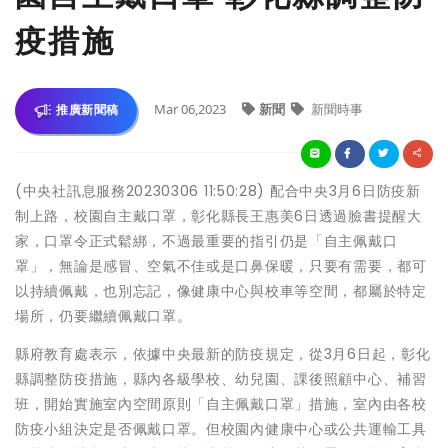
疫措施
Mar 06,2023
新聞
新聞時事
推廣新聞稿
(中央社訊息服務20230306 11:50:28) 配合中央3月6日防疫新
制上路，校園自主戴口罩，彰化縣長王惠美6日透過臉書提醒大
家，口罩令正式鬆綁，不過最重要的指引仍是「自主佩戴口
罩」，無論是感冒、空氣不佳或是口鼻保暖，只要有需要，都可
以持續佩戴，也別忘記，像健康中心與校車等空間，都屬於特定
場所，仍要繼續佩戴口罩。
縣府教育處表示，依據中央最新的防疫規定，從3月6日起，彰化
縣調整防疫措施，縣內各級學校、幼兒園、課後照顧中心、補習
班，開始實施室內空間原則「自主佩戴口罩」措施，室內由各校
防疫小組決定是否佩戴口罩。但校園內健康中心或公共運輸工具