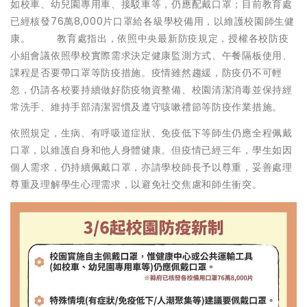
如校車、幼兒園專用車、接駁車等，仍應配戴口罩；目前教育處
已經核發76萬8,000片口罩給各級學校備用，以維護校園師生健
康。 教育處指出，依照中央最新防疫規定，授權各校防疫
小組會議依照學校實際需求決定健康監測方式、午餐隔板使用、
課程是否要帶口罩等防疫措施。疫情雖然趨緩，防疫仍不可輕
忽，仍請各校要持續做好防疫物資整備、校園清潔消毒並保持經
常洗手、維持手部清潔習慣及遵守咳嗽禮節等防疫作業措施。
依照規定，生病、有呼吸道症狀、免疫低下等師生仍應全程佩戴
口罩，以維護自身和他人身體健康。但疫情已經三年，學生如因
個人需求，仍持續佩戴口罩，亦請學校師長予以尊重，妥善處理
尊重及理解學生心理需求，以避免社交焦慮和師生衝突。