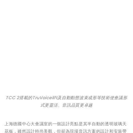
TCC 2搭載的TruVoicelift及自動動態波束成形等技術使會議形
式更靈活、音訊品質更卓越
上海德國中心大會議室的一個設計亮點是其半自動的透明玻璃天
花板，雖然設計時尚美觀，但卻為現場音訊方案的設計和安裝帶