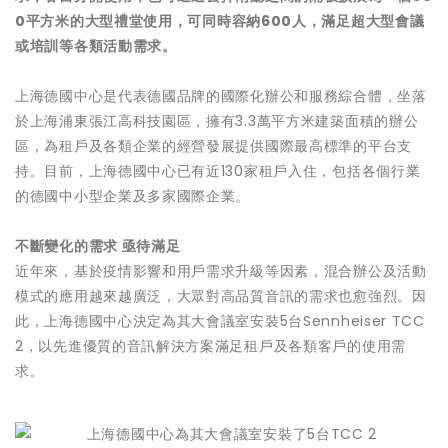
0
平方米的大型禮堂使用，可同時容納
600
人，滿足超大型會議
或培訓等各類活動需求。
上海德國中心是代表德國品牌的國際化辦公和服務綜合體，坐落
於上海浦東張江高科技園區，擁有3.3萬平方米建築面積的辦公
區，為租戶及各類企業的經營發展提供國際最高標準的平台支
持。目前，上海德國中心已有近130家租戶入住，包括各個行業
的德國中小型企業及多家國際企業。
不斷變化的需求
亟待滿足
近年來，基於疫情影響和用戶需求升級等因素，混合辦公及活動
模式的應用越來越廣泛，大眾對高品質音訊的需求也愈強烈。因
此，上海德國中心決定為其大會議室安裝5台Sennheiser TCC
2，以先進優質的音訊解決方案滿足租戶及各類客戶的使用需
求。