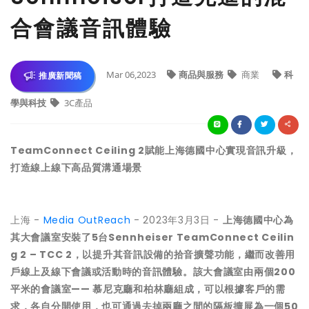
合會議音訊體驗
Mar 06,2023
商品與服務
商業
科
推廣新聞稿
學與科技
3C產品
TeamConnect Ceiling 2賦能上海德國中心實現音訊升級，
打造線上線下高品質溝通場景
上海 -
Media OutReach
- 2023年3月3日 -
上海德國中心為
其大會議室安裝了
5
台
Sennheiser
TeamConnect
Ceilin
g
2 –
TCC
2
，以提升其音訊設備的拾音擴聲功能，繼而改善用
戶線上及線下會議或活動時的音訊體驗。該大會議室由兩個
200
平米的會議室
——
慕尼克廳和柏林廳組成，可以根據客戶的需
求，各自分開使用，也可通過去掉兩廳之間的隔板擴展為一個
50