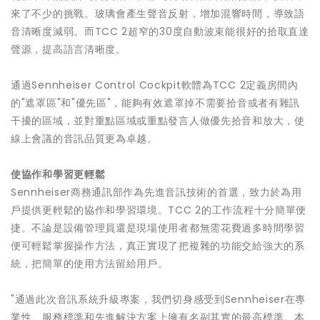
來了不少的挑戰。玻璃會產生聲音反射，增加混響時間，導致語
音清晰度減弱。而TCC 2超窄的30度自動波束能很好的拾取直達
聲源，提高語言清晰度。
通過Sennheiser Control Cockpit軟體為TCC 2定義房間內
的"遮罩區"和"優先區"，能夠有效遮罩掉不需要拾音或者有雜訊
干擾的區域，並對重點區域或重點發言人做優先拾音和放大，使
線上會議的音訊品質更為卓越。
使協作和學習更輕鬆
Sennheiser商務通訊部作為先進音訊技術的首選，致力於為用
戶提供更輕鬆的協作和學習環境。TCC 2的工作流程十分簡單便
捷。不論是設備管理員還是現場使用者都無需花費過多時間學習
便可輕鬆掌握操作方法，真正實現了把複雜的功能交給強大的系
統，把簡單的使用方法留給用戶。
"通過此次音訊系統升級專案，我們切身感受到Sennheiser在專
業性、服務標準和先進解決方案上擁有名副其實的最高標準。本