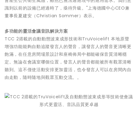
會產生公共衛生風險，顯然已無法適應現今的應用需求。我們意
識到以前的設備已經過時了，亟待升級。"上海德國中心CEO兼
董事長夏建安（Christian Sommer）表示。
多功能的靈活會議音訊解決方案
TCC 2搭載的自動動態波束成形技術和TruVoicelift 本地原聲
增強功能能夠自動追蹤發言人的聲音，讓發言人的聲音更清晰更
飽滿，在任意房間場景設計和座椅佈局中都能確保音質清晰穩
定。無論在會議室哪個位置，發言人的聲音都能被所有觀眾清晰
聽到。這不僅使活動安排更加靈活，也令發言人可以在房間內自
由走動，隨時隨地與觀眾互動交流。。