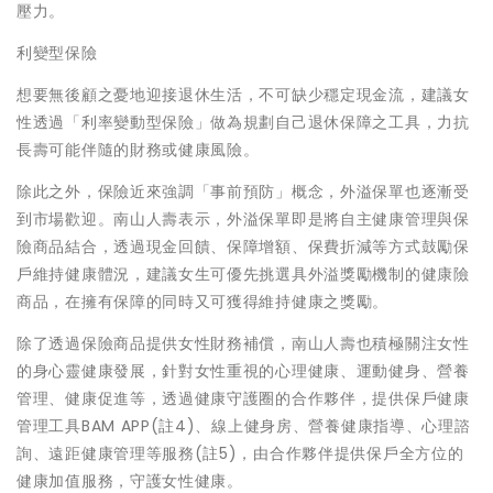
壓力。
利變型保險
想要無後顧之憂地迎接退休生活，不可缺少穩定現金流，建議女
性透過「利率變動型保險」做為規劃自己退休保障之工具，力抗
長壽可能伴隨的財務或健康風險。
除此之外，保險近來強調「事前預防」概念，外溢保單也逐漸受
到市場歡迎。南山人壽表示，外溢保單即是將自主健康管理與保
險商品結合，透過現金回饋、保障增額、保費折減等方式鼓勵保
戶維持健康體況，建議女生可優先挑選具外溢獎勵機制的健康險
商品，在擁有保障的同時又可獲得維持健康之獎勵。
除了透過保險商品提供女性財務補償，南山人壽也積極關注女性
的身心靈健康發展，針對女性重視的心理健康、運動健身、營養
管理、健康促進等，透過健康守護圈的合作夥伴，提供保戶健康
管理工具BAM APP(註4)、線上健身房、營養健康指導、心理諮
詢、遠距健康管理等服務(註5)，由合作夥伴提供保戶全方位的
健康加值服務，守護女性健康。