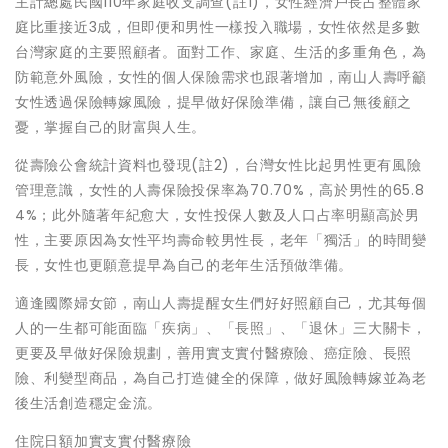
主計總處民國110年家庭收支調查(註1)，女性經濟戶長占整體家
庭比重接近3成，但即便和男性一樣投入職場，女性依然是多數
台灣家庭的主要照顧者。面對工作、家庭、生活的多重角色，為
防範意外風險，女性的個人保險需求也跟著增加，南山人壽呼籲
女性透過保險轉嫁風險，提早做好保險準備，讓自己無後顧之
憂，掌握自己的財富與人生。
從壽險公會統計資料也發現(註2)，台灣女性比起男性更有風險
管理意識，女性的人壽保險投保率為70.70%，高於男性的65.8
4%；此外隨著年紀愈大，女性投保人數及人口占率明顯高於男
性，主要原因為女性平均壽命較男性長，老年「獨活」的時間變
長，女性也更願意提早為自己的老年生活預做準備。
適逢國際婦女節，南山人壽提醒女生們好好照顧自己，尤其每個
人的一生都可能面臨「疾病」、「長照」、「退休」三大關卡，
更要及早做好保險規劃，善用實支實付醫療險、癌症險、長照
險、利變型商品，為自己打造健全的保障，做好風險轉嫁並為老
後生活創造穩定金流。
住院日額加實支實付醫療險