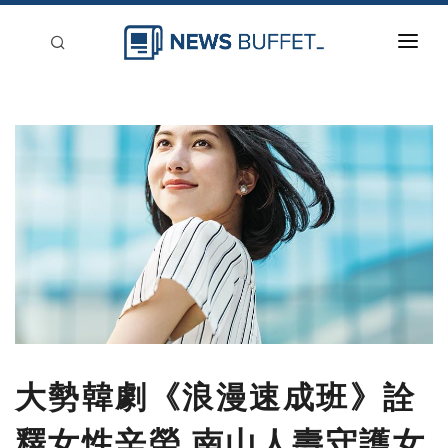
回到首頁
新聞稿分類
登入
刊登
大勢韓劇《浪漫速成班》詮
釋女性辛勞 南山人壽守護女