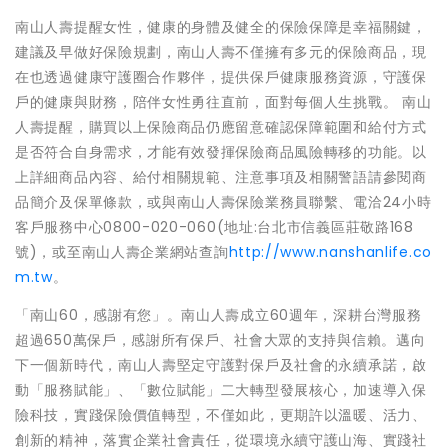
南山人壽提醒女性，健康的身體及健全的保險保障是幸福關鍵，
建議及早做好保險規劃，南山人壽不僅擁有多元的保險商品，現
在也透過健康守護圈合作夥伴，提供保戶健康服務資源，守護保
戶的健康與財務，陪伴女性勇往直前，面對每個人生挑戰。 南山
人壽提醒，購買以上保險商品仍應留意確認保障範圍和給付方式
是否符合自身需求，才能有效發揮保險商品風險轉移的功能。以
上詳細商品內容、給付相關規範、注意事項及相關警語請參閱商
品簡介及保單條款，或與南山人壽保險業務員聯繫、電洽24小時
客戶服務中心0800-020-060(地址:台北市信義區莊敬路168
號)，或至南山人壽企業網站查詢
http://www.nanshanlife.co
m.tw
。
「南山60，感謝有您」。南山人壽成立60週年，深耕台灣服務
超過650萬保戶，感謝所有保戶、社會大眾的支持與信賴。邁向
下一個新時代，南山人壽堅定守護對保戶及社會的永續承諾，啟
動「服務賦能」、「數位賦能」二大轉型發展核心，加速導入保
險科技，實踐保險價值轉型，不僅如此，更期許以溫暖、活力、
創新的精神，落實企業社會責任，從環境永續守護山海、實踐社