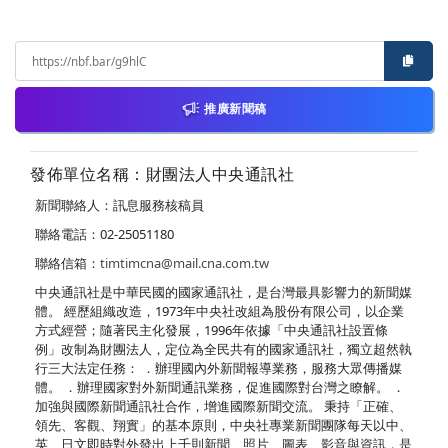
推廣新聞稿
發佈單位名稱：財團法人中央通訊社
新聞聯絡人：訊息服務核稿員
聯絡電話：02-25051180
聯絡信箱：
timtimcna@mail.cna.com.tw
中央通訊社是中華民國的國家通訊社，是台灣最具影響力的新聞媒
體。 經歷組織改造，1973年中央社改組為股份有限公司，以企業
方式經營；隨著民主化發展，1996年依據「中央通訊社設置條
例」改制為財團法人，定位為全民共有的國家通訊社，獨立超然執
行三大法定任務： ．辦理國內外新聞報導業務，服務大眾傳播媒
體。 ．辦理國家對外新聞通訊業務，促進國際對台灣之瞭解。 ．
加強與國際新聞通訊社合作，增進國際新聞交流。 秉持「正確、
領先、客觀、翔實」的基本原則，中央社專業新聞團隊每天以中、
英、日文即時對外發出上千則新聞、照片、圖表、影音與資訊，是