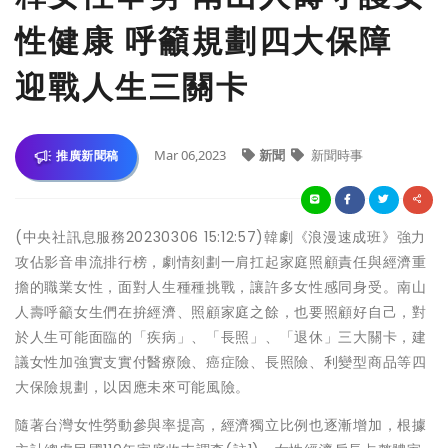
性健康 呼籲規劃四大保障
迎戰人生三關卡
Mar 06,2023
新聞
新聞時事
推廣新聞稿
(中央社訊息服務20230306 15:12:57)韓劇《浪漫速成班》強力
攻佔影音串流排行榜，劇情刻劃一肩扛起家庭照顧責任與經濟重
擔的職業女性，面對人生種種挑戰，讓許多女性感同身受。南山
人壽呼籲女生們在拚經濟、照顧家庭之餘，也要照顧好自己，對
於人生可能面臨的「疾病」、「長照」、「退休」三大關卡，建
議女性加強實支實付醫療險、癌症險、長照險、利變型商品等四
大保險規劃，以因應未來可能風險。
隨著台灣女性勞動參與率提高，經濟獨立比例也逐漸增加，根據