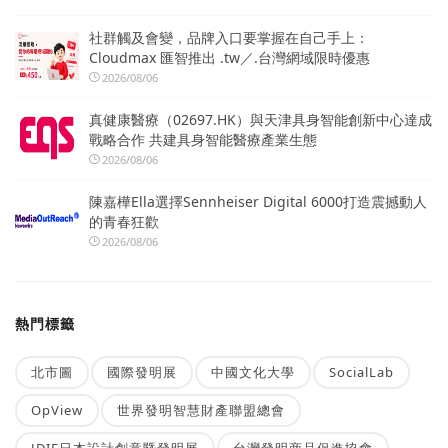
社群觸及會變，品牌入口要掌握在自己手上：
Cloudmax 匯智推出 .tw／.台灣網域限時優惠
2026/08/06
真健康醫療（02697.HK）與天津具身智能創新中心達成
戰略合作 共建具身智能醫療產業生態
2026/08/06
陳嘉樺Ella選擇Sennheiser Digital 6000打造震撼動人
的青春狂歡
2026/08/06
熱門標籤
北市圖
國際發明展
中國文化大學
SocialLab
OpView
世界發明智慧財產聯盟總會
JDIE日本設計創意暨發明展
台灣發明商品促進協會