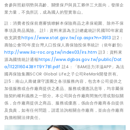
會參與照顧弱勢與高齡、關懷保戶與員工夥伴三大面向，發揮企
業力量，不負所託，成為國人的堅實靠山。
註：消費者投保前應審慎瞭解本保險商品之承保範圍、除外不保
事項及商品風險。 註1：資料來源為主計總處統計民國110年家庭
收支調查
https://www.stat.gov.tw/cp.aspx?n=3913
註2：
壽險公會110年度台灣人口投保人壽保險投保率統計（依年齡別）
http://www.lia-roc.org.tw/index03/irs.htm
註3：資料來
源為國情統計通報
https://www.dgbas.gov.tw/public/Dat
a/1122116043BYT9Y7B1.pdf
註4：「BAM活力洋溢APP」為法
國再保險集團SCOR Global Life之子公司ReMark開發所有。
註5：南山人壽健康守護圈之各項服務內容，包含本公司提供之
加值服務或合作廠商提供之產品、服務或優惠訊息等，均非屬保
險契約權利義務之一部分。本公司與合作廠商間無代理或類似關
係，合作廠商提供之商品、服務或優惠，係由合作廠商各自提供
及負責，如有任何問題，請逕洽詢相關合作廠商，並由合作廠商
負擔相關法律責任。