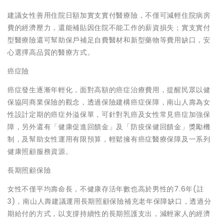
建議女性善用住院日額加實支實付醫療險，不僅可減輕住院病房
費的經濟壓力，還能補貼因住院不能工作的薪資損失；實支實付
型醫療險還可幫助保戶補足自費醫材和新型藥物等費用缺口，安
心選擇高品質的醫療方式。
癌症險
癌症發生逐漸年輕化，面對高額的癌症治療費用，提醒民眾以健
保協同商業保險的觀念，透過保險建構癌症保障，南山人壽為女
性設計定期的癌症外溢保單，可針對乳癌及女性常見癌症加強保
障，另外還有「健康促進回饋金」及「防疫保健回饋金」獎勵機
制，及幫助女性運用有限預算，輕鬆擁有癌症醫療保障及一系列
健康照顧服務資源。
長期照顧保險
女性不僅平均壽命長，不健康存活年數也高於男性的7.6年(註
3)，南山人壽建議運用長期照顧保險補充老年保障缺口，透過分
期給付的方式，以支撐持續性的長期照護支出，減輕家人的經濟