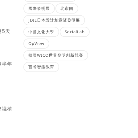
國際發明展
北市圖
JDIE日本設計創意暨發明展
息5天
中國文化大學
SocialLab
OpView
韓國WICO世界發明創新競賽
後半年
百瀚智能教育
建議植