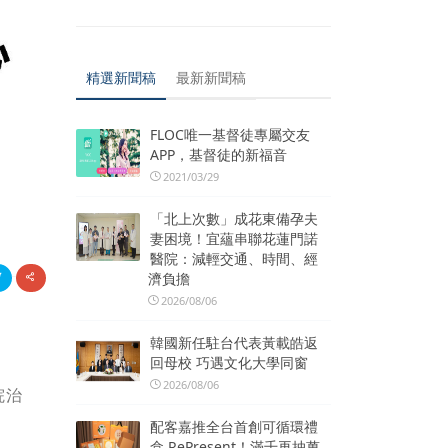
精選新聞稿
最新新聞稿
FLOC唯一基督徒專屬交友
APP，基督徒的新福音
2021/03/29
「北上次數」成花東備孕夫
妻困境！宜蘊串聯花蓮門諾
醫院：減輕交通、時間、經
濟負擔
2026/08/06
韓國新任駐台代表黃載皓返
回母校 巧遇文化大學同窗
2026/08/06
院治
配客嘉推全台首創可循環禮
盒 RePresent！滿千再抽萬