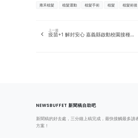
雍禾植髮
植髮運動
植髮手術
植髮
植髮術後
上一篇
疫苗+1 解封安心 嘉義縣啟動校園接種...
NEWSBUFFET 新聞稿自助吧
新聞稿的好去處，三分鐘上稿完成，最快接觸最多讀
方案！