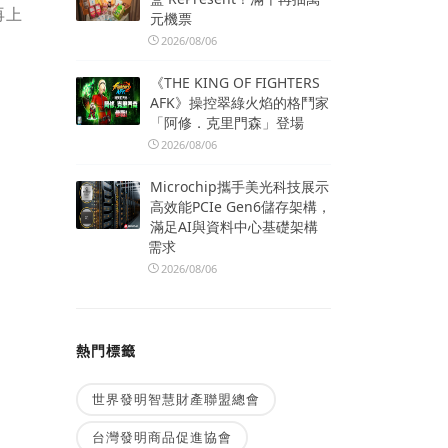
再上
元機票
2026/08/06
《THE KING OF FIGHTERS
AFK》操控翠綠火焰的格鬥家
「阿修．克里門森」登場
2026/08/06
Microchip攜手美光科技展示
高效能PCIe Gen6儲存架構，
滿足AI與資料中心基礎架構
需求
2026/08/06
熱門標籤
世界發明智慧財產聯盟總會
台灣發明商品促進協會