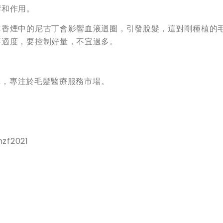
響和作用。
其香煙中的尼古丁會影響血液迴圈，引發脫髮，這對剛種植的
要適度，要控制好量，不宜過多。
機構，專注於毛髮醫療服務市場。
zf2021