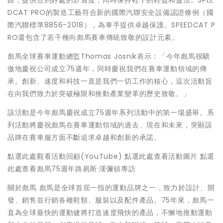
跟，提供恰到好處的舒適度，同時保持鞋子的輕盈和靈活。SPEE
DCAT PRO的製造工藝符合新的國際汽聯安全設備認證條例（國
際汽聯標準8856-2018），為車手提供卓越保護。SPEEDCAT P
RO還包含了若干種向彪馬賽車傳統致敬的設計元素。
彪馬全球賽車運動總監Thomas Josnik表示：「今年彪馬很驕
傲地慶祝公司成立75週年，同時慶祝我們在賽車運動領域的傳
承。創新、速度和科技一直是我們一切工作的核心，這次活動旨
在向我們致力於突破極限和推動產業變革的歷史致敬。」
該活動是今年彪馬慶祝成立75週年系列活動中的第一場盛舉。系
列活動將慶祝彪馬在賽車運動領域的過去、現在和未來，突顯該
品牌在賽車服方面不斷追求卓越和創新的承諾。
點選此處觀看活動回顧(YouTube) 點選此處查看活動圖片 點選
此處查看彪馬75週年路易斯·漢彌頓專訪
關於彪馬 彪馬是全球首屈一指的運動品牌之一，致力於設計、開
發、銷售並行銷各種鞋類、服裝以及配件產品。75年來，彪馬一
直為全球最快的運動健將打造速度飛快的產品，不懈地推動運動