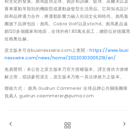
和文化的發展。彪馬提供足球、跑步和訓練、籃球、高爾夫以及
賽車運動等類別的機能型或運動啟發型生活用品。它與知名設計
師和品牌通力合作，將運動影響力融入街頭文化和時尚。彪馬集
團旗下品牌包括：彪馬、Cobra Golf以及stichd。彪馬產品遠
銷120多個國家和地區，全球約有1.83萬名員工，總部位於德國黑
佐根奧拉赫。
原文版本可在businesswire.com上查閱：
https://www.busi
nesswire.com/news/home/20230303005219/en/
免責聲明：本公告之原文版本乃官方授權版本。譯文僅供方便瞭
解之用，煩請參照原文，原文版本乃唯一具法律效力之版本。
聯絡方式： 彪馬 Gudrun Cämmerer 全球品牌公共關係團隊
負責人 gudrun.caemmerer@puma.com