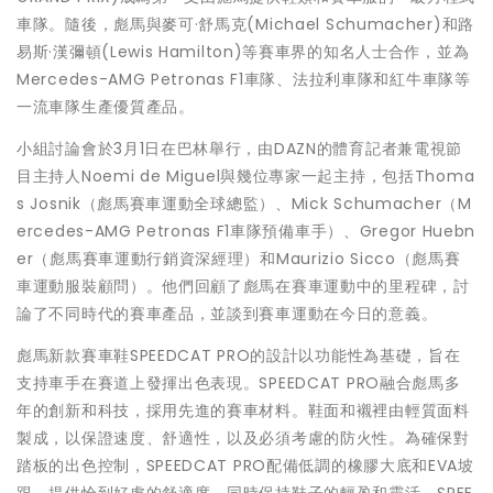
車隊。隨後，彪馬與麥可·舒馬克(Michael Schumacher)和路
易斯·漢彌頓(Lewis Hamilton)等賽車界的知名人士合作，並為
Mercedes-AMG Petronas F1車隊、法拉利車隊和紅牛車隊等
一流車隊生產優質產品。
小組討論會於3月1日在巴林舉行，由DAZN的體育記者兼電視節
目主持人Noemi de Miguel與幾位專家一起主持，包括Thoma
s Josnik（彪馬賽車運動全球總監）、Mick Schumacher（M
ercedes-AMG Petronas F1車隊預備車手）、Gregor Huebn
er（彪馬賽車運動行銷資深經理）和Maurizio Sicco（彪馬賽
車運動服裝顧問）。他們回顧了彪馬在賽車運動中的里程碑，討
論了不同時代的賽車產品，並談到賽車運動在今日的意義。
彪馬新款賽車鞋SPEEDCAT PRO的設計以功能性為基礎，旨在
支持車手在賽道上發揮出色表現。SPEEDCAT PRO融合彪馬多
年的創新和科技，採用先進的賽車材料。鞋面和襯裡由輕質面料
製成，以保證速度、舒適性，以及必須考慮的防火性。為確保對
踏板的出色控制，SPEEDCAT PRO配備低調的橡膠大底和EVA坡