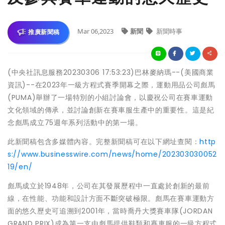
Mar 06,2023
新聞
新聞時事
推廣新聞稿
(中央社訊息服務20230306 17:53:23)巴林麥納瑪--(美國商業
資訊)--在2023年一級方程式賽季開幕之際，運動用品公司彪馬
(PUMA)舉辦了一場特別的小組討論會，以慶祝公司在賽車運動
文化領域的傳承，並討論創新在賽車服生產中的重要性。這是紀
念彪馬成立75週年系列活動中的第一場。
此新聞稿包含多媒體內容。完整新聞稿可在以下網址查閱：
http
s://www.businesswire.com/news/home/202303030052
19/en/
彪馬成立於1948年，公司在其發展歷程中一直處於創新的最前
線，在性能、功能和設計方面不斷突破極限。彪馬在賽車運動方
面的悠久歷史可追溯到2001年，當時喬丹大獎賽車隊(JORDAN
GRAND PRIX)成為第一支由彪馬提供鞋類和賽車服的一級方程式