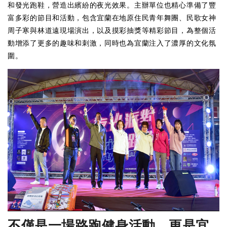
和發光跑鞋，營造出繽紛的夜光效果。主辦單位也精心準備了豐
富多彩的節目和活動，包含宜蘭在地原住民青年舞團、民歌女神
周子寒與林道遠現場演出，以及摸彩抽獎等精彩節目，為整個活
動增添了更多的趣味和刺激，同時也為宜蘭注入了濃厚的文化氛
圍。
不僅是一場路跑健身活動，更是宜