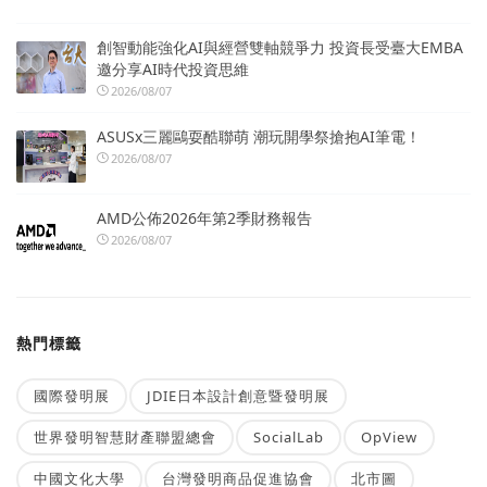
創智動能強化AI與經營雙軸競爭力 投資長受臺大EMBA
邀分享AI時代投資思維
2026/08/07
ASUSx三麗鷗耍酷聯萌 潮玩開學祭搶抱AI筆電！
2026/08/07
AMD公佈2026年第2季財務報告
2026/08/07
熱門標籤
國際發明展
JDIE日本設計創意暨發明展
世界發明智慧財產聯盟總會
SocialLab
OpView
中國文化大學
台灣發明商品促進協會
北市圖