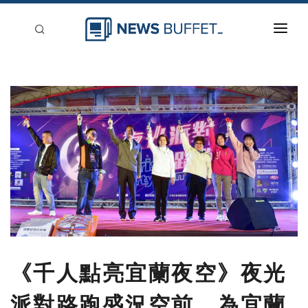
回到首頁
新聞稿分類
登入
刊登
《千人點亮宜蘭夜空》夜光
派對路跑盛況空前，為宜蘭