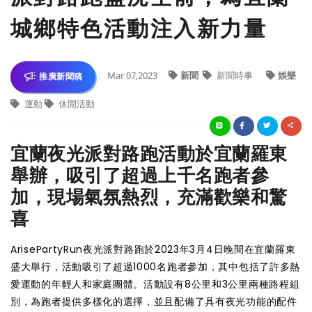
城鄉特色活動注入新力量
Mar 07,2023
新聞
新聞時事
娛樂
推廣新聞稿
運動
休閒活動
宜蘭夜光派對路跑活動於宜蘭羅東
舉辦，吸引了超過上千名跑者參
加，現場氣氛熱烈，充滿歡樂和驚
喜
ArisePartyRun夜光派對路跑於2023年3月4日晚間在宜蘭羅東
盛大舉行，活動吸引了超過1000名跑者參加，其中包括了許多熱
愛運動的年輕人和家庭團體。活動設有8公里和3公里兩種路程組
別，為跑者提供多樣化的選擇，並且配備了具有夜光功能的配件