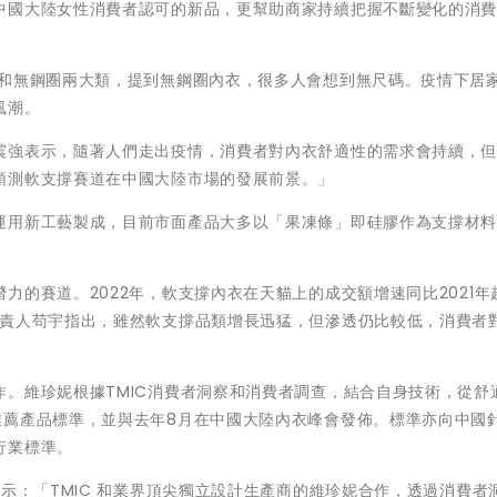
中國大陸女性消費者認可的新品，更幫助商家持續把握不斷變化的消
圈和無鋼圈兩大類，提到無鋼圈內衣，很多人會想到無尺碼。疫情下居
風潮。
震強表示，隨著人們走出疫情，消費者對內衣舒適性的需求會持續，
預測軟支撐賽道在中國大陸市場的發展前景。」
運用新工藝製成，目前市面產品大多以「果凍條」即硅膠作為支撐材
的賽道。2022年，軟支撐內衣在天貓上的成交額增速同比2021年
負責人苟宇指出，雖然軟支撐品類增長迅猛，但滲透仍比較低，消費者
。維珍妮根據TMIC消費者洞察和消費者調查，結合自身技術，從舒
推薦產品標準，並與去年8月在中國大陸內衣峰會發佈。標準亦向中國
行業標準。
表示：「TMIC 和業界頂尖獨立設計生產商的維珍妮合作，透過消費者