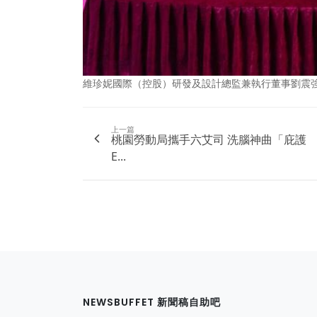
維珍妮國際（控股）研發及設計總監兼執行董事劉震強
上一篇
桃園勞動局攜手六艾司 洗腦神曲「庇護
E...
NEWSBUFFET 新聞稿自助吧