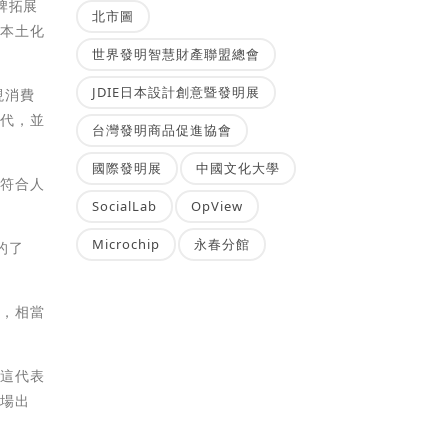
牌拓展
北市圖
力本土化
世界發明智慧財產聯盟總會
JDIE日本設計創意暨發明展
現消費
迭代，並
台灣發明商品促進協會
國際發明展
中國文化大學
更符合人
SocialLab
OpView
Microchip
永春分館
的了
言，相當
，這代表
市場出