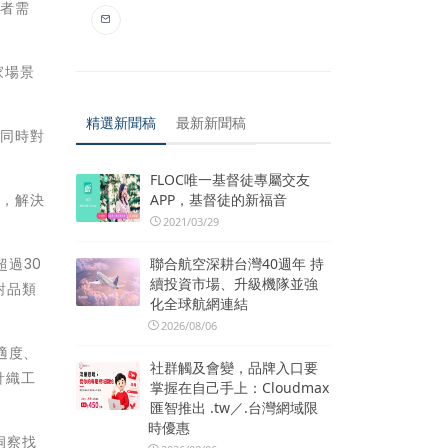
費者需
家場景
精選新聞稿
最新新聞稿
但同時對
FLOC唯一基督徒專屬交友
APP，基督徒的新福音
料，解決
2021/03/29
聯合航空深耕台灣40週年 持
超過30
續投資市場、升級機隊並強
對品類
化全球航網連結
2026/08/06
適度、
社群觸及會變，品牌入口要
針織工
掌握在自己手上：Cloudmax
匯智推出 .tw／.台灣網域限
時優惠
洞察找