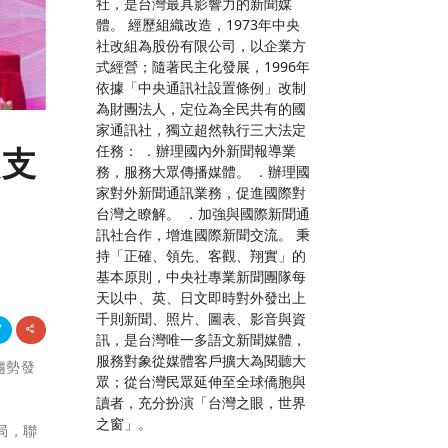
社，是台灣最具影響力的新聞媒
體。 經歷組織改造，1973年中央
社改組為股份有限公司，以企業方
式經營；隨著民主化發展，1996年
依據「中央通訊社設置條例」改制
為財團法人，定位為全民共有的國
家通訊社，獨立超然執行三大法定
任務： ．辦理國內外新聞報導業
軟支
務，服務大眾傳播媒體。 ．辦理國
家對外新聞通訊業務，促進國際對
台灣之瞭解。 ．加強與國際新聞通
訊社合作，增進國際新聞交流。 秉
持「正確、領先、客觀、翔實」的
基本原則，中央社專業新聞團隊每
天以中、英、日文即時對外發出上
千則新聞、照片、圖表、影音與資
訊，是台灣唯一多語文新聞媒體，
服務對象從媒體客戶擴大為閱聽大
趨勢發
眾；從台灣民眾延伸至全球僑胞與
讀者，充分扮演「台灣之眼，世界
之窗」。
局，聯