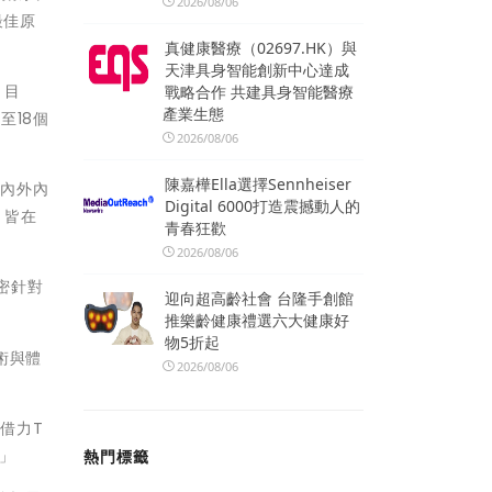
2026/08/06
最佳原
真健康醫療（02697.HK）與
天津具身智能創新中心達成
。目
戰略合作 共建具身智能醫療
產業生態
至18個
2026/08/06
陳嘉樺Ella選擇Sennheiser
國內外內
Digital 6000打造震撼動人的
，皆在
青春狂歡
2026/08/06
密針對
迎向超高齡社會 台隆手創館
推樂齡健康禮選六大健康好
物5折起
術與體
2026/08/06
借力T
」
熱門標籤