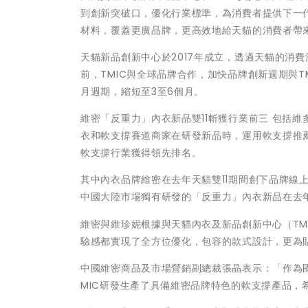
到創新突破口，優化行業標準，為消費者提供下一代
材料，覆蓋更廣品牌，更高效地給天貓的消費者帶
天貓新品創新中心於2017年成立，透過天貓的消
前，TMIC與全球品牌合作，加快品牌創新週期與T
月週期，縮短至3至6個月。
維密「反重力」內衣新品雙11斬獲行業前三 包括維多利亞
衣和軟支撐賽道商家在研發新品時，運用軟支撐推薦標
軟支撐行業獲得領先排名。
其中內衣品牌維密在去年天貓雙11期間創下品牌線
中國大陸市場獨有研發的「反重力」內衣新品在去年
維密與維珍妮根據與天貓內衣及新品創新中心（TM
驗感都實現了全方位優化，包容的款式設計，更為
中國維密商品及市場營銷副總裁張晶表示：「作為
MIC研發生產了具備維密品牌特色的軟支撐產品