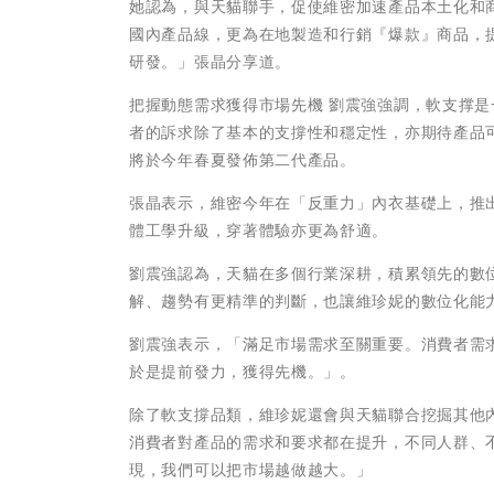
她認為，與天貓聯手，促使維密加速產品本土化和商
國內產品線，更為在地製造和行銷『爆款』商品，
研發。」張晶分享道。
把握動態需求獲得市場先機 劉震強強調，軟支撑
者的訴求除了基本的支撐性和穩定性，亦期待產品
將於今年春夏發佈第二代產品。
張晶表示，維密今年在「反重力」內衣基礎上，推
體工學升級，穿著體驗亦更為舒適。
劉震強認為，天貓在多個行業深耕，積累領先的數位
解、趨勢有更精準的判斷，也讓維珍妮的數位化能
劉震強表示，「滿足市場需求至關重要。消費者需
於是提前發力，獲得先機。」。
除了軟支撐品類，維珍妮還會與天貓聯合挖掘其他
消費者對產品的需求和要求都在提升，不同人群、
現，我們可以把市場越做越大。」