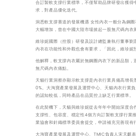
合訂製軟支撐行業標準，不僅幫助品牌研發出獲得
求，對產品優化迭代。
洞悉軟支撐賽道的發展機遇 女性內衣一般分為鋼
大幅增加，曾在中國大陸市場掀起一股無尺碼內衣
維珍妮國際（控股）研發及設計總監兼執行董事劉
內衣在功能性和外觀也會有要求，「因此，維珍妮
他解釋，軟支撐內衣屬於無鋼圈內衣下的新品類，
無尺碼內衣痛點。
天貓行業洞察亦顯示軟支撐是內衣行業具備高增長潛力
0%。大淘寶產業發展及運營中心、天貓內衣行業
的認知較低，同時產品在品質控上缺乏行業標準。
在此契機下，天貓與維珍妮從去年年中開始深度合作
支撐性、包容度、穩定性4個方向訂製軟支撐行業
業協會和針織標準委員會提交，申請補充完善現有
大淘寶產業發展及運營中心、TMIC負責人宋天麒