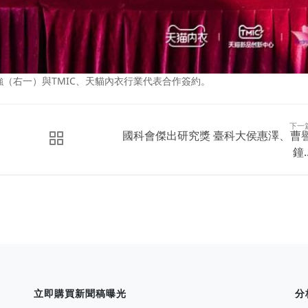
（右一）與TMIC、天貓內衣行業代表合作簽約。
下一
國科會傑出研究獎 臺科大侯惠澤、曹
鐘..
立即購買新聞稿曝光
分