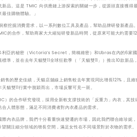
新品。這是 TMIC 向供應鏈上游探索的關鍵一步，從源頭直接獲得
來最佳購物體驗。」
費洞察挖掘消費需求，以一系列數位工具及產品，幫助品牌研發新產品
MIC的合作，幫助商家大大縮短研發新品時間，從原來可能大約需要12
的秘密（Victoria’s Secret，簡稱維密）和Ubras在內的6家
準，並在去年天貓雙11全球狂歡季（「天貓雙11」）推出10款新品
上銷售的歷史佳績，天貓店舖線上銷售較去年實現同比增長121%，且維
天貓雙11行業中脫穎而出，市場反響可見一斑。
IC）的合作研究發現，採用全新軟支撐技術的「反重力」內衣，其技
貼合人體形態，滿足不同消費者對內衣產品的需求。
國際內衣品牌，我們十分看重快速變遷的市場，因此我們聯合維珍妮，
，希望關注細分領域的增長空間，滿足女性在不同場景對於衣物的需求。