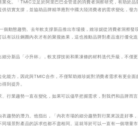
業化。「TMIC立足於阿里巴巴全管道的消費者洞察研究，有助於品
提供切實支撐，並協助品牌精準應對中國大陸消費者的需求變化，發
是一個動態趨勢。去年軟支撐新品推出市場後，維珍妮從消費者洞察發
可以有以往鋼圈內衣才有的聚攏效果，這也推動品牌對產品進行優化
出細分新品「小升杯」，軟支撐技術和果凍條的材料迭代升級，不僅
化能力，因此與TMIC合作，不僅幫助維珍妮對消費者需求有更全面
力得到提升。
求、行業趨勢一直在變化，如果可以儘早把握需求，對我們和品牌而
內衣趨勢的潛力。他指出，「內衣市場的細分趨勢對行業來說是好事
不同場景對產品的訴求也都不盡相同。這就等於可以一直有一個增量