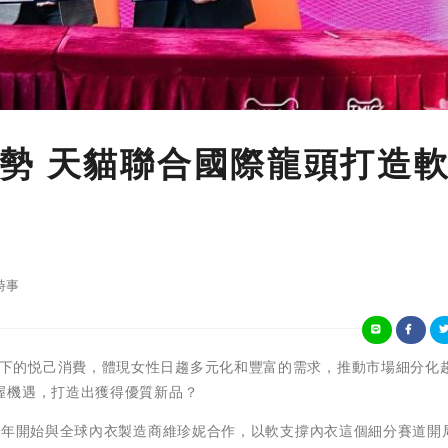
勢 天貓聯合國際龍頭打造
時事
)「她」經濟下的悦己消費，體現女性日趨多元化和豐富的需求，推動市場細分化
握機遇，打造出獲得優質新品？
去年開始與全球內衣製造商維珍妮合作，以軟支撐內衣這個細分賽道開