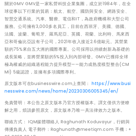
關於GMV GMV是一家私營科技企業集團，成立於1984年，在全
球從事以下行業的貿易：航太、航空、國防與安全、網路安全、
智慧交通系統、汽車、醫療、電信和IT，為政府機構和大型公司
服務。公司擁有3,000多名員工，目前在西班牙、美國、德國、
法國、波蘭、葡萄牙、羅馬尼亞、英國、荷蘭、比利時、馬來西
亞和哥倫比亞設有子公司，2021年收入接近2.6億歐元。其營業
額的75%來自五大洲的國際專案。公司採用以持續創新為基礎的
成長策略，並將營業額的5%投入到內部研發。GMV已獲得全球
極為權威的組織過程能力提升模型——能力成熟度模型整合(CM
MI) 5級認證，並擁有多項國際專利。
原文版本可在businesswire.com上查閱：
https://www.busi
nesswire.com/news/home/20230306005345/en/
免責聲明：本公告之原文版本乃官方授權版本。譯文僅供方便瞭
解之用，煩請參照原文，原文版本乃唯一具法律效力之版本。
聯絡方式： IQM媒體聯絡人 Raghunath Koduvayur，行銷與
傳播負責人 電子郵件：Raghunath@meetiqm.com 手機：+