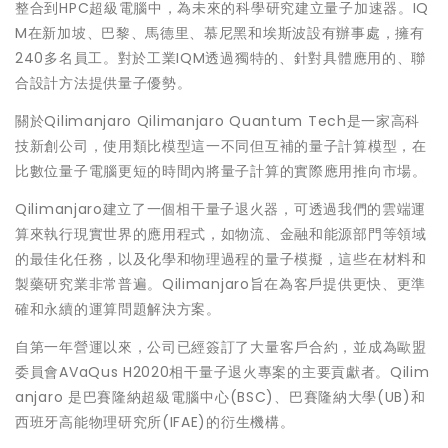
整合到HPC超級電腦中，為未來的科學研究建立量子加速器。IQ
M在新加坡、巴黎、馬德里、慕尼黑和埃斯波設有辦事處，擁有
240多名員工。對於工業IQM透過獨特的、針對具體應用的、聯
合設計方法提供量子優勢。
關於Qilimanjaro Qilimanjaro Quantum Tech是一家高科
技新創公司，使用類比模型這一不同但互補的量子計算模型，在
比數位量子電腦更短的時間內將量子計算的實際應用推向市場。
Qilimanjaro建立了一個相干量子退火器，可透過我們的雲端運
算來執行現實世界的應用程式，如物流、金融和能源部門等領域
的最佳化任務，以及化學和物理過程的量子模擬，這些在材料和
製藥研究業非常普遍。Qilimanjaro旨在為客戶提供更快、更準
確和永續的運算問題解決方案。
自第一年營運以來，公司已經簽訂了大量客戶合約，並成為歐盟
委員會AVaQus H2020相干量子退火專案的主要貢獻者。Qilim
anjaro 是巴賽隆納超級電腦中心(BSC)、巴賽隆納大學(UB)和
西班牙高能物理研究所(IFAE)的衍生機構。