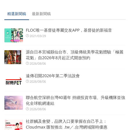
精選新聞稿
最新新聞稿
FLOC唯一基督徒專屬交友APP，基督徒的新福音
2021/03/29
源自日本宮城縣仙台市、頂級傳統美學花魁體驗「極麗
花魁」自2026年8月起正式開放預約
2026/08/06
遠傳召開2026年第二季法說會
2026/08/06
聯合航空深耕台灣40週年 持續投資市場、升級機隊並強
化全球航網連結
2026/08/06
社群觸及會變，品牌入口要掌握在自己手上：
Cloudmax 匯智推出 .tw／.台灣網域限時優惠