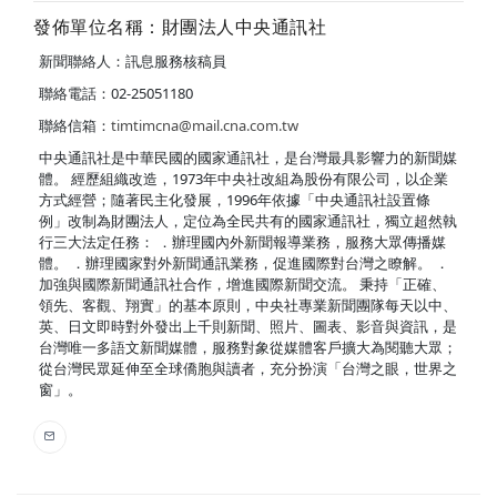
發佈單位名稱：財團法人中央通訊社
新聞聯絡人：訊息服務核稿員
聯絡電話：02-25051180
聯絡信箱：
timtimcna@mail.cna.com.tw
中央通訊社是中華民國的國家通訊社，是台灣最具影響力的新聞媒
體。 經歷組織改造，1973年中央社改組為股份有限公司，以企業
方式經營；隨著民主化發展，1996年依據「中央通訊社設置條
例」改制為財團法人，定位為全民共有的國家通訊社，獨立超然執
行三大法定任務： ．辦理國內外新聞報導業務，服務大眾傳播媒
體。 ．辦理國家對外新聞通訊業務，促進國際對台灣之瞭解。 ．
加強與國際新聞通訊社合作，增進國際新聞交流。 秉持「正確、
領先、客觀、翔實」的基本原則，中央社專業新聞團隊每天以中、
英、日文即時對外發出上千則新聞、照片、圖表、影音與資訊，是
台灣唯一多語文新聞媒體，服務對象從媒體客戶擴大為閱聽大眾；
從台灣民眾延伸至全球僑胞與讀者，充分扮演「台灣之眼，世界之
窗」。