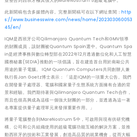
並整合到西班牙極其強大的MareNostrum 5超級電腦中。
此新聞稿包含多媒體內容。完整新聞稿可在以下網址查閱：
http
s://www.businesswire.com/news/home/202303060053
45/en/
IQM是西班牙公司Qilimanjaro Quantum Tech和GMV領導
的財團成員，該財團被Quantum Spain選中。Quantum Spa
in是經濟事務與數位轉型部在2022年12月透過數位化和人工智慧
國務秘書(SEDIA)推動的一項倡議，旨在建造首台用於南歐公共
用途的量子電腦。 IQM Quantum Computers共同創辦人兼
執行長Jan Goetz博士表示：「這是IQM的一項重大公告。我們
在開發量子處理器、電腦和國家量子生態系統方面擁有合適的背
景和經驗。我們期待著與Qilimanjaro Quantum Tech合作，
而且也很高興成為這樣一個強大財團的一部分，並透過為這一著
名專案提供量子處理單元來發揮重要作用。」
將量子電腦整合到MareNostrum 5中，可啟用與現有供研究機
構、公司和公共組織使用的超級電腦功能互補的解決方案，並推
動西班牙的技術和工業發展，創造高品質的就業機會，從而大幅