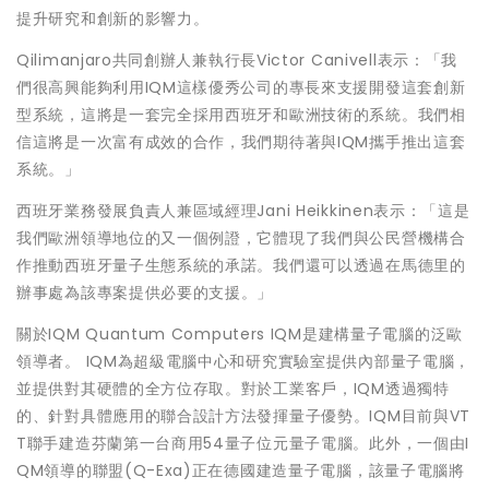
提升研究和創新的影響力。
Qilimanjaro共同創辦人兼執行長Victor Canivell表示：「我
們很高興能夠利用IQM這樣優秀公司的專長來支援開發這套創新
型系統，這將是一套完全採用西班牙和歐洲技術的系統。我們相
信這將是一次富有成效的合作，我們期待著與IQM攜手推出這套
系統。」
西班牙業務發展負責人兼區域經理Jani Heikkinen表示：「這是
我們歐洲領導地位的又一個例證，它體現了我們與公民營機構合
作推動西班牙量子生態系統的承諾。我們還可以透過在馬德里的
辦事處為該專案提供必要的支援。」
關於IQM Quantum Computers IQM是建構量子電腦的泛歐
領導者。 IQM為超級電腦中心和研究實驗室提供內部量子電腦，
並提供對其硬體的全方位存取。對於工業客戶，IQM透過獨特
的、針對具體應用的聯合設計方法發揮量子優勢。IQM目前與VT
T聯手建造芬蘭第一台商用54量子位元量子電腦。此外，一個由I
QM領導的聯盟(Q-Exa)正在德國建造量子電腦，該量子電腦將