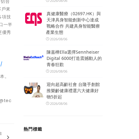
密切合
2026/08/06
客戶來
真健康醫療（02697.HK）與
各項技
天津具身智能創新中心達成
人口一半
戰略合作 共建具身智能醫療
更優秀
產業生態
2026/08/06
陳嘉樺Ella選擇Sennheiser
Digital 6000打造震撼動人的
n/
青春狂歡
2026/08/06
版本。
迎向超高齡社會 台隆手創館
推樂齡健康禮選六大健康好
物5折起
@tec
2026/08/06
熱門標籤
篇
.