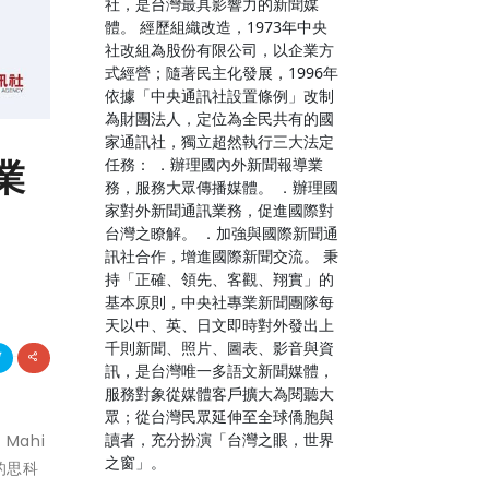
社，是台灣最具影響力的新聞媒
體。 經歷組織改造，1973年中央
社改組為股份有限公司，以企業方
式經營；隨著民主化發展，1996年
依據「中央通訊社設置條例」改制
為財團法人，定位為全民共有的國
家通訊社，獨立超然執行三大法定
業
任務： ．辦理國內外新聞報導業
務，服務大眾傳播媒體。 ．辦理國
家對外新聞通訊業務，促進國際對
台灣之瞭解。 ．加強與國際新聞通
訊社合作，增進國際新聞交流。 秉
持「正確、領先、客觀、翔實」的
基本原則，中央社專業新聞團隊每
天以中、英、日文即時對外發出上
千則新聞、照片、圖表、影音與資
訊，是台灣唯一多語文新聞媒體，
服務對象從媒體客戶擴大為閱聽大
眾；從台灣民眾延伸至全球僑胞與
讀者，充分扮演「台灣之眼，世界
Mahi
之窗」。
的思科