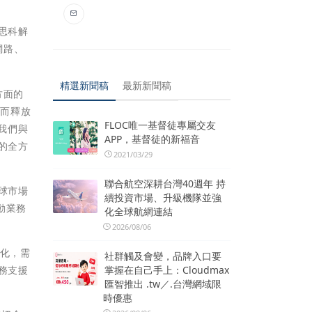
。
為思科解
網路、
精選新聞稿
最新新聞稿
方面的
從而釋放
FLOC唯一基督徒專屬交友
強我們與
APP，基督徒的新福音
需的全方
2021/03/29
聯合航空深耕台灣40週年 持
全球市場
續投資市場、升級機隊並強
動業務
化全球航網連結
2026/08/06
代化，需
社群觸及會變，品牌入口要
服務支援
掌握在自己手上：Cloudmax
匯智推出 .tw／.台灣網域限
時優惠