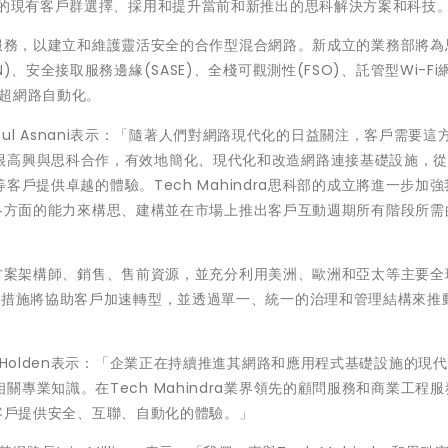
者的現有客戶群選擇、採用和提升當前和新推出的思科解決方案和科技
一系列服務，以建立和維護靈活安全的合作型混合網路。新成立的業務部將
、安全接取服務邊緣(SASE)、全棧可觀測性(FSO)、託管型Wi-Fi
及超網路自動化。
rshul Asnani表示：「隨著人們對網路現代化的日益關注，客戶需要這
很高興與思科合作，有效地簡化、現代化和改造網路連接基礎設施，
等客戶提供卓越的體驗。Tech Mahindra思科部的成立將進一步加
dra各方面的能力來構思、建構並在市場上推出客戶互動週期所有階段所
」
用解決方案架構師、銷售、售前資源，並充分利用美洲、歐洲和亞太等主要
些措施將協助客戶加速轉型，並透過單一、統一的治理和管理結構來推
 Holden表示：「企業正在持續推進其網路和應用程式基礎設施的現
專業知識。在Tech Mahindra業界領先的顧問服務和商業工程
共同客戶提供安全、互聯、自動化的體驗。」