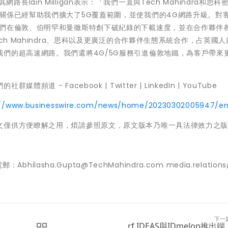
其網路長Iain Milligan表示：「我們一直與Tech Mahindra和思科
關係已經幫助我們擴大了5G覆蓋範圍，並使我們的4G網路升級。對
我們在倫敦、伯明罕和曼徹斯特創下破紀錄的下載速度，並在合作夥伴
ch Mahindra、思科以及更廣泛的合作夥伴生態系統合作，占英國
們的超高速網路。我們還將4G/5G服務引進倫敦地鐵，為客戶帶來
群媒體頻道 - Facebook | Twitter | LinkedIn | YouTube
://www.businesswire.com/news/home/20230302005947/e
文僅供方便瞭解之用，煩請參照原文，原文版本乃唯一具法律效力之
hilasha.Gupta@TechMahindra.com media.relations
下一
rf IDEAS與IDmelon推出端..