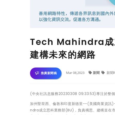
Tech Mahind
建構未來的網路
Mar 08,2023
新聞
新聞
推廣新聞稿
(中央社訊息服務20230308 09:33:53)專
加州聖荷西、倫敦和印度新德里--(美國商業資訊)-
ndra成立思科業務部(BU)，負責構思、建構並在