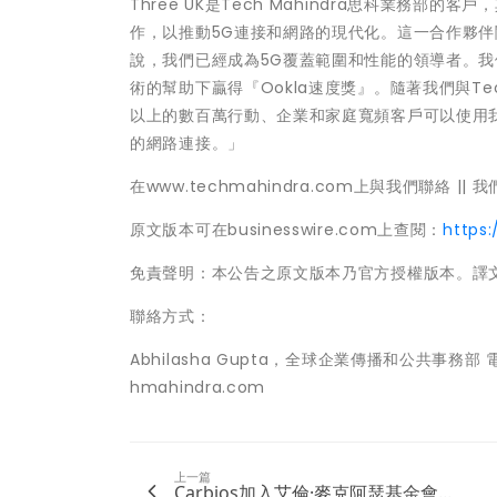
Three UK是Tech Mahindra思科業務部的客戶，
作，以推動5G連接和網路的現代化。這一合作夥伴
說，我們已經成為5G覆蓋範圍和性能的領導者。
術的幫助下贏得『Ookla速度獎』。隨著我們與Te
以上的數百萬行動、企業和家庭寬頻客戶可以使用我
的網路連接。」
在www.techmahindra.com上與我們聯絡 || 我們的社
原文版本可在businesswire.com上查閱：
https
免責聲明：本公告之原文版本乃官方授權版本。譯
聯絡方式：
Abhilasha Gupta，全球企業傳播和公共事務部 電郵：Ab
hmahindra.com
上一篇
Carbios加入艾倫·麥克阿瑟基金會...