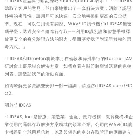
rf IDEAS產品與行銷副總裁Raul Cepeda Jr.表示：「 rf IDEAS
聽取了客戶的意見，並自豪地推出了一套解決方案，消除了認證
移轉的複雜性，讓用戶可以快速、安全地轉換到更高的安全標
準。現在，可以使用現有認證、WAVE ID讀卡機和rf IDEAS無密
碼平臺，透過安全金鑰進行存取——利用ID識別證和智慧手機釋
放更安全的身分驗證方法的潛力，從而演變我們對認證移轉的思
考方式。」
rf IDEAS和IDmelon將於本月在倫敦和德州舉行的Gartner IAM
研討會上展示聯合解決方案，如需查看有關即將舉辦活動的完整
列表，請造訪我們的活動頁面。
如需瞭解更多資訊並安排一對一諮詢，請造訪rfIDEAS.com/FID
O2。
關於rf IDEAS
rf IDEAS, Inc.是醫療、製造業、金融、政府機構、教育機構和企
業使用的邏輯存取解決方案領域的領軍企業。公司的WAVE ID讀
卡機得到全球用戶信賴，以及與領先的身分存取管理供應商建立