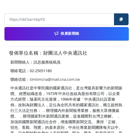
推廣新聞稿
發佈單位名稱：財團法人中央通訊社
新聞聯絡人：訊息服務核稿員
聯絡電話：02-25051180
聯絡信箱：
timtimcna@mail.cna.com.tw
中央通訊社是中華民國的國家通訊社，是台灣最具影響力的新聞媒
體。 經歷組織改造，1973年中央社改組為股份有限公司，以企業
方式經營；隨著民主化發展，1996年依據「中央通訊社設置條
例」改制為財團法人，定位為全民共有的國家通訊社，獨立超然執
行三大法定任務： ．辦理國內外新聞報導業務，服務大眾傳播媒
體。 ．辦理國家對外新聞通訊業務，促進國際對台灣之瞭解。 ．
加強與國際新聞通訊社合作，增進國際新聞交流。 秉持「正確、
領先、客觀、翔實」的基本原則，中央社專業新聞團隊每天以中、
英、日文即時對外發出上千則新聞、照片、圖表、影音與資訊，是