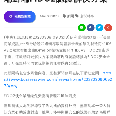
Mar 08,2023
新聞
新聞時事
推廣新聞稿
(中央社訊息服務20230308 09:33:18)伊利諾州紹姆堡--(美國
商業資訊)--身分驗證和邏輯存取認證讀卡機的領先製造商rf IDE
AS欣然宣布推出由IDmelon技術支援的rf IDEAS FIDO2無密碼
平臺。這款端對端解決方案能夠將現有認證轉換為FIDO2安全金
鑰，可在短時間內實現順暢的無密碼身分驗證。
此新聞稿包含多媒體內容。完整新聞稿可在以下網址查閱：
http
s://www.businesswire.com/news/home/202303060052
78/en/
FIDO2使企業組織免受密碼管理和風險困擾
密碼竊或人為失誤導致了近九成的資料外洩。無密碼單一登入解
決方案有助於應對這一挑戰，移轉到更安全的認證有助於為用戶