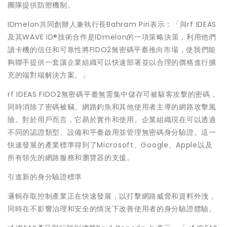
團隊提供防禦機制。
IDmelon共同創辦人兼執行長Bahram Piri表示：「與rf IDEAS
及其WAVE ID®技術合作是IDmelon的一項策略決策，利用他們
讀卡機的信任和可靠性將FIDO2無密碼平臺推向市場，使我們能
夠聯手提供一套讓企業組織可以快速部署並以合理的價格進行擴
充的端對端解決方案。」
rf IDEAS FIDO2無密碼平臺無需集中儲存可被駭客攻擊的密碼，
同時消除了密碼被竊、網路釣魚和其他使用者主導的網路攻擊風
險。對於用戶而言，它易於實作和使用。企業組織現在可以透過
不同的認證類型、設備和平臺啟用並管理無密碼身分驗證。這一
快速發展的產業標準得到了Microsoft、Google、Apple以及
所有領先的網路服務和瀏覽器的支援。
引進新的身分驗證標準
邏輯存取控制產業正在快速發展，以打擊網路威脅和資料外洩，
同時在不影響治理和安全的情況下改善使用者的身分驗證體驗。