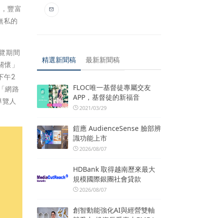
」，豐富
無私的
覽期間
精選新聞稿
最新新聞稿
會關懷」
下午2
FLOC唯一基督徒專屬交友
「網路
APP，基督徒的新福音
導覽人
2021/03/29
鎧應 AudienceSense 臉部辨
識功能上市
2026/08/07
HDBank 取得越南歷來最大
規模國際銀團社會貸款
2026/08/07
創智動能強化AI與經營雙軸