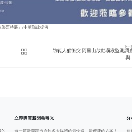
防疫郵票特展」/中華郵政提供
下一
防範人猴衝突 阿里山啟動獼猴監測調
與..
立即購買新聞稿曝光
分
者的
發一篇新聞稿透通到各大媒體的最快速、最便捷的方案！
透