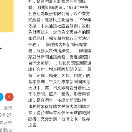
社，是台灣最具影響力的新聞媒
體。 經歷組織改造，1973年中央
社改組為股份有限公司，以企業方
式經營；隨著民主化發展，1996年
依據「中央通訊社設置條例」改制
為財團法人，定位為全民共有的國
家通訊社，獨立超然執行三大法定
任務： ．辦理國內外新聞報導業
-
務，服務大眾傳播媒體。 ．辦理國
家對外新聞通訊業務，促進國際對
台灣之瞭解。 ．加強與國際新聞通
訊社合作，增進國際新聞交流。 秉
持「正確、領先、客觀、翔實」的
基本原則，中央社專業新聞團隊每
天以中、英、日文即時對外發出上
千則新聞、照片、圖表、影音與資
訊，是台灣唯一多語文新聞媒體，
服務對象從媒體客戶擴大為閱聽大
展，臺灣
眾；從台灣民眾延伸至全球僑胞與
月27
讀者，充分扮演「台灣之眼，世界
郵票及封
之窗」。
，郵政公