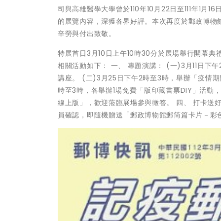
司與高雄醫學大學曾於110年10月22日至111年
的展覽內容，深獲各界好評。本次再度於郵政博物館
辛勞與付出致敬。
特展首日3月10日上午10時30分於展場舉行開
相關活動如下： 一、 專題演講： (一)3月11日下
講座。 (二)3月25日下午2時至3時，舉辦「疫情期
時至3時，各舉辦1場免費「版印藏書票DIY」活動
線上版」，歡迎蒞臨展場參與徵答。 四、 打卡送好禮
員確認，即隨機贈送「郵政博物館郵筒篇卡片－彩色