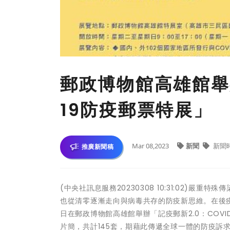
郵政博物館高雄館舉辦
19防疫郵票特展」
Mar 08,2023
新聞
新聞
推廣新聞稿
(中央社訊息服務20230308 10:31:02)嚴
也從清零逐漸走向與病毒共存的防疫新思維。在後疫情
日在郵政博物館高雄館舉辦「記疫郵新2.0：COVID
片簡，共計145套，期藉此傳遞全球一體的防疫訴