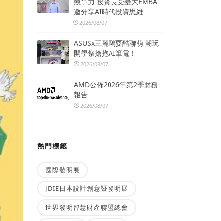
競爭力 投資長受臺大EMBA
邀分享AI時代投資思維
2026/08/07
ASUSx三麗鷗耍酷聯萌 潮玩
開學祭搶抱AI筆電！
2026/08/07
AMD公佈2026年第2季財務
報告
2026/08/07
熱門標籤
國際發明展
JDIE日本設計創意暨發明展
世界發明智慧財產聯盟總會