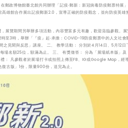
1月16日在郵政博物館臺北館共同辦理「記疫‧郵新：新冠病毒防疫郵票特展
高雄館合作展出記疫郵新2.0，宣導正確的防疫觀念，並向防疫英雄
幕典禮，展覽期間另舉辦多項活動，內容豐富多元有趣，歡迎蒞臨參觀。展
午2時至3時，舉辦「『疫』起‧承擔：COVID-19防疫郵票中的人文社
間之見聞與反思」講座。 二、 教學活動： 分別於4月14日、5月12日
，每場名額25位，額滿為止。 三、 有獎徵答： 分為「展場紙本版」及
： 凡參觀者於展場打卡或拍照上傳至FB、IG或Google Map，經
復古版」1份，限量900份，送完為止。