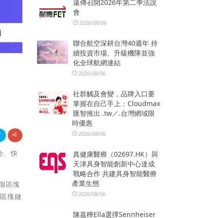
遠傳召開2026年第二季法說
會
2026/08/06
聯合航空深耕台灣40週年 持
續投資市場、升級機隊並強
化全球航網連結
2026/08/06
社群觸及會變，品牌入口要
掌握在自己手上：Cloudmax
匯智推出 .tw／.台灣網域限
時優惠
2026/08/06
全、快
真健康醫療（02697.HK）與
天津具身智能創新中心達成
戰略合作 共建具身智能醫療
產業生態
個區塊
2026/08/06
得區塊鏈
陳嘉樺Ella選擇Sennheiser