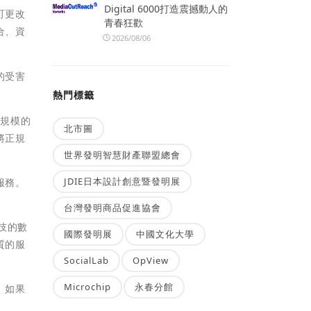
Digital 6000打造震撼動人的
可更改
青春狂歡
合、資
2026/08/06
的受害
熱門標籤
何規模的
北市圖
將正規
世界發明智慧財產聯盟總會
JDIE日本設計創意暨發明展
服務。
台灣發明商品促進協會
技的數
國際發明展
中國文化大學
質的服
SocialLab
OpView
Microchip
永春分館
。如果