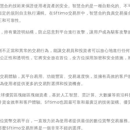
用智慧合約技術來保證使用者資產的安全。智慧合約是一種自動化的、不
定的規則自主執行邏輯。在Sftimo交易所中，智慧合約負責交易撮
正和可靠性。
方式，持有量證明結構，防止惡意對平台進行攻擊，讓用戶成為駭客攻擊
測不正當和異常的交易行為，能讓交易員和投資者可以放心地進行任
程的公正性和透明性，它將安全放在首位，全方位採用加密和安全措施，
貨幣交易體驗，其平台易用、功能豐富、交易速度快，並擁有高效的客戶
作，為使用者提供更多的交易對選擇和投資機會。
聚合全球優質區塊鏈區塊鏈資產，基於人工智慧、雲計算、大數據等前沿科
資金效率和客戶體驗。Sftimo也因最可靠和最廣泛的技術架構、優
的數位貨幣交易平台，一直致力於為使用者提供最佳的數位貨幣交易服務
麼Sftimo交易所將是一個非常不錯的選擇。