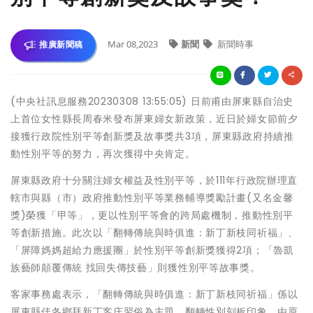
Mar 08,2023
新聞
新聞時事
推廣新聞稿
(中央社訊息服務20230308 13:55:05) 日前甫由屏東縣自治史
上首位女性縣長周春米發布屏東婦女新政策，近日於婦女節前夕
接獲行政院性別平等創新獎及故事獎共3項，屏東縣政府持續推
動性別平等的努力，再次獲得中央肯定。
屏東縣政府十分關注婦女權益及性別平等，於111年行政院辦理直
轄市與縣（市）政府推動性別平等業務輔導獎勵計畫(又名金馨
獎)榮獲「甲等」，更以性別平等會的跨局處機制，推動性別平
等創新措施。此次以「翻轉傳統與時俱進：新丁新枝同祈福」、
「屏障媽媽超給力應援團」於性別平等創新獎獲得2項；「魯凱
族藝師顛覆傳統 找回失傳技藝」則獲性別平等故事獎。
客家事務處表示，「翻轉傳統與時俱進：新丁新枝同祈福」係以
屏東縣佳冬鄉拜新丁客庄習俗為主題，翻轉性別刻板印象，由原