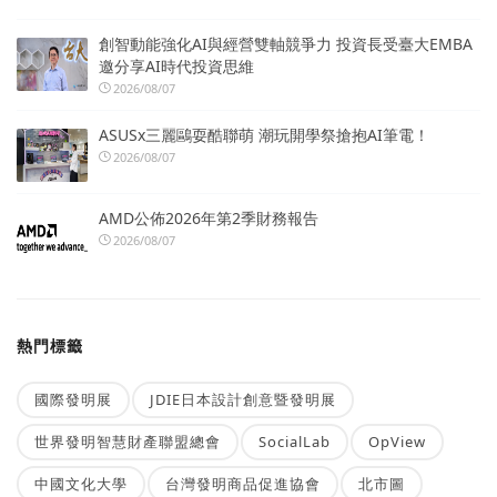
創智動能強化AI與經營雙軸競爭力 投資長受臺大EMBA
邀分享AI時代投資思維
2026/08/07
ASUSx三麗鷗耍酷聯萌 潮玩開學祭搶抱AI筆電！
2026/08/07
AMD公佈2026年第2季財務報告
2026/08/07
熱門標籤
國際發明展
JDIE日本設計創意暨發明展
世界發明智慧財產聯盟總會
SocialLab
OpView
中國文化大學
台灣發明商品促進協會
北市圖