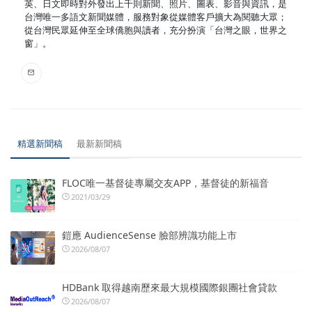
英、日文即時對外發出上千則新聞、照片、圖表、影音與資訊，是
台灣唯一多語文新聞媒體，服務對象從媒體客戶擴大為閱聽大眾；
從台灣民眾延伸至全球僑胞與讀者，充分扮演「台灣之眼，世界之
窗」。
精選新聞稿
最新新聞稿
FLOC唯一基督徒專屬交友APP，基督徒的新福音
2021/03/29
鎧應 AudienceSense 臉部辨識功能上市
2026/08/07
HDBank 取得越南歷來最大規模國際銀團社會貸款
2026/08/07