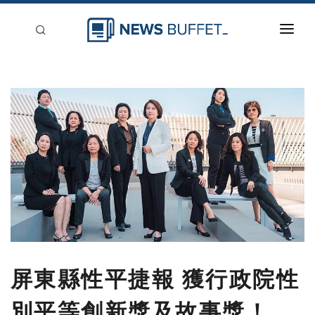
回到首頁
新聞稿分類
登入
刊登
屏東縣性平捷報 獲行政院性
別平等創新獎及故事獎！