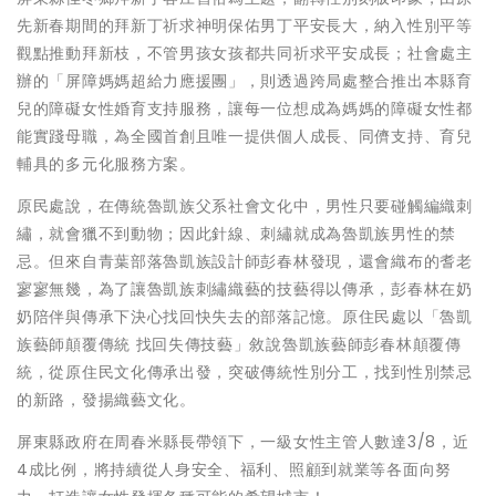
先新春期間的拜新丁祈求神明保佑男丁平安長大，納入性別平等
觀點推動拜新枝，不管男孩女孩都共同祈求平安成長；社會處主
辦的「屏障媽媽超給力應援團」，則透過跨局處整合推出本縣育
兒的障礙女性婚育支持服務，讓每一位想成為媽媽的障礙女性都
能實踐母職，為全國首創且唯一提供個人成長、同儕支持、育兒
輔具的多元化服務方案。
原民處說，在傳統魯凱族父系社會文化中，男性只要碰觸編織刺
繡，就會獵不到動物；因此針線、刺繡就成為魯凱族男性的禁
忌。但來自青葉部落魯凱族設計師彭春林發現，還會織布的耆老
寥寥無幾，為了讓魯凱族刺繡織藝的技藝得以傳承，彭春林在奶
奶陪伴與傳承下決心找回快失去的部落記憶。原住民處以「魯凱
族藝師顛覆傳統 找回失傳技藝」敘說魯凱族藝師彭春林顛覆傳
統，從原住民文化傳承出發，突破傳統性別分工，找到性別禁忌
的新路，發揚織藝文化。
屏東縣政府在周春米縣長帶領下，一級女性主管人數達3/8，近
4成比例，將持續從人身安全、福利、照顧到就業等各面向努