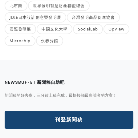
北市圖
世界發明智慧財產聯盟總會
JDIE日本設計創意暨發明展
台灣發明商品促進協會
國際發明展
中國文化大學
SocialLab
OpView
Microchip
永春分館
NEWSBUFFET 新聞稿自助吧
新聞稿的好去處，三分鐘上稿完成，最快接觸最多讀者的方案！
刊登新聞稿