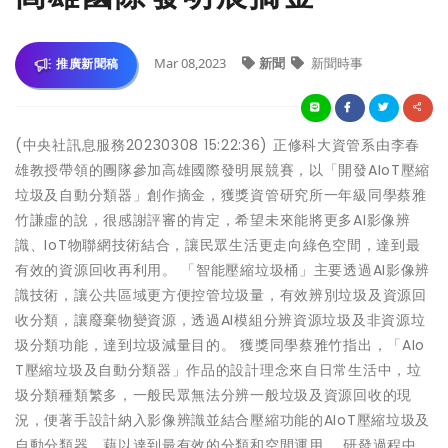
Mar 08,2023
新聞
新聞時事
推廣新聞稿
(中央社訊息服務20230308 15:22:36) 正修科大資管系由李春
雄教授帶領的團隊參加高雄國際發明展競賽，以「開發AIoT壓縮
垃圾及自動分類器」創作摘金，獲獎資管研究所一年級同學蔡雅
竹謙虛的說，很感謝評審的肯定，希望未來能將更多AI影像辨
識、IoT物聯網技術結合，讓民眾生活更走向綠色空間，達到最
有效的資源回收再利用。 「智能壓縮垃圾桶」主要透過AI影像辨
識技術，讓公共區域更方便控管垃圾量，有效辨別垃圾及資源回
收分類，讓廢棄物變資源，透過AI模組分辨資源垃圾及非資源垃
圾分類功能，達到垃圾減量目的。 獲獎同學蔡雅竹指出，「AIo
T壓縮垃圾及自動分類器」作品的設計理念來自日常生活中，垃
圾分類種類繁多，一般民眾無法分辨一般垃圾及資源回收的現
況，便著手設計納入影像辨識並結合壓縮功能的AIoT壓縮垃圾及
自動分類器，藉以達到最有效的分類和空間運用。 研發過程中，