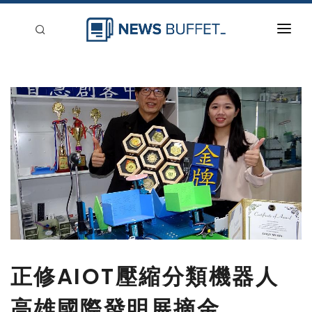
回到首頁
新聞稿分類
登入
刊登
正修AIOT壓縮分類機器人
高雄國際發明展摘金