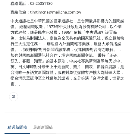
聯絡電話：02-25051180
聯絡信箱：
timtimcna@mail.cna.com.tw
中央通訊社是中華民國的國家通訊社，是台灣最具影響力的新聞媒
體。 經歷組織改造，1973年中央社改組為股份有限公司，以企業
方式經營；隨著民主化發展，1996年依據「中央通訊社設置條
例」改制為財團法人，定位為全民共有的國家通訊社，獨立超然執
行三大法定任務： ．辦理國內外新聞報導業務，服務大眾傳播媒
體。 ．辦理國家對外新聞通訊業務，促進國際對台灣之瞭解。 ．
加強與國際新聞通訊社合作，增進國際新聞交流。 秉持「正確、
領先、客觀、翔實」的基本原則，中央社專業新聞團隊每天以中、
英、日文即時對外發出上千則新聞、照片、圖表、影音與資訊，是
台灣唯一多語文新聞媒體，服務對象從媒體客戶擴大為閱聽大眾；
從台灣民眾延伸至全球僑胞與讀者，充分扮演「台灣之眼，世界之
窗」。
精選新聞稿
最新新聞稿