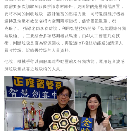
除需要多次讀取AI影像辨識素材庫外，更困難的是壓縮器設置，
要將不同的回收垃圾，設計適當的壓縮力量，同時還能維持機器
運轉及垃圾有效節省桶內空間兩項指標，儘管困難重重，都一一
克服了。 指導老師李春雄說，利用智慧技術開發「智能壓縮分類
垃圾桶」，主要結合多項感測器及馬達，由AI人工智慧判別技
術，判斷垃圾是否為資源回收，再透過IoT模組功能通知清潔人
員收垃圾、記錄丟垃圾的人員資料。
他說，機械手臂以伺服馬達帶動壓縮及分類功能，運用超音波感
測垃圾量及靠近垃圾桶的人員。