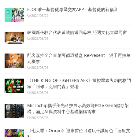
FLOC唯一基督徒專屬交友APP，基督徒的新福音
2021/03/29
韓國新任駐台代表黃載皓返回母校 巧遇文化大學同窗
2026/08/06
配客嘉推全台首創可循環禮盒 RePresent！滿千再抽萬
元機票
2026/08/06
《THE KING OF FIGHTERS AFK》操控翠綠火焰的格鬥
家「阿修．克里門森」登場
2026/08/06
Microchip攜手美光科技展示高效能PCIe Gen6儲存架
構，滿足AI與資料中心基礎架構需求
2026/08/06
《七大罪：Origin》迎來首位可遊玩十誡角色「德里艾
利」