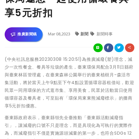
享5元折扣
Mar 08,2023
新聞
新聞時事
推廣新聞稿
(中央社訊息服務20230308 15:20:51)為推廣減廢(塑)理念，減
少一次性餐盒、餐具等垃圾的產生，臺東環保局配合3月11日縣府
與臺東林區管理處，在臺東森林公園舉行的臺東植樹月-森活市
集活動，將於當天上午9點至下午4點設置循環容器租借站，歡迎
民眾一同用環保的方式逛市集、享用美食，民眾於活動當日使用
循環容器及餐具者，可至貼有「環保局東東熊減廢標示」的攤商
享5元折扣優惠。
臺東縣政府表示，臺東縣領先全臺推動「臺東縣活動減廢指
引」，讓減廢的口號不只是理念，而是具現化為可執行的實際作
為，而減廢指引不僅是實施源頭減量的第一步，也符合SDGs 12