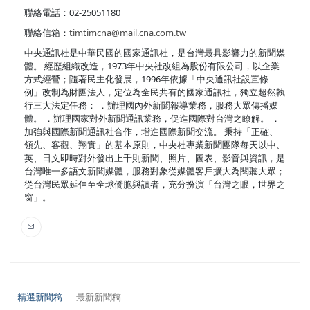
聯絡電話：02-25051180
聯絡信箱：
timtimcna@mail.cna.com.tw
中央通訊社是中華民國的國家通訊社，是台灣最具影響力的新聞媒
體。 經歷組織改造，1973年中央社改組為股份有限公司，以企業
方式經營；隨著民主化發展，1996年依據「中央通訊社設置條
例」改制為財團法人，定位為全民共有的國家通訊社，獨立超然執
行三大法定任務： ．辦理國內外新聞報導業務，服務大眾傳播媒
體。 ．辦理國家對外新聞通訊業務，促進國際對台灣之瞭解。 ．
加強與國際新聞通訊社合作，增進國際新聞交流。 秉持「正確、
領先、客觀、翔實」的基本原則，中央社專業新聞團隊每天以中、
英、日文即時對外發出上千則新聞、照片、圖表、影音與資訊，是
台灣唯一多語文新聞媒體，服務對象從媒體客戶擴大為閱聽大眾；
從台灣民眾延伸至全球僑胞與讀者，充分扮演「台灣之眼，世界之
窗」。
精選新聞稿
最新新聞稿