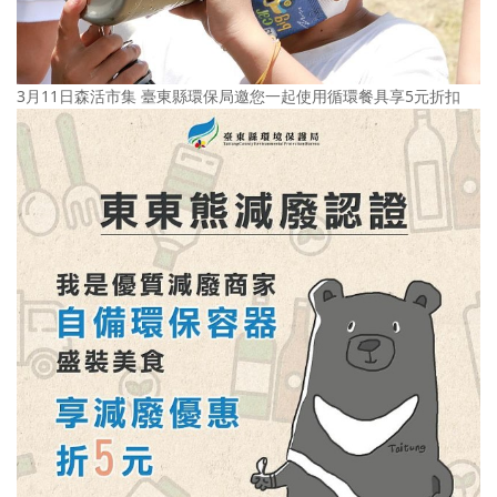
3月11日森活市集 臺東縣環保局邀您一起使用循環餐具享5元折扣