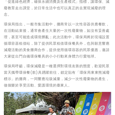
「促進綠色經濟，確保永續消費及生產模式」指標，讓環保、減
廢教育走出課堂，於日常生活中也可以真正的去實現減廢的理
念。
環保局指出，一般市集活動中，攤商常以一次性容器供應餐飲，
在活動結束後，通常會產生大量的一次性廢棄物，如沒有妥善處
理，甚至可能造成環境髒亂；此次活動中，環保局將於現場設置
循環容器租借站，除了提供民眾租借環保餐具外，也與願意響應
減廢活動的美食攤商合作，提供使用循環容器的民眾優惠，邀請
大家從出門自備環保餐具的小小行動來身體力行愛地球。
環保局呼籲，環保減廢是一種選擇對環境友善的態度，歡迎民眾
當天攜帶環保餐(飲)具踴躍前往，鎖定貼有「環保局東東熊減廢
標示」的攤商，一同響應垃圾減量，減少一次性廢棄物的產生，
做個樂於享受活動、愛護環境的臺東人。