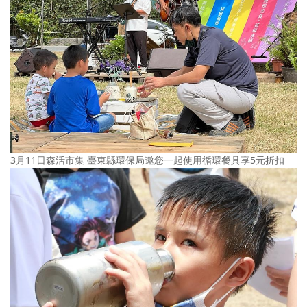
3月11日森活市集 臺東縣環保局邀您一起使用循環餐具享5元折扣