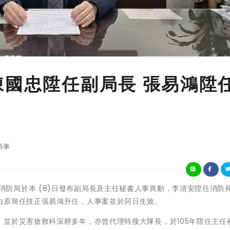
陳國忠陞任副局長 張易鴻陞
時事
新北市政府消防局於本 (8)日發布副局長及主任秘書人事異動，李清安陞任消防
由原簡任技正張易鴻升任，人事案並於同日生效。
並於災害搶救科深耕多年，亦曾代理特搜大隊長，於105年陞任主任