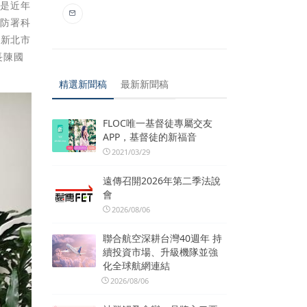
，是近年
消防署科
任新北市
長陳國
護
精選新聞稿
最新新聞稿
FLOC唯一基督徒專屬交友
APP，基督徒的新福音
2021/03/29
遠傳召開2026年第二季法說
會
2026/08/06
聯合航空深耕台灣40週年 持
續投資市場、升級機隊並強
化全球航網連結
2026/08/06