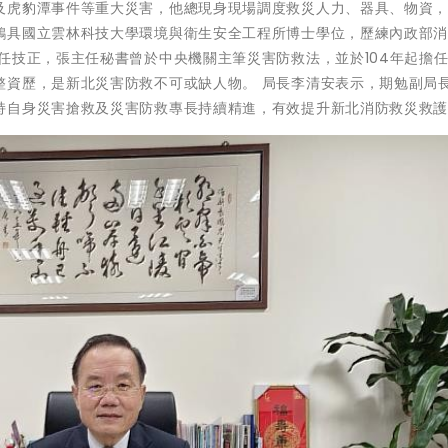
及虎豹潭事件等重大災害，他總現身現場調度救災人力、器具、物資
鴻具國立雲林科技大學環境與衛生安全工程所博士學位，歷練內政部
任技正，張主任秘書曾於中央機關主筆災害防救法，並於104年起擔
整資歷，是新北災害防救不可或缺人物。 局長李清安表示，期勉副局
持自身災害搶救及災害防救專長持續精進，有效提升新北消防救災救