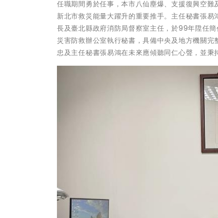
任職期間勇於任事，本市八仙塵爆、支援復興空難
新北市救災能量大躍升的重要推手。主任秘書張易
長及臺北縣政府消防局督察室主任，於99年陞任簡
災害防救辦公室執行秘書，具備中央及地方機關完
忠及主任秘書張易鴻在未來應傾聽同仁心聲，並秉