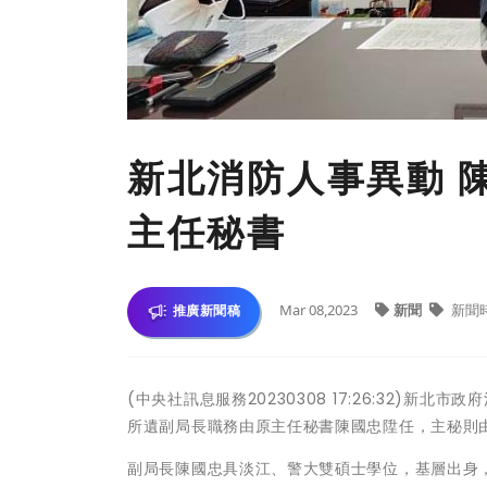
新北消防人事異動 
主任秘書
Mar 08,2023
新聞
新聞
推廣新聞稿
(中央社訊息服務20230308 17:26:32)
所遺副局長職務由原主任秘書陳國忠陞任，主秘則
副局長陳國忠具淡江、警大雙碩士學位，基層出身，