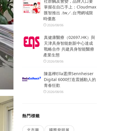
社群觸及會變，品牌入口要
掌握在自己手上：Cloudmax
匯智推出 .tw／.台灣網域限
時優惠
2026/08/06
真健康醫療（02697.HK）與
天津具身智能創新中心達成
戰略合作 共建具身智能醫療
產業生態
2026/08/06
陳嘉樺Ella選擇Sennheiser
Digital 6000打造震撼動人的
青春狂歡
2026/08/06
熱門標籤
北市圖
國際發明展