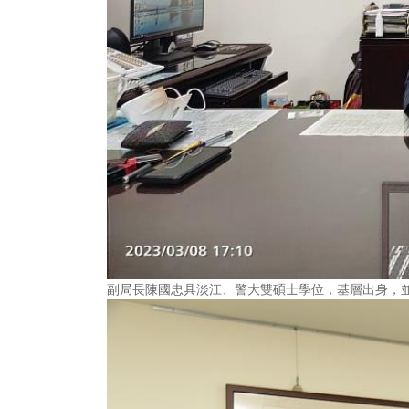
副局長陳國忠具淡江、警大雙碩士學位，基層出身，