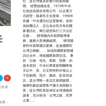
社，是台灣最具影響力的新聞媒
體。 經歷組織改造，1973年中央
社改組為股份有限公司，以企業方
式經營；隨著民主化發展，1996年
依據「中央通訊社設置條例」改制
為財團法人，定位為全民共有的國
家通訊社，獨立超然執行三大法定
任務： ．辦理國內外新聞報導業
任
務，服務大眾傳播媒體。 ．辦理國
家對外新聞通訊業務，促進國際對
台灣之瞭解。 ．加強與國際新聞通
訊社合作，增進國際新聞交流。 秉
持「正確、領先、客觀、翔實」的
基本原則，中央社專業新聞團隊每
天以中、英、日文即時對外發出上
千則新聞、照片、圖表、影音與資
訊，是台灣唯一多語文新聞媒體，
服務對象從媒體客戶擴大為閱聽大
局長後
眾；從台灣民眾延伸至全球僑胞與
讀者，充分扮演「台灣之眼，世界
之窗」。
秘書，