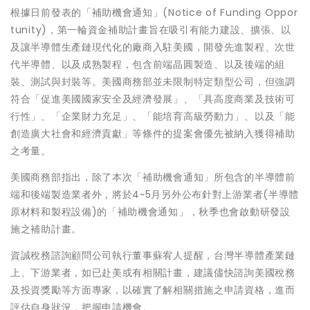
根據日前發表的「補助機會通知」(Notice of Funding Oppor
tunity)，第一輪資金補助計畫旨在吸引有能力建設、擴張、以
及讓半導體生產鏈現代化的廠商入駐美國，開發先進製程、次世
代半導體、以及成熟製程，包含前端晶圓製造、以及後端的組
裝、測試與封裝等。美國商務部並未限制特定類型公司，但強調
符合「促進美國國家安全及經濟發展」、「具高度商業及技術可
行性」、「企業財力充足」、「能培育高級勞動力」、以及「能
創造廣大社會和經濟貢獻」等條件的提案會優先被納入獲得補助
之考量。
美國商務部指出，除了本次「補助機會通知」所包含的半導體前
端和後端製造業者外，將於4~5月另外公布針對上游業者(半導體
原材料和製程設備)的「補助機會通知」，秋季也會啟動研發設
施之補助計畫。
資誠稅務諮詢顧問公司執行董事蘇宥人提醒，台灣半導體產業鏈
上、下游業者，如已赴美或有相關計畫，建議儘快諮詢美國稅務
及投資獎勵等方面專家，以確實了解相關措施之申請資格，進而
評估自身狀況，把握申請機會。