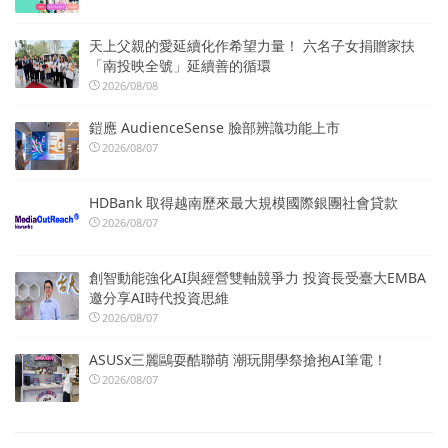
天上父親的愛延續化作希望力量！ 六名子女捐贈家扶
「南投映全號」延續善的循環
2026/08/08
鎧應 AudienceSense 臉部辨識功能上市
2026/08/07
HDBank 取得越南歷來最大規模國際銀團社會貸款
2026/08/07
創智動能強化AI與經營雙軸競爭力 投資長受臺大EMBA
邀分享AI時代投資思維
2026/08/07
ASUSx三麗鷗耍酷聯萌 潮玩開學祭搶抱AI筆電！
2026/08/07