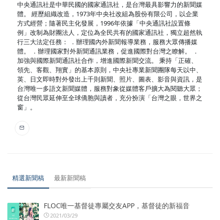
中央通訊社是中華民國的國家通訊社，是台灣最具影響力的新聞媒
體。 經歷組織改造，1973年中央社改組為股份有限公司，以企業
方式經營；隨著民主化發展，1996年依據「中央通訊社設置條
例」改制為財團法人，定位為全民共有的國家通訊社，獨立超然執
行三大法定任務： ．辦理國內外新聞報導業務，服務大眾傳播媒
體。 ．辦理國家對外新聞通訊業務，促進國際對台灣之瞭解。 ．
加強與國際新聞通訊社合作，增進國際新聞交流。 秉持「正確、
領先、客觀、翔實」的基本原則，中央社專業新聞團隊每天以中、
英、日文即時對外發出上千則新聞、照片、圖表、影音與資訊，是
台灣唯一多語文新聞媒體，服務對象從媒體客戶擴大為閱聽大眾；
從台灣民眾延伸至全球僑胞與讀者，充分扮演「台灣之眼，世界之
窗」。
精選新聞稿
最新新聞稿
FLOC唯一基督徒專屬交友APP，基督徒的新福音
2021/03/29