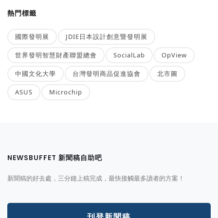
熱門標籤
國際發明展
JDIE日本設計創意暨發明展
世界發明智慧財產聯盟總會
SocialLab
OpView
中國文化大學
台灣發明商品促進協會
北市圖
ASUS
Microchip
NEWSBUFFET 新聞稿自助吧
新聞稿的好去處，三分鐘上稿完成，最快接觸最多讀者的方案！
刊登新聞稿