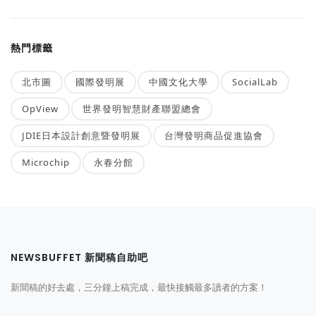
熱門標籤
北市圖
國際發明展
中國文化大學
SocialLab
OpView
世界發明智慧財產聯盟總會
JDIE日本設計創意暨發明展
台灣發明商品促進協會
Microchip
永春分館
NEWSBUFFET 新聞稿自助吧
新聞稿的好去處，三分鐘上稿完成，最快接觸最多讀者的方案！