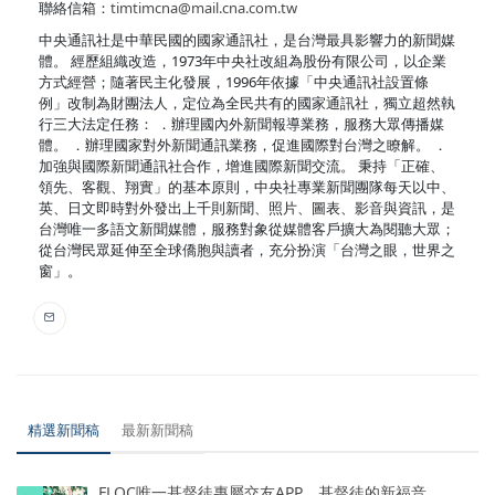
聯絡信箱：
timtimcna@mail.cna.com.tw
中央通訊社是中華民國的國家通訊社，是台灣最具影響力的新聞媒
體。 經歷組織改造，1973年中央社改組為股份有限公司，以企業
方式經營；隨著民主化發展，1996年依據「中央通訊社設置條
例」改制為財團法人，定位為全民共有的國家通訊社，獨立超然執
行三大法定任務： ．辦理國內外新聞報導業務，服務大眾傳播媒
體。 ．辦理國家對外新聞通訊業務，促進國際對台灣之瞭解。 ．
加強與國際新聞通訊社合作，增進國際新聞交流。 秉持「正確、
領先、客觀、翔實」的基本原則，中央社專業新聞團隊每天以中、
英、日文即時對外發出上千則新聞、照片、圖表、影音與資訊，是
台灣唯一多語文新聞媒體，服務對象從媒體客戶擴大為閱聽大眾；
從台灣民眾延伸至全球僑胞與讀者，充分扮演「台灣之眼，世界之
窗」。
精選新聞稿
最新新聞稿
FLOC唯一基督徒專屬交友APP，基督徒的新福音