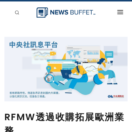
回到首頁
新聞稿分類
登入
刊登
RFMW透過收購拓展歐洲業
務