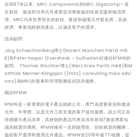
自1997年以來，MRC Components和MRC Gigacomp一直
在射頻、微波和功率元件產業提供專家級的技術支援和物流管
理。MRC代表世界領先的射頻、微波和磁電元件製造商，高效、
經濟、專業地經銷其產品，以滿足客戶的需求。
諮詢顧問
Jörg Schwichtenberg博士(Honert München PartG mb
B)和Peter Harper (Eversheds – Sutherland)擔任RFMW的
顧問。 Thomas Wächter博士(Werz Kreis PartG mbB)和M
atthias Mennel-Klingspor ({mnz} consulting m&a advi
sory)為MRC的股東和管理階層提供諮詢服務。
關於RFMW
RFMW是一家專業的電子產品經銷公司，專門為需要射頻和微波
元件、半導體，以及元件工程支援的客戶提供服務。該公司正在
持續擴大產品清單，其經銷的產品均來自具有射頻/微波專業知
識的精選供應商。RFMW擁有一支經驗豐富、技術精湛的團隊，
協助客戶選擇和應用元件產品。RFMW於2018年被TTI收購，從