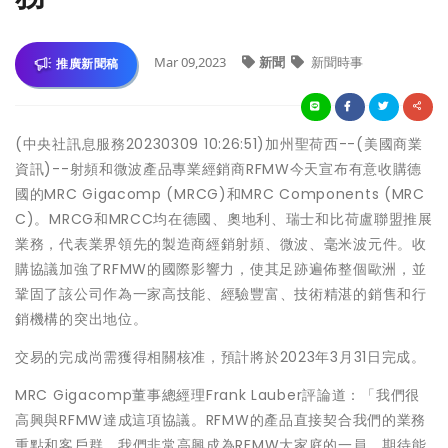
Mar 09,2023
新聞
新聞時事
推廣新聞稿
(中央社訊息服務20230309 10:26:51)加州聖荷西--(美國商業
資訊)--射頻和微波產品專業經銷商RFMW今天宣布有意收購德
國的MRC Gigacomp (MRCG)和MRC Components (MRC
C)。MRCG和MRCC均在德國、奧地利、瑞士和比荷盧聯盟推展
業務，代表業界領先的製造商經銷射頻、微波、毫米波元件。收
購協議加強了RFMW的國際影響力，使其足跡遍佈整個歐洲，並
鞏固了該公司作為一家高技能、經驗豐富、技術精湛的銷售和行
銷機構的突出地位。
交易的完成尚需獲得相關核准，預計將於2023年3月31日完成。
MRC Gigacomp董事總經理Frank Lauber評論道：「我們很
高興與RFMW達成這項協議。RFMW的產品直接契合我們的業務
重點和客戶群。我們非常高興成為RFMW大家庭的一員，期待能