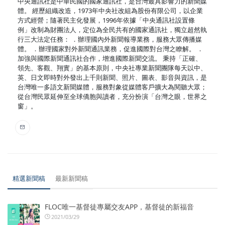
中央通訊社是中華民國的國家通訊社，是台灣最具影響力的新聞媒
體。 經歷組織改造，1973年中央社改組為股份有限公司，以企業
方式經營；隨著民主化發展，1996年依據「中央通訊社設置條
例」改制為財團法人，定位為全民共有的國家通訊社，獨立超然執
行三大法定任務： ．辦理國內外新聞報導業務，服務大眾傳播媒
體。 ．辦理國家對外新聞通訊業務，促進國際對台灣之瞭解。 ．
加強與國際新聞通訊社合作，增進國際新聞交流。 秉持「正確、
領先、客觀、翔實」的基本原則，中央社專業新聞團隊每天以中、
英、日文即時對外發出上千則新聞、照片、圖表、影音與資訊，是
台灣唯一多語文新聞媒體，服務對象從媒體客戶擴大為閱聽大眾；
從台灣民眾延伸至全球僑胞與讀者，充分扮演「台灣之眼，世界之
窗」。
精選新聞稿
最新新聞稿
FLOC唯一基督徒專屬交友APP，基督徒的新福音
2021/03/29