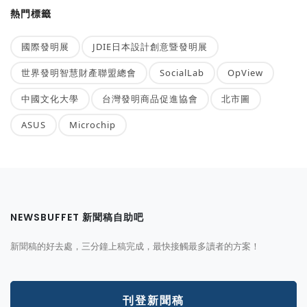
熱門標籤
國際發明展
JDIE日本設計創意暨發明展
世界發明智慧財產聯盟總會
SocialLab
OpView
中國文化大學
台灣發明商品促進協會
北市圖
ASUS
Microchip
NEWSBUFFET 新聞稿自助吧
新聞稿的好去處，三分鐘上稿完成，最快接觸最多讀者的方案！
刊登新聞稿