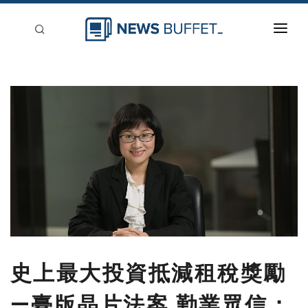
回到首頁
新聞稿分類
登入
刊登
史上最大投資抵減租稅獎勵
—臺版晶片法案 勤業眾信：