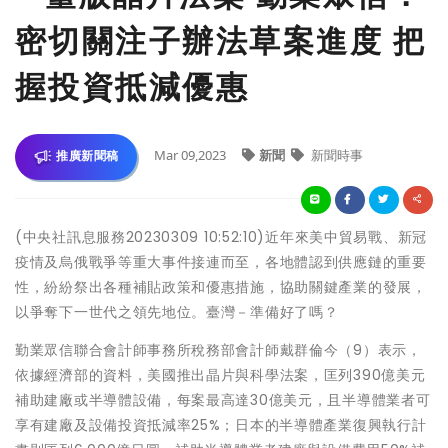
密切關注子辦法草案進度 把
握投資抵減優惠
Mar 09,2023
新聞
新聞時事
推廣新聞稿
(中央社訊息服務20230309 10:52:10)近年來美中貿易戰、新冠
疫情及烏俄戰爭等重大事件接連而至，各地體認到供應鏈的重要
性，紛紛祭出各種補貼政策和優惠措施，協助關鍵產業的發展，
以爭奪下一世代之領先地位。臺灣－準備好了嗎？
勤業眾信聯合會計師事務所稅務部會計師戴群倫今（9）表示，
依據經濟部的資料，美國推出晶片與科學法案，匡列390億美元
補助建廠或半導體設備，每案最高達30億美元，且半導體業者可
享有建廠及設備投資抵減率25%；日本的半導體產業復興執行計