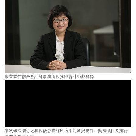
勤業眾信聯合會計師事務所稅務部會計師戴群倫
本次修法增訂之租稅優惠措施所適用對象與要件、獎勵項目及施行