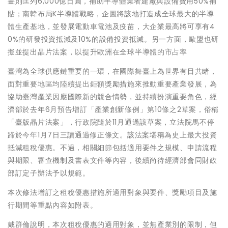
畫則匡列6,000億日圓，補助半導體業者建廠與設備費用50%補
貼；南韓布局K半導體戰略，企圖將該地打造成全球最大的半導
體生產基地，並發展電動車電池及疫苗，大企業最高將可享有4
0%的研發投資抵減及10%的設備投資抵減。另一方面，歐盟也研
擬並提出晶片法案，以提升歐洲在全球半導體的市占率
臺灣為全球供應鏈重要的一環，在國際舞臺上為世界有目共睹，
面對重要地區均陸續提出鉅額獎勵措施來推動重要產業發展，為
協助臺灣產業因應國際新的競合情勢，並持續扮演重要角色，經
濟部於去年6月預告增訂「產業創新條例」第10條之2草案，俗稱
「臺版晶片法案」，行政院隨於11月通過該草案，立法院馬不停
蹄於今年1月7日三讀通過修正條文。該法案堪稱為史上最大投資
抵減租稅優惠。不過，相關細節包括適用要件之規模、申請流程
與期限、審查機制及書表文件等內容，後續尚待經濟部會同財政
部訂定子辦法予以規範。
本次修法增訂之租稅優惠措施所適用對象與要件、獎勵項目及施
行期間等重點內容如附表。
戴群倫說明，本次租稅優惠的適用對象，並無產業別的限制，但