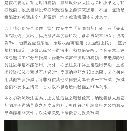
是依法規定計算之應納稅額，減除境外及大陸地區所繳納之可扣
抵稅額，以及相關投資抵減稅額後之餘額來認定。不過，無論是
實際繳納稅額或全年所得額，均以稅務機關核定數為準。
若申請公司符合條件，當年度發生之「前瞻創新研發」及「先進
製程設備」支出，得抵減當年度營所稅，前者抵減率25%；後者
為5%，但購置金額須達一定規模始可適用（無金額上限），至於
規模的認定，亦會規範於子辦法中。戴群倫提醒，企業留意上述
優惠無法主張分年抵減，僅能抵減當年度應納稅額，未抵減餘額
於往後年度不能使用。此外，亦應注意不得重複適用獎勵，且各
項投資抵減金額以不超過當年度應納稅額之30%為限，若合併使
用其他投資抵減，除非有依其他法律規定為最後一年抵減且抵減
金額不受限之情況，否則以不超過應納稅額之50%為限。
本次加碼減稅法案為史上力道最強之租稅優惠，納稅義務人應密
切關注子辦法草案之進度及內容，可能符合申請資格之公司應及
早準備相關文件，以免錯失史上最優惠之投資抵減！