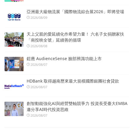
亞洲最大級物流展「國際物流綜合展2026」即將登場
2026/08/09
天上父親的愛延續化作希望力量！ 六名子女捐贈家扶
「南投映全號」延續善的循環
2026/08/08
鎧應 AudienceSense 臉部辨識功能上市
2026/08/07
HDBank 取得越南歷來最大規模國際銀團社會貸款
2026/08/07
創智動能強化AI與經營雙軸競爭力 投資長受臺大EMBA
邀分享AI時代投資思維
2026/08/07