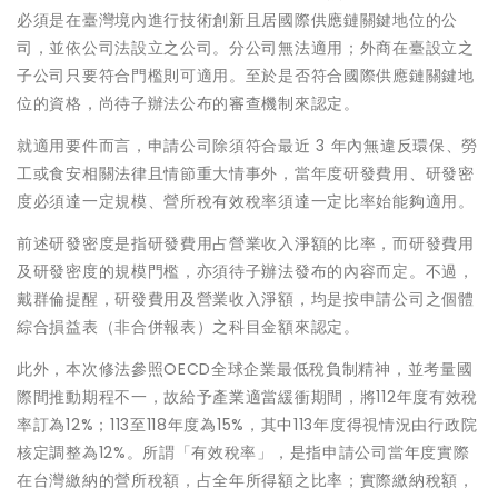
必須是在臺灣境內進行技術創新且居國際供應鏈關鍵地位的公
司，並依公司法設立之公司。分公司無法適用；外商在臺設立之
子公司只要符合門檻則可適用。至於是否符合國際供應鏈關鍵地
位的資格，尚待子辦法公布的審查機制來認定。
就適用要件而言，申請公司除須符合最近 3 年內無違反環保、勞
工或食安相關法律且情節重大情事外，當年度研發費用、研發密
度必須達一定規模、營所稅有效稅率須達一定比率始能夠適用。
前述研發密度是指研發費用占營業收入淨額的比率，而研發費用
及研發密度的規模門檻，亦須待子辦法發布的內容而定。不過，
戴群倫提醒，研發費用及營業收入淨額，均是按申請公司之個體
綜合損益表（非合併報表）之科目金額來認定。
此外，本次修法參照OECD全球企業最低稅負制精神，並考量國
際間推動期程不一，故給予產業適當緩衝期間，將112年度有效稅
率訂為12%；113至118年度為15%，其中113年度得視情況由行政院
核定調整為12%。所謂「有效稅率」，是指申請公司當年度實際
在台灣繳納的營所稅額，占全年所得額之比率；實際繳納稅額，