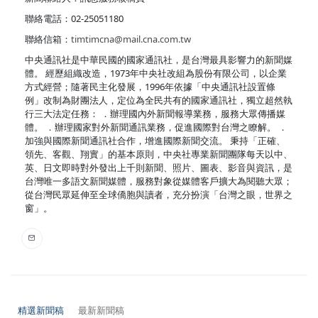
聯絡電話：02-25051180
聯絡信箱：
timtimcna@mail.cna.com.tw
中央通訊社是中華民國的國家通訊社，是台灣最具影響力的新聞媒
體。 經歷組織改造，1973年中央社改組為股份有限公司，以企業
方式經營；隨著民主化發展，1996年依據「中央通訊社設置條
例」改制為財團法人，定位為全民共有的國家通訊社，獨立超然執
行三大法定任務： ．辦理國內外新聞報導業務，服務大眾傳播媒
體。 ．辦理國家對外新聞通訊業務，促進國際對台灣之瞭解。 ．
加強與國際新聞通訊社合作，增進國際新聞交流。 秉持「正確、
領先、客觀、翔實」的基本原則，中央社專業新聞團隊每天以中、
英、日文即時對外發出上千則新聞、照片、圖表、影音與資訊，是
台灣唯一多語文新聞媒體，服務對象從媒體客戶擴大為閱聽大眾；
從台灣民眾延伸至全球僑胞與讀者，充分扮演「台灣之眼，世界之
窗」。
精選新聞稿
最新新聞稿