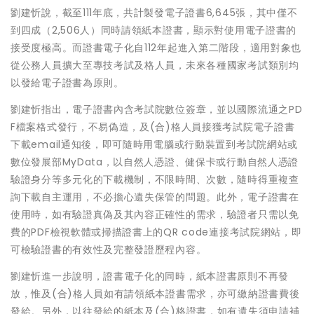
劉建忻說，截至111年底，共計製發電子證書6,645張，其中僅不
到四成（2,506人）同時請領紙本證書，顯示對使用電子證書的
接受度極高。而證書電子化自112年起進入第二階段，適用對象也
從公務人員擴大至專技考試及格人員，未來各種國家考試類別均
以發給電子證書為原則。
劉建忻指出，電子證書內含考試院數位簽章，並以國際流通之PD
F檔案格式發行，不易偽造，及(合)格人員接獲考試院電子證書
下載email通知後，即可隨時用電腦或行動裝置到考試院網站或
數位發展部MyData，以自然人憑證、健保卡或行動自然人憑證
驗證身分等多元化的下載機制，不限時間、次數，隨時得重複查
詢下載自主運用，不必擔心遺失保管的問題。此外，電子證書在
使用時，如有驗證真偽及其內容正確性的需求，驗證者只需以免
費的PDF檢視軟體或掃描證書上的QR code連接考試院網站，即
可檢驗證書的有效性及完整發證歷程內容。
劉建忻進一步說明，證書電子化的同時，紙本證書原則不再發
放，惟及(合)格人員如有請領紙本證書需求，亦可繳納證書費後
發給。另外，以往發給的紙本及(合)格證書，如有遺失須申請補