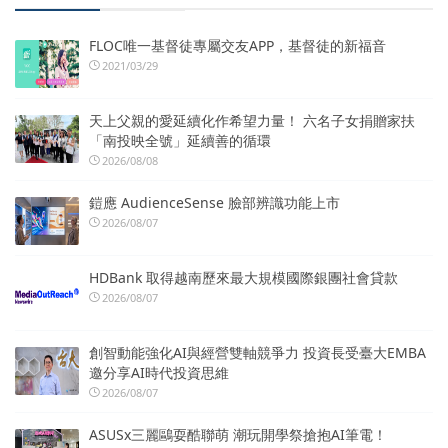
FLOC唯一基督徒專屬交友APP，基督徒的新福音
2021/03/29
天上父親的愛延續化作希望力量！ 六名子女捐贈家扶
「南投映全號」延續善的循環
2026/08/08
鎧應 AudienceSense 臉部辨識功能上市
2026/08/07
HDBank 取得越南歷來最大規模國際銀團社會貸款
2026/08/07
創智動能強化AI與經營雙軸競爭力 投資長受臺大EMBA
邀分享AI時代投資思維
2026/08/07
ASUSx三麗鷗耍酷聯萌 潮玩開學祭搶抱AI筆電！