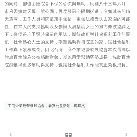
的同時，卻也面臨院舍不保的恐慌與無助，民國八十三年六月，
市府因擴建天母一號公園，再度發函令限期拆遷，突如其來的晴
天霹靂，工作人員和院童束手無措，更無法接受失去家園的可能
性。在眾人的支持協助以及創辦人湯樂誦女士的努力奔波協調之
下，僅獲得准予暫時保留的承諾，期待政府對社會福利工作的關
懷、社會熱心人士的支持，期望協助捍衛院童的家，讓社會福利
工作真正紮根成長。因此台灣工商企業經營發展協會本次選擇以
體恵育幼院為公益捐助對象，期以用愛幫助弱勢成長，協助育幼
院能獲得更多幫助與支持，也讓社會福利工作能真正紮根成長。
工商企業經營發展協會，春宴公益活動，郭煜杰