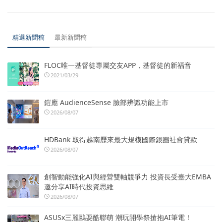
精選新聞稿
最新新聞稿
FLOC唯一基督徒專屬交友APP，基督徒的新福音
2021/03/29
鎧應 AudienceSense 臉部辨識功能上市
2026/08/07
HDBank 取得越南歷來最大規模國際銀團社會貸款
2026/08/07
創智動能強化AI與經營雙軸競爭力 投資長受臺大EMBA
邀分享AI時代投資思維
2026/08/07
ASUSx三麗鷗耍酷聯萌 潮玩開學祭搶抱AI筆電！