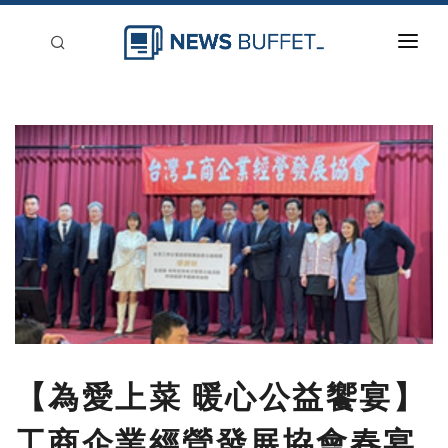
回到首頁
新聞稿分類
登入
刊登
【為愛上菜 暖心公益饗宴】
工商企業經營發展協會春宴