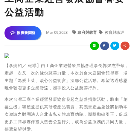
公益活動
Mar 09,2023
政府與教育
教育與職涯
推廣新聞稿
【李婉如／ 報導】由工商企業經營發展協會理事長郭煜杰帶領，
牽起一次又一次的緣份慈善力量，本次於台大庭園會館舉辦一場
主題「為愛上菜、暖心公益饗宴」溫馨公益活動。希望透過感恩
晚會號召更多企業賢達，攜手投入公益慈善行列。
本次台灣工商企業經營發展協會發起之慈善捐贈活動，將由「創
鑫生機」響應並提供其研發產品義賣，其義賣產品盈餘將捐助本
次邀請之財團法人台北市私立體恵育幼院，期盼拋磚引玉，促成
更多工商界夥伴投入慈善公益行列，成為公益服務的共同力量，
傳遞希望與愛。