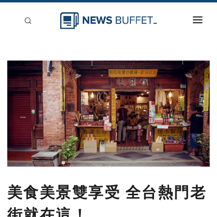
回到首頁
新聞稿分類
登入
刊登
美食美景雙享受 全台熱門老
街就在這！