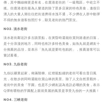
傳，其中麵線糊更是有名，在鹿港老街的「一級戰區」中屹立不
搖。但鹿港老街最為人樂道的除了眾多店家的特色美食，逢假日
湧入的大量人潮往往把街道擠得水洩不通，不少擠在人群中動彈
不得的無奈遊客拍照打卡，顯見老街的熱門景況。
NO2. 淡水老街
淡水老街鄰近許多古蹟景點，在黃昏時還能欣賞到港邊的日落，
是十分浪漫的地方，同時也有許多特色美食，如魚丸就是網友十
分推薦的品項，並表示「魚丸就是要吃包餡的」，推薦遊客可以
嘗試看看。
NO3. 九份老街
九份以礦業起家，佈滿階梯、紅燈籠點綴的老街可看出昔日風
光，在散步的同時還能欣賞山林的美景。除了人文自然景觀外，
老街中的美食「芋圓」也是不少網友認為造訪必嚐的美食，表示
Q彈有嚼勁的芋圓配上眼前美麗的風景是享受九份的一大推薦！
NO4. 三峽老街