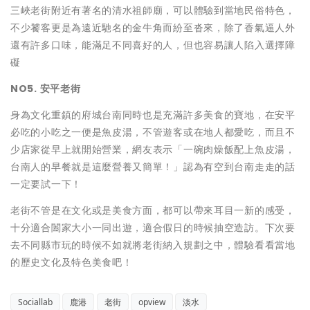
三峽老街附近有著名的清水祖師廟，可以體驗到當地民俗特色，
不少饕客更是為遠近馳名的金牛角而紛至沓來，除了香氣逼人外
還有許多口味，能滿足不同喜好的人，但也容易讓人陷入選擇障
礙
NO5. 安平老街
身為文化重鎮的府城台南同時也是充滿許多美食的寶地，在安平
必吃的小吃之一便是魚皮湯，不管遊客或在地人都愛吃，而且不
少店家從早上就開始營業，網友表示「一碗肉燥飯配上魚皮湯，
台南人的早餐就是這麼營養又簡單！」認為有空到台南走走的話
一定要試一下！
老街不管是在文化或是美食方面，都可以帶來耳目一新的感受，
十分適合闔家大小一同出遊，適合假日的時候抽空造訪。下次要
去不同縣市玩的時候不如就將老街納入規劃之中，體驗看看當地
的歷史文化及特色美食吧！
Sociallab
鹿港
老街
opview
淡水