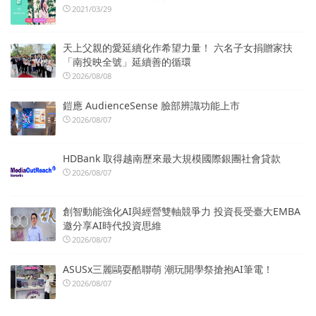
2021/03/29
天上父親的愛延續化作希望力量！ 六名子女捐贈家扶
「南投映全號」延續善的循環
2026/08/08
鎧應 AudienceSense 臉部辨識功能上市
2026/08/07
HDBank 取得越南歷來最大規模國際銀團社會貸款
2026/08/07
創智動能強化AI與經營雙軸競爭力 投資長受臺大EMBA
邀分享AI時代投資思維
2026/08/07
ASUSx三麗鷗耍酷聯萌 潮玩開學祭搶抱AI筆電！
2026/08/07