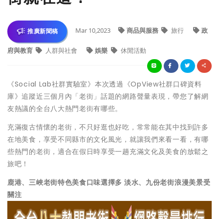
Mar 10,2023
商品與服務
旅行
政
推廣新聞稿
府與教育
人群與社會
娛樂
休閒活動
《Social Lab社群實驗室》本次透過《OpView社群口碑資料
庫》追蹤近三個月內「老街」話題的網路聲量表現，帶您了解網
友熱議的全台八大熱門老街有哪些。
充滿復古情懷的老街，不只好逛也好吃，常常能在其中找到許多
在地美食，享受不同縣市的文化風光，就讓我們來看一看，有哪
些熱門的老街，適合在假日時享受一趟充滿文化及美食的放鬆之
旅吧！
鹿港、三峽老街特色美食口味選擇多 淡水、九份老街浪漫美景受
關注