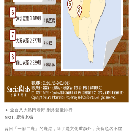
▲ 全台八大熱門老街 網路聲量排行
NO1. 鹿港老街
昔日「一府二鹿」的鹿港，除了是文化重鎮外，美食也名不虛