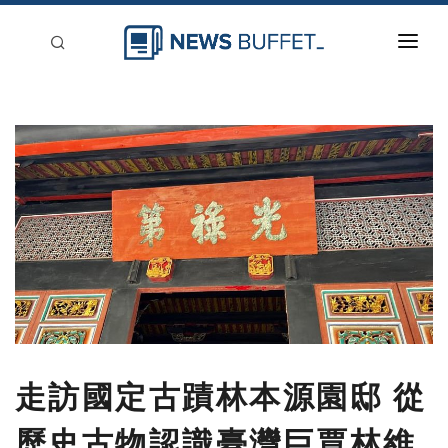
回到首頁
新聞稿分類
登入
刊登
走訪國定古蹟林本源園邸 從
歷史古物認識臺灣巨賈林維