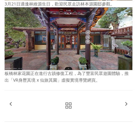
3月21日適逢林維源生日，歡迎民眾走訪林本源園邸參觀。
板橋林家花園正在進行古蹟修復工程，為了豐富民眾遊園體驗，推
出「VR身歷其境 x 仙旅其園」虛擬實境導覽網頁。