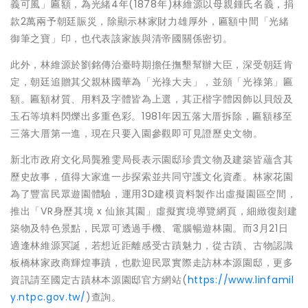
義可風」匾額，為光緒4年(1878年)林維源以母親鍾氏名義，捐
款2萬兩予朝廷賑災，除顯示林家財力雄厚外，匾額中間「光緒
御筆之寶」印，也代表該家族與清帝國關係密切。
此外，林維源於劉銘傳治臺時期擔任撫墾幫辦大臣，深受朝廷肯
定，朝廷追贈其父親林國華為「光祿大夫」，並頒「光祿第」匾
額。匾額材質、用料及字體皆為上選，其正楷字體因飾以貝殼及
玉石等填料閃爍出多重色彩。1981年因五落大厝拆除，匾額移至
三落大厝第一進，現在只要入園參觀即可見證歷史文物。
新北市政府文化局龔雅雯局長表示園邸珍貴文物及建築皆蘊含其
歷史故事，值得大家進一步探索並共同守護文化資產。林家花園
為了豐富民眾遊園體驗，運用3D建模資料製作出虛擬園區空間，
推出「VR身歷其境 x 仙旅其園」虛擬實境導覽網頁，細緻復刻建
築物及特色景點，民眾可透過手機、電腦暢遊林園。而3月21日
適逢林維源冥誕，若想近距離感受古蹟魅力，從古蹟、古物認識
板橋林家政商輝煌事蹟，也歡迎民眾實際走訪林本源園邸，更多
資訊請至國定古蹟林本源園邸官方網站(
https://www.linfamil
y.ntpc.gov.tw/
)查詢。