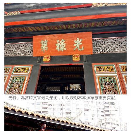
「光祿」為當時文官最高榮銜，用以表彰林本源家族重要貢獻。