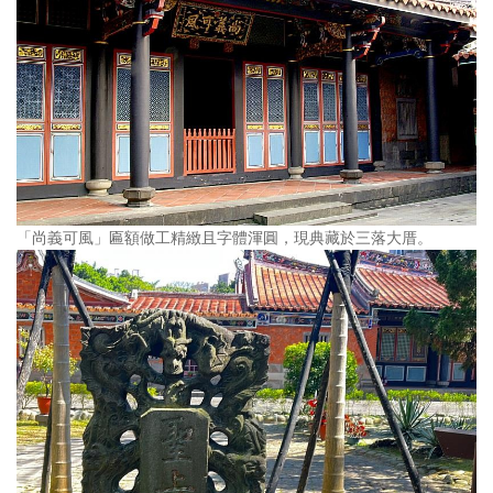
「尚義可風」匾額做工精緻且字體渾圓，現典藏於三落大厝。