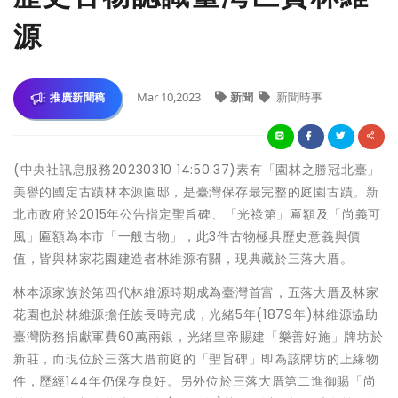
源
Mar 10,2023
新聞
新聞時事
推廣新聞稿
(中央社訊息服務20230310 14:50:37)素有「園林之勝冠北臺」
美譽的國定古蹟林本源園邸，是臺灣保存最完整的庭園古蹟。新
北市政府於2015年公告指定聖旨碑、「光祿第」匾額及「尚義可
風」匾額為本市「一般古物」，此3件古物極具歷史意義與價
值，皆與林家花園建造者林維源有關，現典藏於三落大厝。
林本源家族於第四代林維源時期成為臺灣首富，五落大厝及林家
花園也於林維源擔任族長時完成，光緒5年(1879年)林維源協助
臺灣防務捐獻軍費60萬兩銀，光緒皇帝賜建「樂善好施」牌坊於
新莊，而現位於三落大厝前庭的「聖旨碑」即為該牌坊的上緣物
件，歷經144年仍保存良好。另外位於三落大厝第二進御賜「尚