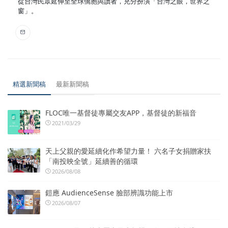
從台灣民眾延伸至全球僑胞與讀者，充分扮演「台灣之眼，世界之
窗」。
精選新聞稿
最新新聞稿
FLOC唯一基督徒專屬交友APP，基督徒的新福音
2021/03/29
天上父親的愛延續化作希望力量！ 六名子女捐贈家扶
「南投映全號」延續善的循環
2026/08/08
鎧應 AudienceSense 臉部辨識功能上市
2026/08/07