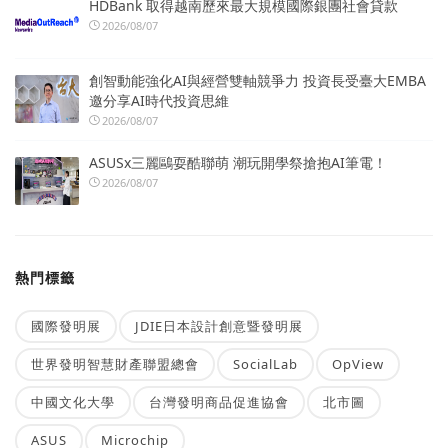
HDBank 取得越南歷來最大規模國際銀團社會貸款
2026/08/07
創智動能強化AI與經營雙軸競爭力 投資長受臺大EMBA
邀分享AI時代投資思維
2026/08/07
ASUSx三麗鷗耍酷聯萌 潮玩開學祭搶抱AI筆電！
2026/08/07
熱門標籤
國際發明展
JDIE日本設計創意暨發明展
世界發明智慧財產聯盟總會
SocialLab
OpView
中國文化大學
台灣發明商品促進協會
北市圖
ASUS
Microchip