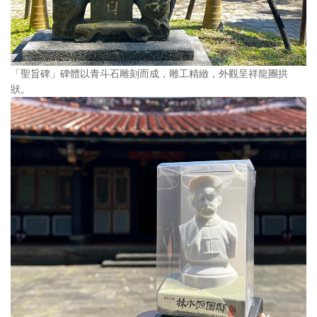
「聖旨碑」碑體以青斗石雕刻而成，雕工精緻，外觀呈祥龍團拱
狀。