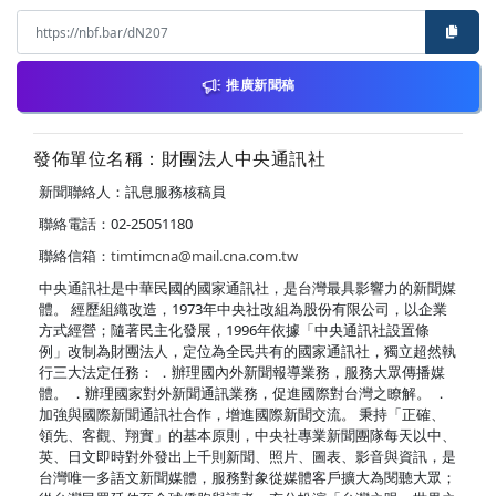
推廣新聞稿
發佈單位名稱：財團法人中央通訊社
新聞聯絡人：訊息服務核稿員
聯絡電話：02-25051180
聯絡信箱：
timtimcna@mail.cna.com.tw
中央通訊社是中華民國的國家通訊社，是台灣最具影響力的新聞媒
體。 經歷組織改造，1973年中央社改組為股份有限公司，以企業
方式經營；隨著民主化發展，1996年依據「中央通訊社設置條
例」改制為財團法人，定位為全民共有的國家通訊社，獨立超然執
行三大法定任務： ．辦理國內外新聞報導業務，服務大眾傳播媒
體。 ．辦理國家對外新聞通訊業務，促進國際對台灣之瞭解。 ．
加強與國際新聞通訊社合作，增進國際新聞交流。 秉持「正確、
領先、客觀、翔實」的基本原則，中央社專業新聞團隊每天以中、
英、日文即時對外發出上千則新聞、照片、圖表、影音與資訊，是
台灣唯一多語文新聞媒體，服務對象從媒體客戶擴大為閱聽大眾；