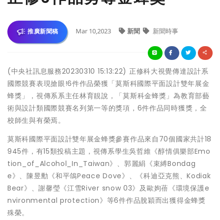
Mar 10,2023
新聞
新聞時事
推廣新聞稿
(中央社訊息服務20230310 15:13:22) 正修科大視覺傳達設計系
國際競賽表現搶眼!6件作品榮獲「莫斯科國際平面設計雙年展金
蜂獎」，視傳系系主任林育靚說，「莫斯科金蜂獎」為教育部藝
術與設計類國際競賽名列第一等的獎項，6件作品同時獲獎，全
校師生與有榮焉。
莫斯科國際平面設計雙年展金蜂獎參賽作品來自70個國家共計18
945件，有15類投稿主題，視傳系學生吳哲維《醇情俱樂部Emo
tion_of_Alcohol_In_Taiwan》、郭麗絹《束縛Bondag
e》、陳昱勳《和平鴿Peace Dove》、《科迪亞克熊、Kodiak
Bear》、謝馨瑩《江雪River snow 03》及歐姁蓓《環境保護e
nvironmental protection》等6件作品脫穎而出獲得金蜂獎
殊榮。