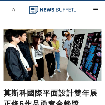
回到首頁
新聞稿分類
登入
刊登
莫斯科國際平面設計雙年展
正修6作品勇奪金蜂獎