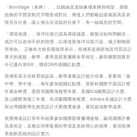
「Bondage（束縛）」，以鐵絲及直線象徵束縛與框架，膨脹
扭曲的字體及制式字體形成對比，傳達人們都戴起虛偽面具及表
情充斥社會，讓人無法在這樣的社會下，有一絲喘息的空間。
「環境保護」，海洋垃圾已成為環保議題，雖無法短時間解決，
或許可以改掉不好的習慣，以便改善海洋垃圾污染，減少動物因
而喪命。 正修科大校長龔瑞璋表示，視傳系是南部地區培育設計
專才的搖籃，教學、產學及競賽屢獲各界肯定，參與國際競賽至
今已邁向第6年，獲得26件德國紅點獎。
視傳系系主任林育靚認為，教學著重設計能力培養，更重視「做
中學、學中做」，每年參加德國紅點獎、莫斯科國際平面設計雙
年展金蜂獎、墨西哥國際海報雙年展、美國IDA國際設計大獎、
富山國際海報三年展、烏克蘭國際海報獎、Adobe卓越設計大獎
與台灣國際學生創意設計大賽獲獎連連，展現超強教學成果。
視覺傳達設計系年年組隊參加國際競賽屢傳捷報，贏得國際評審
高度肯定，反應出同學紮實的學習及老師用心的指導，展現視傳
系創新思維的設計實力。