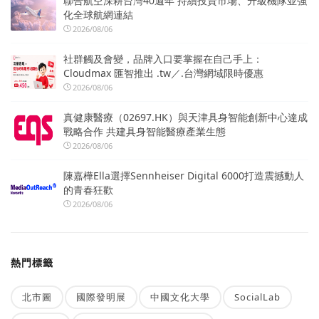
聯合航空深耕台灣40週年 持續投資市場、升級機隊並強
化全球航網連結
2026/08/06
社群觸及會變，品牌入口要掌握在自己手上：
Cloudmax 匯智推出 .tw／.台灣網域限時優惠
2026/08/06
真健康醫療（02697.HK）與天津具身智能創新中心達成
戰略合作 共建具身智能醫療產業生態
2026/08/06
陳嘉樺Ella選擇Sennheiser Digital 6000打造震撼動人
的青春狂歡
2026/08/06
熱門標籤
北市圖
國際發明展
中國文化大學
SocialLab