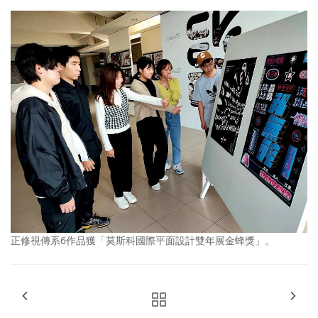
正修視傳系6作品獲「莫斯科國際平面設計雙年展金蜂獎」。