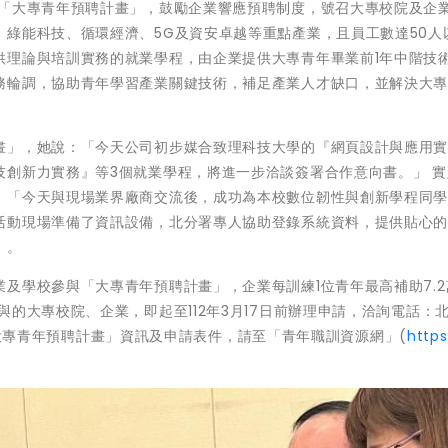
動「大專青年預聘計畫」，鼓勵企業響應預聘制度，號召大專校院及企
綠能科技、循環經濟、5G及資安卓越等重點產業，且員工數達50人
供理論與培訓實務的就業學程，由企業提供大專青年畢業前1年中階技
務輪調，協助青年學習產業關鍵技術，補足產業人才缺口，並解決大
畫」，她說：「今天公司初步媒合致理科技大學的『網頁設計與應用
技創新力實務』等3個就業學程，將進一步洽談簽署合作意向書。」 實
：「今天與現場業界廠商交流後，成功為本校數位韌性與創新學程同
活動現場準備了資訊設備，北分署專人協助登錄系統資料，提供貼心
」。
及學校參與「大專青年預聘計畫」，企業每訓練1位青年最高補助7.2
的大專校院、企業，即起至112年3月17日前辦理申請，洽詢電話：
更多「大專青年預聘計畫」資訊及申請表件，請至「青年職訓資源網」(
https