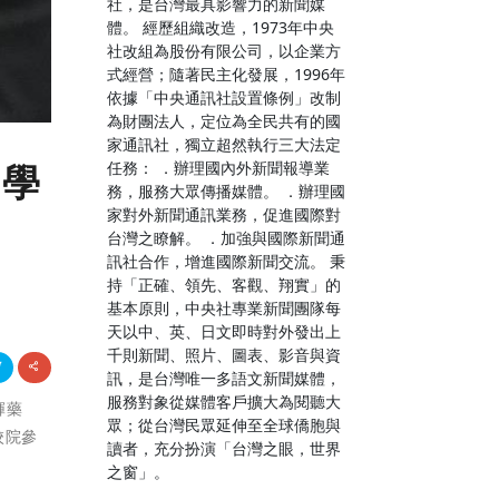
社，是台灣最具影響力的新聞媒
體。 經歷組織改造，1973年中央
社改組為股份有限公司，以企業方
式經營；隨著民主化發展，1996年
依據「中央通訊社設置條例」改制
為財團法人，定位為全民共有的國
家通訊社，獨立超然執行三大法定
任務： ．辦理國內外新聞報導業
成學
務，服務大眾傳播媒體。 ．辦理國
家對外新聞通訊業務，促進國際對
台灣之瞭解。 ．加強與國際新聞通
訊社合作，增進國際新聞交流。 秉
持「正確、領先、客觀、翔實」的
基本原則，中央社專業新聞團隊每
天以中、英、日文即時對外發出上
千則新聞、照片、圖表、影音與資
訊，是台灣唯一多語文新聞媒體，
服務對象從媒體客戶擴大為閱聽大
輝藥
眾；從台灣民眾延伸至全球僑胞與
校院參
讀者，充分扮演「台灣之眼，世界
之窗」。