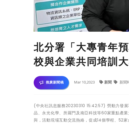
北分署「大專青年預
校與企業共同培訓大
Mar 10,2023
新聞
新聞
推廣新聞稿
(中央社訊息服務20230310 15:42:57) 
品、永光化學、所羅門及南亞科技等60家重點產業
與，活動現場互動交流熱絡，促成14個學程、52