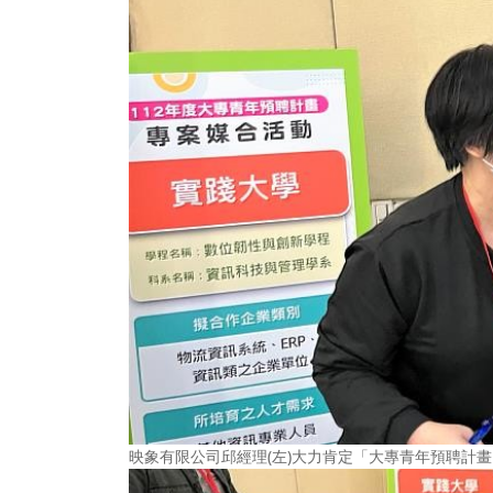
映象有限公司邱經理(左)大力肯定「大專青年預聘計畫