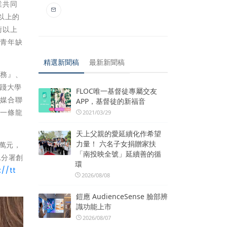
業共同
以上的
術以上
專青年缺
精選新聞稿
最新新聞稿
實務』、
踐大學
FLOC唯一基督徒專屬交友
學媒合聯
APP，基督徒的新福音
的一條龍
2021/03/29
天上父親的愛延續化作希望
力量！ 六名子女捐贈家扶
萬元，
「南投映全號」延續善的循
北分署創
環
://tt
2026/08/08
鎧應 AudienceSense 臉部辨
識功能上市
2026/08/07