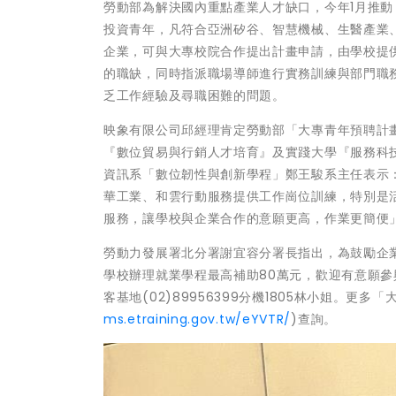
勞動部為解決國內重點產業人才缺口，今年1月推
投資青年，凡符合亞洲矽谷、智慧機械、生醫產業、
企業，可與大專校院合作提出計畫申請，由學校提
的職缺，同時指派職場導師進行實務訓練與部門職
乏工作經驗及尋職困難的問題。
映象有限公司邱經理肯定勞動部「大專青年預聘計
『數位貿易與行銷人才培育』及實踐大學『服務科
資訊系「數位韌性與創新學程」鄭王駿系主任表示
華工業、和雲行動服務提供工作崗位訓練，特別是
服務，讓學校與企業合作的意願更高，作業更簡便
勞動力發展署北分署謝宜容分署長指出，為鼓勵企業
學校辦理就業學程最高補助80萬元，歡迎有意願參與
客基地(02)89956399分機1805林小姐。
ms.etraining.gov.tw/eYVTR/
)查詢。