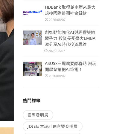
HDBank 取得越南歷來最大
規模國際銀團社會貸款
2026/08/07
創智動能強化AI與經營雙軸
競爭力 投資長受臺大EMBA
邀分享AI時代投資思維
2026/08/07
ASUSx三麗鷗耍酷聯萌 潮玩
開學祭搶抱AI筆電！
2026/08/07
熱門標籤
國際發明展
JDIE日本設計創意暨發明展