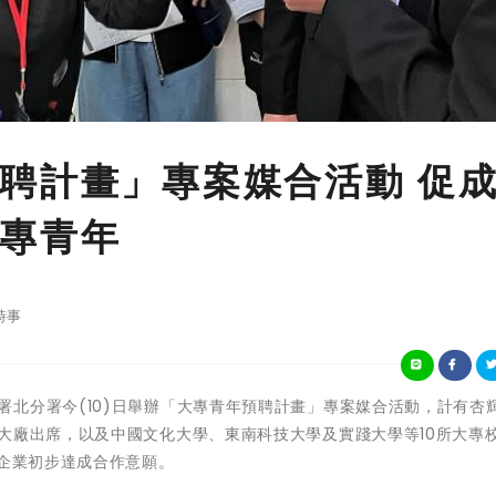
聘計畫」專案媒合活動 促
專青年
時事
勞動力發展署北分署今(10)日舉辦「大專青年預聘計畫」專案媒合活動，計有杏
大廠出席，以及中國文化大學、東南科技大學及實踐大學等10所大專
家企業初步達成合作意願。