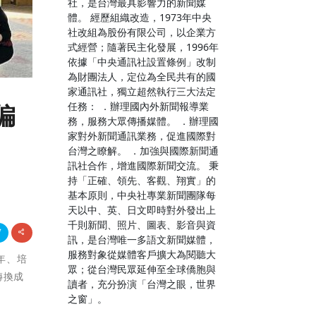
社，是台灣最具影響力的新聞媒
體。 經歷組織改造，1973年中央
社改組為股份有限公司，以企業方
式經營；隨著民主化發展，1996年
依據「中央通訊社設置條例」改制
為財團法人，定位為全民共有的國
家通訊社，獨立超然執行三大法定
任務： ．辦理國內外新聞報導業
偏
務，服務大眾傳播媒體。 ．辦理國
家對外新聞通訊業務，促進國際對
台灣之瞭解。 ．加強與國際新聞通
訊社合作，增進國際新聞交流。 秉
持「正確、領先、客觀、翔實」的
基本原則，中央社專業新聞團隊每
天以中、英、日文即時對外發出上
千則新聞、照片、圖表、影音與資
訊，是台灣唯一多語文新聞媒體，
服務對象從媒體客戶擴大為閱聽大
青年、培
眾；從台灣民眾延伸至全球僑胞與
轉換成
讀者，充分扮演「台灣之眼，世界
之窗」。