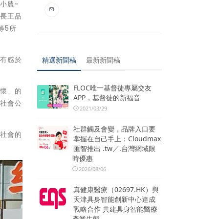
小農~
組長王品
等5所
，有感於
精選新聞稿
最新新聞稿
FLOC唯一基督徒專屬交友
關懷」的
APP，基督徒的新福音
為社會公
2021/03/29
社群觸及會變，品牌入口要
到社會的
掌握在自己手上：Cloudmax
匯智推出 .tw／.台灣網域限
時優惠
2026/08/06
真健康醫療（02697.HK）與
天津具身智能創新中心達成
戰略合作 共建具身智能醫療
產業生態