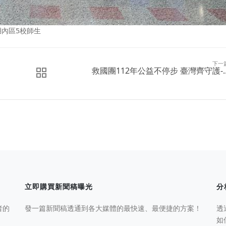
湖內區5校師生
下一
救國團112年公益不停步 臺灣齊守護-..
立即購買新聞稿曝光
分
者的
發一篇新聞稿透通到各大媒體的最快速、最便捷的方案！
透
如