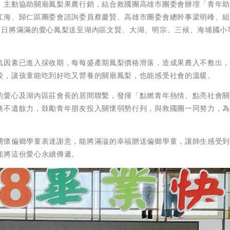
，主動協助關廟鳳梨果農行銷，結合救國團高雄市團委會辦理「青年助
江海、歸仁區團委會諮詢委員蔡慶賢、高雄市團委會總幹事梁明峰、
8日將滿滿的愛心鳳梨送至湖內區文賢、大湖、明宗、三候、海埔國小
氣因素已進入採收期，每每盛產期鳳梨價格滑落，造成果農入不敷出
校，讓孩童能吃到好吃又營養的關廟鳳梨，也能感受社會的溫暖。
的愛心及湖內區莊會長的居間聯繫，發揮「點燃青年熱情、點亮社會
務不遺餘力，鼓勵青年朋友投入關懷弱勢行列，與救國團一同努力，
關懷偏鄉學童表達謝意，能將滿溢的幸福贈送偏鄉學童，讓師生感受
能將這份愛心永續傳遞。