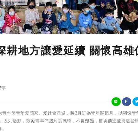
深耕地方讓愛延續 關懷高雄
時事
救國團為擴大青年節青年愛國家、愛社會意涵，將3月訂為青年關懷月，以關懷
g」系列活動，鼓勵青年們遇到挑戰時，不畏艱難，奮勇前進並將這些
群。