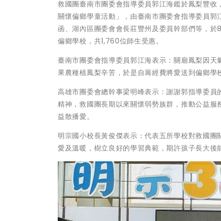
救國團臺南市團委會指導委員郭江海鑑於鳳梨豐收
關懷偏鄉學童活動」，由臺南市團委會指導委員郭
函、湖內區團委會會長莊豐州及委員幹部們等，於
偏鄉學校，共1,760位師生受惠。
臺南市團委會指導委員郭江海表示：關廟鳳梨因天
果農種植鳳梨辛苦，於是自籌經費將愛送到偏鄉學
高雄市團委會總幹事梁明峰表示：謝謝郭指導委員
精神，救國團長期以來關懷弱勢族群，推動公益服
益散播愛。
明宗國小校長黃俊傑表示：代表五所學校對救國團
愛及溫暖，樹立良好的學習典範，期許孩子長大後