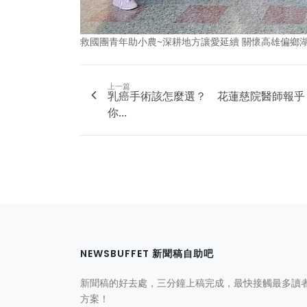
救國團青年助小農~深耕地方讓愛延續 關懷高雄偏鄉
上一篇
乳癌手術該怎麼選？ 花蓮慈院醫師報乎
你...
NEWSBUFFET 新聞稿自助吧
新聞稿的好去處，三分鐘上稿完成，最快接觸最多讀
方案！