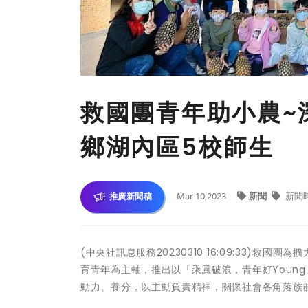
救國團青年助小農~
鄉湖內區5校師生
Mar 10,2023
新聞
新聞
推廣新聞稿
(中央社訊息服務20230310 16:09:33)
育青年為主軸，推出以「乘風破浪，青年好Youn
動力、養分，以主動負責精神，關懷社會各角落族