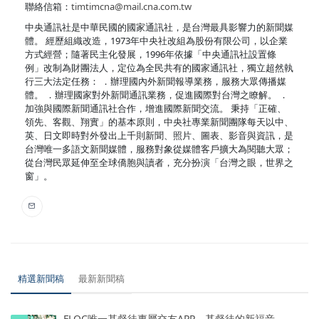
聯絡信箱：
timtimcna@mail.cna.com.tw
中央通訊社是中華民國的國家通訊社，是台灣最具影響力的新聞媒
體。 經歷組織改造，1973年中央社改組為股份有限公司，以企業
方式經營；隨著民主化發展，1996年依據「中央通訊社設置條
例」改制為財團法人，定位為全民共有的國家通訊社，獨立超然執
行三大法定任務： ．辦理國內外新聞報導業務，服務大眾傳播媒
體。 ．辦理國家對外新聞通訊業務，促進國際對台灣之瞭解。 ．
加強與國際新聞通訊社合作，增進國際新聞交流。 秉持「正確、
領先、客觀、翔實」的基本原則，中央社專業新聞團隊每天以中、
英、日文即時對外發出上千則新聞、照片、圖表、影音與資訊，是
台灣唯一多語文新聞媒體，服務對象從媒體客戶擴大為閱聽大眾；
從台灣民眾延伸至全球僑胞與讀者，充分扮演「台灣之眼，世界之
窗」。
精選新聞稿
最新新聞稿
FLOC唯一基督徒專屬交友APP，基督徒的新福音