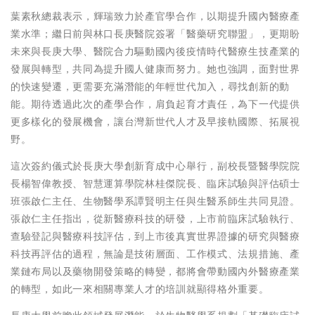
葉素秋總裁表示，輝瑞致力於產官學合作，以期提升國內醫療產
業水準；繼日前與林口長庚醫院簽署「醫藥研究聯盟」，更期盼
未來與長庚大學、醫院合力驅動國內後疫情時代醫療生技產業的
發展與轉型，共同為提升國人健康而努力。她也強調，面對世界
的快速變遷，更需要充滿潛能的年輕世代加入，尋找創新的動
能。期待透過此次的產學合作，肩負起育才責任，為下一代提供
更多樣化的發展機會，讓台灣新世代人才及早接軌國際、拓展視
野。
這次簽約儀式於長庚大學創新育成中心舉行，副校長暨醫學院院
長楊智偉教授、智慧運算學院林桂傑院長、臨床試驗與評估碩士
班張啟仁主任、生物醫學系譚賢明主任與生醫系師生共同見證。
張啟仁主任指出，從新醫療科技的研發，上市前臨床試驗執行、
查驗登記與醫療科技評估，到上市後真實世界證據的研究與醫療
科技再評估的過程，無論是技術層面、工作模式、法規措施、產
業鏈布局以及藥物開發策略的轉變，都將會帶動國內外醫療產業
的轉型，如此一來相關專業人才的培訓就顯得格外重要。