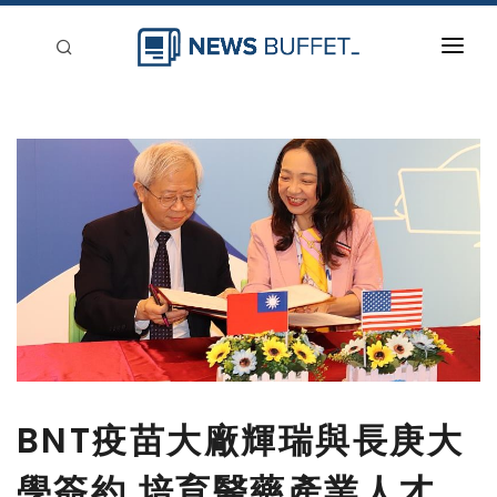
回到首頁
新聞稿分類
登入
刊登
BNT疫苗大廠輝瑞與長庚大
學簽約 培育醫藥產業人才