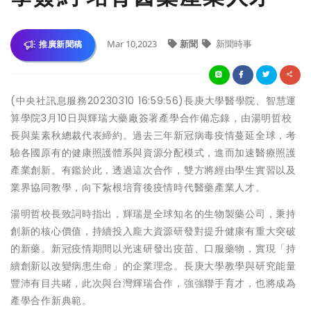
Mar 10,2023
新聞
新聞時事
推廣新聞稿
(中央社訊息服務20230310 16:59:56)長庚大學醫學院、智慧運
算學院3月10日與輝瑞大藥廠簽署產學合作備忘錄，由湯明哲校
長與葉素秋總裁代表締約。過去三年新冠病毒疫情蔓延全球，考
驗各國原有的健康照護體系與資源分配模式，進而加速醫療照護
產業創新。有鑑於此，透過這次合作，雙方將經由學生實習以及
業界協同教學，向下紮根培育後疫情時代醫藥產業人才。
湯明哲校長致詞時指出，輝瑞是全球知名的生物製藥公司，秉持
創新的核心價值，持續投入龐大資源研發對提升健康有重大突破
的新藥。新冠疫情期間以光速研發出疫苗、口服藥物，實現「持
續創新以改變病患生命」的企業理念。長庚大學教學與研究能量
豐沛有目共睹，此次與台灣輝瑞合作，強強聯手育才，也將成為
產學合作新典範。