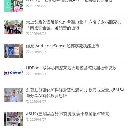
2021/03/29
天上父親的愛延續化作希望力量！ 六名子女捐贈家扶
「南投映全號」延續善的循環
2026/08/08
鎧應 AudienceSense 臉部辨識功能上市
2026/08/07
HDBank 取得越南歷來最大規模國際銀團社會貸款
2026/08/07
創智動能強化AI與經營雙軸競爭力 投資長受臺大EMBA
邀分享AI時代投資思維
2026/08/07
ASUSx三麗鷗耍酷聯萌 潮玩開學祭搶抱AI筆電！
2026/08/07