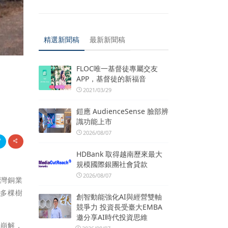
精選新聞稿
最新新聞稿
FLOC唯一基督徒專屬交友
APP，基督徒的新福音
2021/03/29
鎧應 AudienceSense 臉部辨
識功能上市
2026/08/07
HDBank 取得越南歷來最大
規模國際銀團社會貸款
2026/08/07
台灣銅業
百多棵樹
創智動能強化AI與經營雙軸
競爭力 投資長受臺大EMBA
邀分享AI時代投資思維
的崩解，