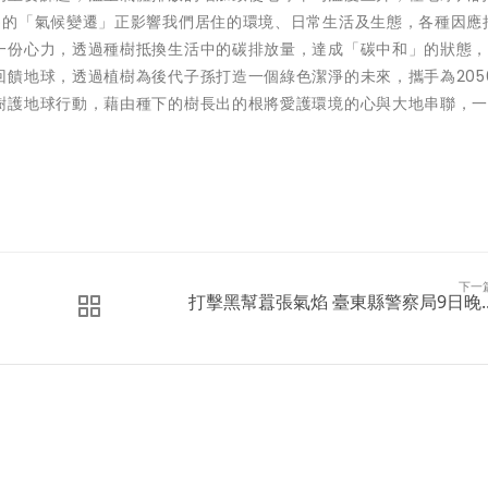
為的「氣候變遷」正影響我們居住的環境、日常生活及生態，各種因應
一份心力，透過種樹抵換生活中的碳排放量，達成「碳中和」的狀態
饋地球，透過植樹為後代子孫打造一個綠色潔淨的未來，攜手為205
樹護地球行動，藉由種下的樹長出的根將愛護環境的心與大地串聯，
下一
打擊黑幫囂張氣焰 臺東縣警察局9日晚..