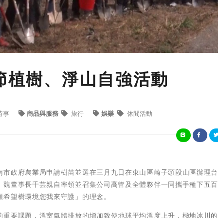
樹節植樹、淨山自強活動
時事
商品與服務
旅行
娛樂
休閒活動
南市政府農業局申請樹苗並選在三月九日在東山區崎子頭段山區辦理
，魏董事長千芸親自率領並召集公司高管及全體夥伴一同攜手種下五
顆希望樹環境您我來守護」的理念。
的重要課題，溫室氣體排放的增加致使地球平均溫度上升，極地冰川