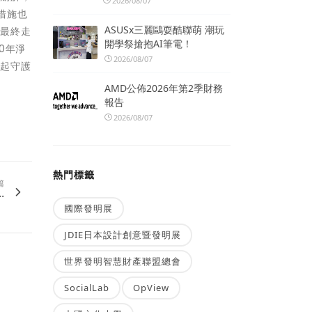
2026/08/07
措施也
ASUSx三麗鷗耍酷聯萌 潮玩
，最終走
開學祭搶抱AI筆電！
0年淨
2026/08/07
一起守護
AMD公佈2026年第2季財務
報告
2026/08/07
熱門標籤
篇
.
國際發明展
JDIE日本設計創意暨發明展
世界發明智慧財產聯盟總會
SocialLab
OpView