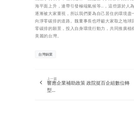
海平面上升，連帶引發極端氣候等…，這些源於人
逐漸被大家重視，所以我們要為自己居住的環境盡
向淨零碳排的道路。魏董事長也呼籲大家取之地球回
零碳排的願景，投入自身環境行動力，共同推廣植
美麗的台灣。
台灣銅業
上一篇
響應企業補助政策 政院挺百企組數位轉
型...