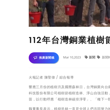
112年台灣銅業植
Mar 10,2023
新聞
新聞
推廣新聞稿
火報記者 陳聖偉 / 綜合報導
響應三月份的植樹月及國際森林日，台灣銅業向台
科技股份有限公司植樹節植樹造林、淨山自強活動
苗，以行動呼應「植樹造林碳排淨零」、「種下一
魏董事長表示，植樹造林一直是全球人們共同努力