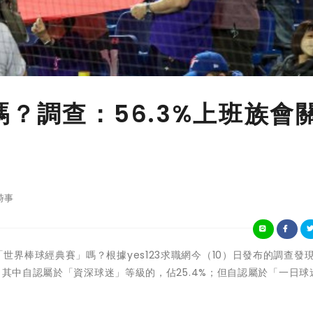
？調查：56.3%上班族會
時事
注WBC「世界棒球經典賽」嗎？根據yes123求職網今（10）日發布的調查發
。其中自認屬於「資深球迷」等級的，佔25.4%；但自認屬於「一日球