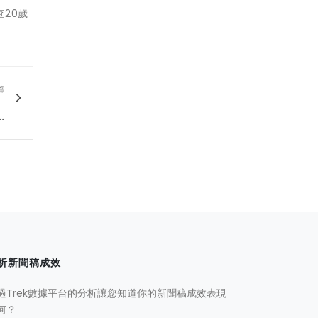
查20歲
篇
！
.
析新聞稿成效
過Trek數據平台的分析讓您知道你的新聞稿成效表現
何？