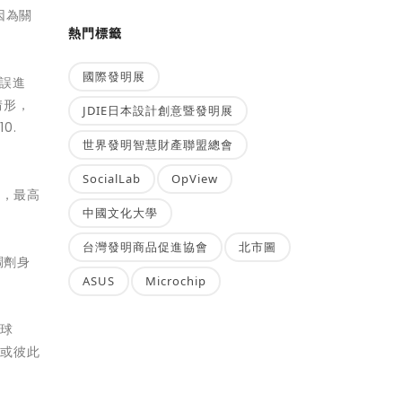
因為關
熱門標籤
國際發明展
耽誤進
情形，
JDIE日本設計創意暨發明展
0.
世界發明智慧財產聯盟總會
SocialLab
OpView
費，最高
中國文化大學
台灣發明商品促進協會
北市圖
調劑身
ASUS
Microchip
日球
，或彼此