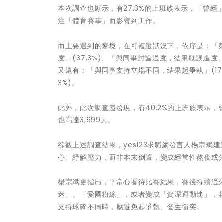
本次調查也顯示，有27.3%的上班族表示，「曾經
注「體育賽事」而影響到工作。
而主要遇到的窘境，在可複選狀況下，依序是：「熬
度」(37.3%)、「與同事討論過度，結果耽誤進度」
又還有：「與同事支持立場不同，結果起爭執」(17%
3%)。
此外，此次調查還發現，有40.2%的上班族表示
也高達3,699元。
綜觀上述調查結果，yes123求職網發言人楊宗
心、紓解壓力，而非本末倒置，變成經常性熬夜或
楊宗斌更指出，平常心看待比賽結果，賽後持續過
迷」、「愛國粉絲」，或者變成「資深運動迷」，
支持球隊不同時，應避免起爭執、發生衝突。