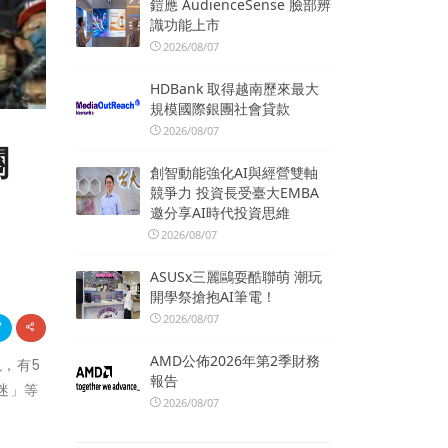
鎧應 AudienceSense 臉部辨
識功能上市
2026/08/07
HDBank 取得越南歷來最大
規模國際銀團社會貸款
2026/08/07
關
創智動能強化AI與經營雙軸
競爭力 投資長受臺大EMBA
邀分享AI時代投資思維
2026/08/07
ASUSx三麗鷗耍酷聯萌 潮玩
開學祭搶抱AI筆電！
2026/08/07
AMD公佈2026年第2季財務
現，有5
報告
迷」等
2026/08/07