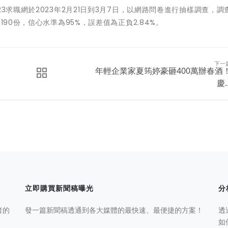
3求職網於2023年2月21日到3月7日，以網路問卷進行抽樣調查，調
190份，信心水準為95%，誤差值為正負2.84%。
下一
年輕企業家夏筠婷豪砸400萬辦春酒
慶..
立即購買新聞稿曝光
分
者的
發一篇新聞稿透通到各大媒體的最快速、最便捷的方案！
透
如