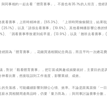
」與同事相約一起去看「體育賽事」。不過也有35.1%的人坦言，曾經
夜看賽事，上班時精神差」(65.3%)、「上班時間偷偷關注，結果
(25.1%)，以及「請假去看賽事」(19.6%)。其他看轉播影響公務的
)、「因看賽事導致遲到或早退」(13.9%)，以及「翹班去看賽事」(1
，曾經因為「體育賽事」，花錢買過相關紀念商品，而且平均一次總花
斌建議，對於「觀看體育賽事」，把它當成興趣或娛樂就好，主要目的是
分神看比賽，然後耽誤到工作進度，影響業績、成效。
久的失落感，可能繼續影響到辦公心情、效率。不論是跟風當個「一
花薪水買相關周邊商品時，仍要「量力而為」；與同事討論賽事分數