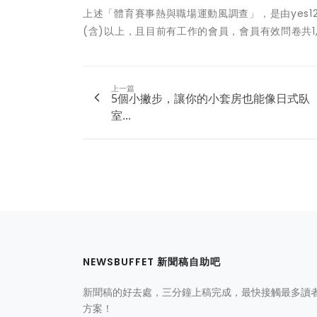
上述「體育賽事熱與職場運動風調查」，是由yes12
(含)以上，且目前有工作的會員，會員有效問卷共1,
上一篇
5個小撇步，讓你的小套房也能像日式臥
室...
NEWSBUFFET 新聞稿自助吧
新聞稿的好去處，三分鐘上稿完成，最快接觸最多讀
方案！