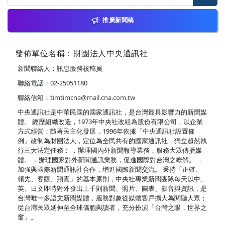
推廣新聞稿
發佈單位名稱：財團法人中央通訊社
新聞聯絡人：訊息服務核稿員
聯絡電話：02-25051180
聯絡信箱：
timtimcna@mail.cna.com.tw
中央通訊社是中華民國的國家通訊社，是台灣最具影響力的新聞媒
體。 經歷組織改造，1973年中央社改組為股份有限公司，以企業
方式經營；隨著民主化發展，1996年依據「中央通訊社設置條
例」改制為財團法人，定位為全民共有的國家通訊社，獨立超然執
行三大法定任務： ．辦理國內外新聞報導業務，服務大眾傳播媒
體。 ．辦理國家對外新聞通訊業務，促進國際對台灣之瞭解。 ．
加強與國際新聞通訊社合作，增進國際新聞交流。 秉持「正確、
領先、客觀、翔實」的基本原則，中央社專業新聞團隊每天以中、
英、日文即時對外發出上千則新聞、照片、圖表、影音與資訊，是
台灣唯一多語文新聞媒體，服務對象從媒體客戶擴大為閱聽大眾；
從台灣民眾延伸至全球僑胞與讀者，充分扮演「台灣之眼，世界之
窗」。