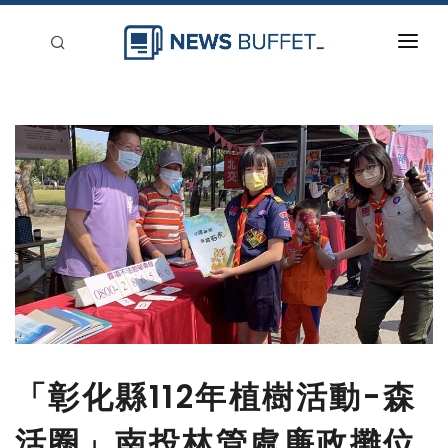
回到首頁
新聞稿分類
登入
刊登
「彰化縣112年植樹活動-森
活圈」南投林管處廉政攤位