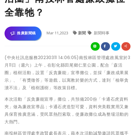
全靠牠？
Mar 11,2023
新聞
新聞時事
推廣新聞稿
(中央社訊息服務20230311 14:06:05)南投林區管理處政風室於3
月11日（週六）上午，在彰化縣田尾鄉仁里公園，配合「森活
圈」植樹活動，設置「反貪廉能」宣導攤位，並採「廉政成果展
示」、「有獎徵答」等遊戲，以寓教於樂的方式，達到「檢舉貪
瀆不法」及「植樹護樹」等政策目標。
本次活動「反貪廉能宣導」攤位，共預備200份「卡通石虎資料
夾」做為廉政宣導品；卡通石虎造型可愛，資料夾美觀實用又兼
具保育推廣意涵，受民眾熱烈索取，使廉政攤位成為整場活動的
大熱門。
南投林區管理處李政賢處長表示，藉本次活動誠摯邀請民眾攜手