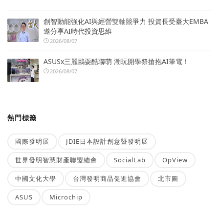
創智動能強化AI與經營雙軸競爭力 投資長受臺大EMBA
邀分享AI時代投資思維
2026/08/07
ASUSx三麗鷗耍酷聯萌 潮玩開學祭搶抱AI筆電！
2026/08/07
熱門標籤
國際發明展
JDIE日本設計創意暨發明展
世界發明智慧財產聯盟總會
SocialLab
OpView
中國文化大學
台灣發明商品促進協會
北市圖
ASUS
Microchip