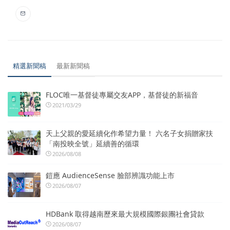
精選新聞稿
最新新聞稿
FLOC唯一基督徒專屬交友APP，基督徒的新福音
2021/03/29
天上父親的愛延續化作希望力量！ 六名子女捐贈家扶
「南投映全號」延續善的循環
2026/08/08
鎧應 AudienceSense 臉部辨識功能上市
2026/08/07
HDBank 取得越南歷來最大規模國際銀團社會貸款
2026/08/07