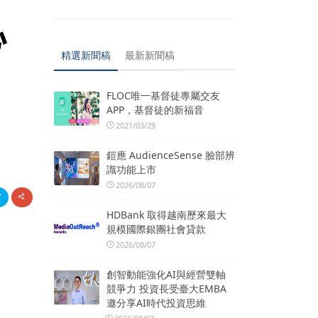
精選新聞稿
最新新聞稿
FLOC唯一基督徒專屬交友
APP，基督徒的新福音
2021/03/29
鎧應 AudienceSense 臉部辨
識功能上市
2026/08/07
HDBank 取得越南歷來最大
規模國際銀團社會貸款
2026/08/07
創智動能強化AI與經營雙軸
競爭力 投資長受臺大EMBA
邀分享AI時代投資思維