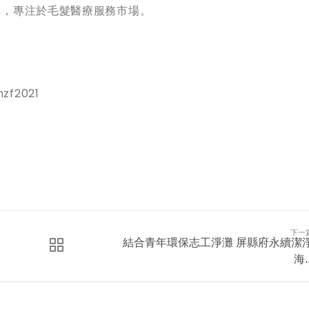
機構，專注於毛髮醫療服務市場。
zf2021
下一
結合青年環保志工淨灘 屏縣府永續潔
海..