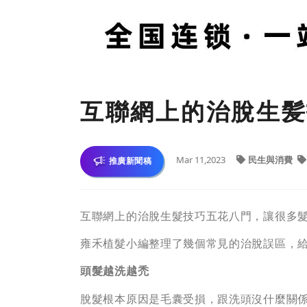
互聯網上的治脫生髪
Mar 11,2023
民生與消費
推廣新聞稿
互聯網上的治脫生髮技巧五花八門，讓很多
雍禾植髮小編整理了幾個常見的治脫誤區，
頭髮越洗越禿
脫髮根本原因是毛囊受損，跟洗頭沒什麼關