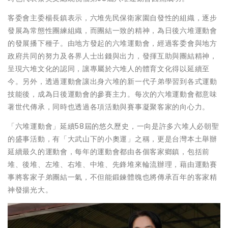
客委會主委楊長鎮表示，六堆先民保衛家園自發性的組織，逐步
發展為常態性團練組織，而團結一致的精神，為日後六堆運動會
的發展播下種子。由地方發起的六堆運動會，經過客委會與地方
政府共同的努力及各界人士出錢與出力，發揮互助與團結精神，
呈現六堆文化的認同，讓專屬於六堆人的體育文化得以延續至
今。另外，透過運動會讓出身六堆的新一代子弟學習到各式運動
技能後，成為日後運動會的參賽主力。每次的六堆運動會都意味
著世代傳承，同時也透過各項活動與賽事凝聚客家的向心力。
「六堆運動會」延續58屆的悠久歷史，一向是許多六堆人必朝聖
的盛事活動，有「大武山下的小奧運」之稱，更是台灣本土舉辦
延續最久的運動會，每年的運動會都由各個客家鄉鎮，包括前
堆、後堆、左堆、右堆、中堆、先鋒堆來輪流辦理，藉由運動賽
事將客家子弟團結一氣，不但能鍛鍊體魄也將傳承百年的客家精
神發揚光大。