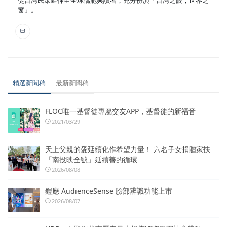
從台灣民眾延伸至全球僑胞與讀者，充分扮演「台灣之眼，世界之
窗」。
精選新聞稿
最新新聞稿
FLOC唯一基督徒專屬交友APP，基督徒的新福音
2021/03/29
天上父親的愛延續化作希望力量！ 六名子女捐贈家扶
「南投映全號」延續善的循環
2026/08/08
鎧應 AudienceSense 臉部辨識功能上市
2026/08/07