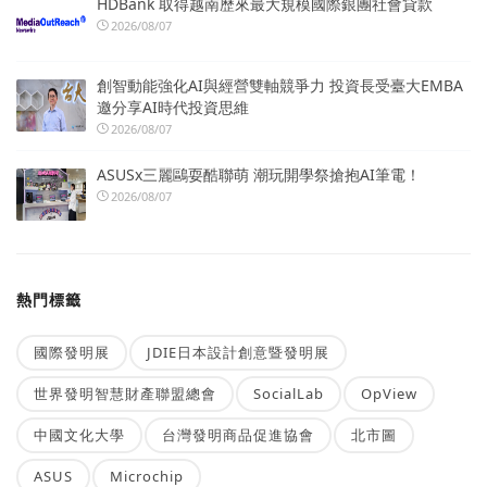
HDBank 取得越南歷來最大規模國際銀團社會貸款
2026/08/07
創智動能強化AI與經營雙軸競爭力 投資長受臺大EMBA
邀分享AI時代投資思維
2026/08/07
ASUSx三麗鷗耍酷聯萌 潮玩開學祭搶抱AI筆電！
2026/08/07
熱門標籤
國際發明展
JDIE日本設計創意暨發明展
世界發明智慧財產聯盟總會
SocialLab
OpView
中國文化大學
台灣發明商品促進協會
北市圖
ASUS
Microchip