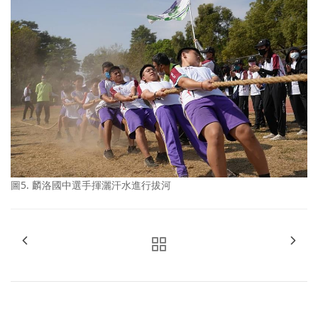
圖5. 麟洛國中選手揮灑汗水進行拔河