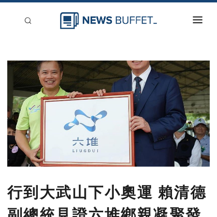
回到首頁
新聞稿分類
登入
刊登
行到大武山下小奧運 賴清德
副總統見證六堆鄉親凝聚發