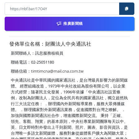
推廣新聞稿
發佈單位名稱：財團法人中央通訊社
新聞聯絡人：訊息服務核稿員
聯絡電話：02-25051180
聯絡信箱：
timtimcna@mail.cna.com.tw
中央通訊社是中華民國的國家通訊社，是台灣最具影響力的新聞媒
體。 經歷組織改造，1973年中央社改組為股份有限公司，以企業
方式經營；隨著民主化發展，1996年依據「中央通訊社設置條
例」改制為財團法人，定位為全民共有的國家通訊社，獨立超然執
行三大法定任務： ．辦理國內外新聞報導業務，服務大眾傳播媒
體。 ．辦理國家對外新聞通訊業務，促進國際對台灣之瞭解。 ．
加強與國際新聞通訊社合作，增進國際新聞交流。 秉持「正確、
領先、客觀、翔實」的基本原則，中央社專業新聞團隊每天以中、
英、日文即時對外發出上千則新聞、照片、圖表、影音與資訊，是
台灣唯一多語文新聞媒體，服務對象從媒體客戶擴大為閱聽大眾；