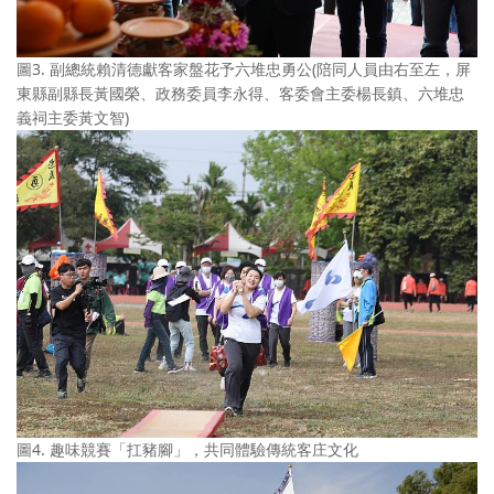
圖3. 副總統賴清德獻客家盤花予六堆忠勇公(陪同人員由右至左，屏
東縣副縣長黃國榮、政務委員李永得、客委會主委楊長鎮、六堆忠
義祠主委黃文智)
圖4. 趣味競賽「扛豬腳」，共同體驗傳統客庄文化