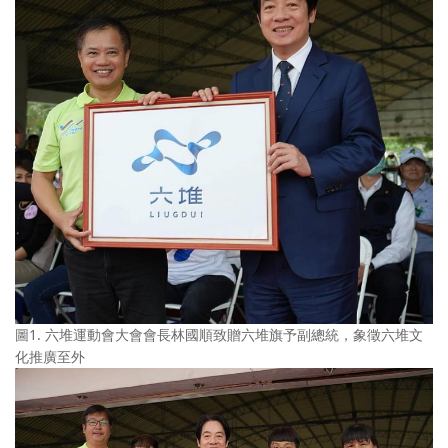
圖1. 六堆運動會大會會長林國順致贈六堆旗予副總統，象徵六堆文
化推廣至外