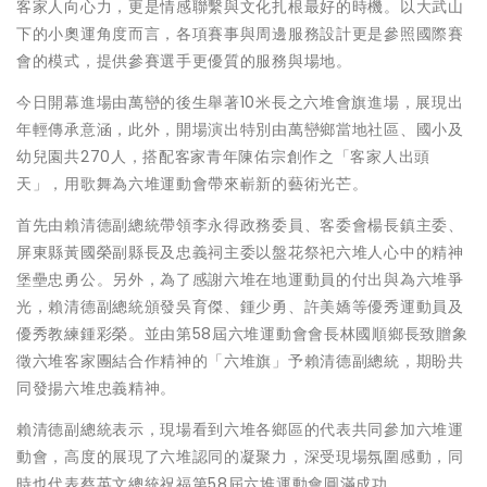
客家人向心力，更是情感聯繫與文化扎根最好的時機。以大武山
下的小奧運角度而言，各項賽事與周邊服務設計更是參照國際賽
會的模式，提供參賽選手更優質的服務與場地。
今日開幕進場由萬巒的後生舉著10米長之六堆會旗進場，展現出
年輕傳承意涵，此外，開場演出特別由萬巒鄉當地社區、國小及
幼兒園共270人，搭配客家青年陳佑宗創作之「客家人出頭
天」，用歌舞為六堆運動會帶來嶄新的藝術光芒。
首先由賴清德副總統帶領李永得政務委員、客委會楊長鎮主委、
屏東縣黃國榮副縣長及忠義祠主委以盤花祭祀六堆人心中的精神
堡壘忠勇公。另外，為了感謝六堆在地運動員的付出與為六堆爭
光，賴清德副總統頒發吳育傑、鍾少勇、許美嬌等優秀運動員及
優秀教練鍾彩榮。並由第58屆六堆運動會會長林國順鄉長致贈象
徵六堆客家團結合作精神的「六堆旗」予賴清德副總統，期盼共
同發揚六堆忠義精神。
賴清德副總統表示，現場看到六堆各鄉區的代表共同參加六堆運
動會，高度的展現了六堆認同的凝聚力，深受現場氛圍感動，同
時也代表蔡英文總統祝福第58屆六堆運動會圓滿成功。