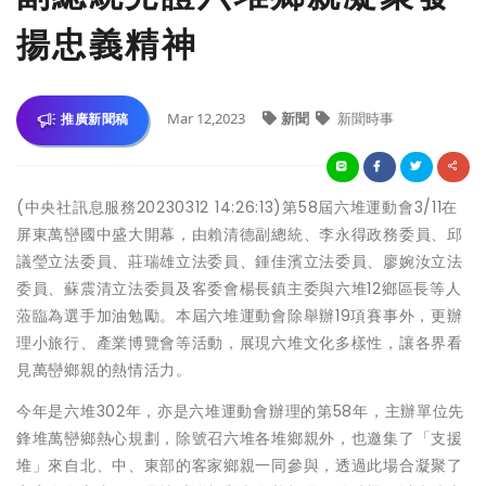
揚忠義精神
Mar 12,2023
新聞
新聞時事
推廣新聞稿
(中央社訊息服務20230312 14:26:13)第58屆六堆運動會3/11在
屏東萬巒國中盛大開幕，由賴清德副總統、李永得政務委員、邱
議瑩立法委員、莊瑞雄立法委員、鍾佳濱立法委員、廖婉汝立法
委員、蘇震清立法委員及客委會楊長鎮主委與六堆12鄉區長等人
蒞臨為選手加油勉勵。本屆六堆運動會除舉辦19項賽事外，更辦
理小旅行、產業博覽會等活動，展現六堆文化多樣性，讓各界看
見萬巒鄉親的熱情活力。
今年是六堆302年，亦是六堆運動會辦理的第58年，主辦單位先
鋒堆萬巒鄉熱心規劃，除號召六堆各堆鄉親外，也邀集了「支援
堆」來自北、中、東部的客家鄉親一同參與，透過此場合凝聚了