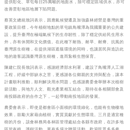
提供彰化、草屯每日25萬噸的地面水，除可穩定區域供水，亦可
改善雲彰地區地層下陷問題。
蔡英文總統致詞表示，因應氣候變遷及加強森林經營是臺灣的重
要政策目標，今年植樹地點的草屯鎮鳥嘴潭為我國重要的公共建
設，提升臺灣在極端氣候下的生存韌性，除了穩定供給民生用水
外，亦有休閒和文化價值。在此種下耐熱、耐旱、耐瘠、抗風的
臺灣原生樹種，在提供湖區遮蔭環境的同時，也讓居民與造訪此
地的遊客認識臺灣原生樹種，進而紮根生態保育。
陳建仁院長致詞表示，感謝經濟部水利署，建設了鳥嘴潭人工湖
工程，紓緩中部缺水之苦，更感謝各位鄉親的支持與配合，讓本
計畫順利推動，順利解決用水問題，也感謝農委會舉辦本次植樹
節活動，與地方人文、觀光產業相互結合，期待在各相關部會及
南投縣政府的合作之下，一起帶動南投地區的發展。
農委會表示，即使是都會區小面積的環境綠化，也能有生物棲地
效果，鼓勵大家藉由植樹，實質貢獻於生態環境。三月是適宜種
樹的月份，該會林務局各林區管理處結合各縣市政府，在許多地
區皆有植、護樹活動，更有多場次贈苗活動，歡迎民眾多多參