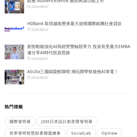
鎧應 AudienceSense 臉部辨識功能上市
2026/08/07
HDBank 取得越南歷來最大規模國際銀團社會貸款
2026/08/07
創智動能強化AI與經營雙軸競爭力 投資長受臺大EMBA
邀分享AI時代投資思維
2026/08/07
ASUSx三麗鷗耍酷聯萌 潮玩開學祭搶抱AI筆電！
2026/08/07
熱門標籤
國際發明展
JDIE日本設計創意暨發明展
世界發明智慧財產聯盟總會
SocialLab
OpView