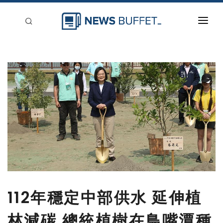
回到首頁
新聞稿分類
登入
刊登
112年穩定中部供水 延伸植
林減碳 總統植樹在鳥嘴潭種