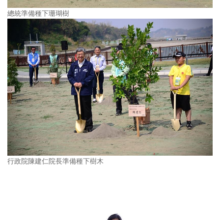
總統準備種下珊瑚樹
行政院陳建仁院長準備種下樹木