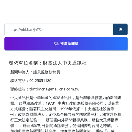
推廣新聞稿
發佈單位名稱：財團法人中央通訊社
新聞聯絡人：訊息服務核稿員
聯絡電話：02-25051180
聯絡信箱：
timtimcna@mail.cna.com.tw
中央通訊社是中華民國的國家通訊社，是台灣最具影響力的新聞媒
體。 經歷組織改造，1973年中央社改組為股份有限公司，以企業
方式經營；隨著民主化發展，1996年依據「中央通訊社設置條
例」改制為財團法人，定位為全民共有的國家通訊社，獨立超然執
行三大法定任務： ．辦理國內外新聞報導業務，服務大眾傳播媒
體。 ．辦理國家對外新聞通訊業務，促進國際對台灣之瞭解。 ．
加強與國際新聞通訊社合作，增進國際新聞交流。 秉持「正確、