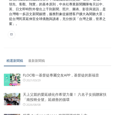
領先、客觀、翔實」的基本原則，中央社專業新聞團隊每天以中、
英、日文即時對外發出上千則新聞、照片、圖表、影音與資訊，是
台灣唯一多語文新聞媒體，服務對象從媒體客戶擴大為閱聽大眾；
從台灣民眾延伸至全球僑胞與讀者，充分扮演「台灣之眼，世界之
窗」。
精選新聞稿
最新新聞稿
FLOC唯一基督徒專屬交友APP，基督徒的新福音
2021/03/29
天上父親的愛延續化作希望力量！ 六名子女捐贈家扶
「南投映全號」延續善的循環
2026/08/08