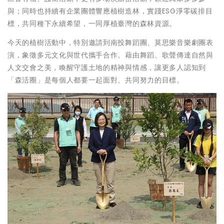
與；同時也持續有企業團體響應植樹造林，實踐ESG淨零碳排目
標，共同種下永續希望，一同厚植臺灣的森林資源。
今天的植樹活動中，特別邀請到南投舞蹈團、莫思樂音樂劇團表
演，象徵多元文化與世代攜手合作。藉由舞蹈、歌聲傳達自然與
人文交會之美，喚醒守護土地的精神與情感，讓更多人認知到
「森活圈」是每個人都要一起面對、共同努力的目標。