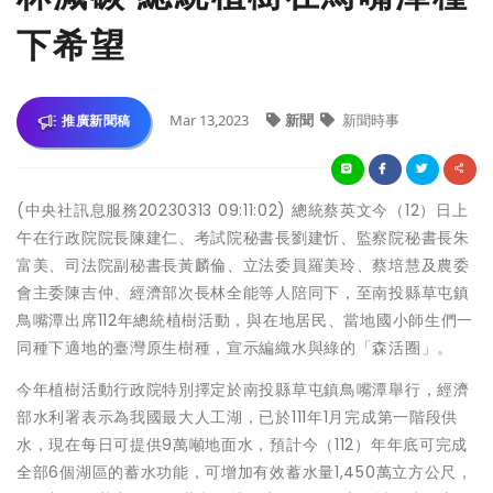
下希望
Mar 13,2023
新聞
新聞時事
推廣新聞稿
(中央社訊息服務20230313 09:11:02) 總統蔡英文今（12）日上
午在行政院院長陳建仁、考試院秘書長劉建忻、監察院秘書長朱
富美、司法院副秘書長黃麟倫、立法委員羅美玲、蔡培慧及農委
會主委陳吉仲、經濟部次長林全能等人陪同下，至南投縣草屯鎮
鳥嘴潭出席112年總統植樹活動，與在地居民、當地國小師生們一
同種下適地的臺灣原生樹種，宣示編織水與綠的「森活圈」。
今年植樹活動行政院特別擇定於南投縣草屯鎮鳥嘴潭舉行，經濟
部水利署表示為我國最大人工湖，已於111年1月完成第一階段供
水，現在每日可提供9萬噸地面水，預計今（112）年年底可完成
全部6個湖區的蓄水功能，可增加有效蓄水量1,450萬立方公尺，