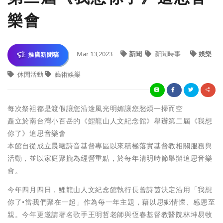
樂會
Mar 13,2023
新聞
新聞時事
娛樂
推廣新聞稿
休閒活動
藝術娛樂
每次祭袓都是渡假讓您沿途風光明媚讓您愁煩一掃而空
矗立於南台灣小百岳的《鯉龍山人文紀念館》舉辦第二屆《我想
你了》追思音樂會
本館自從成立晨曦詩音基督專區以來積極落實基督教相關服務與
活動，並以家庭聚攏為經營重點，於每年清明時節舉辦追思音樂
會。
今年四月四日，鯉龍山人文紀念館執行長曾詩茵決定沿用「我想
你了•當我們聚在一起」作為每一年主題，藉以思鄉情懷、感恩至
親。今年更邀請著名歌手王明哲老師與恆春基督教醫院林坤易牧