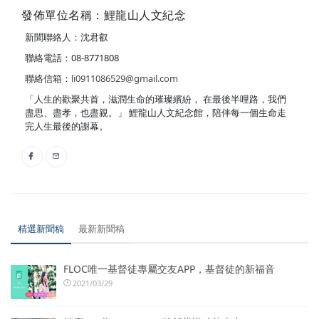
發佈單位名稱：鯉龍山人文紀念
新聞聯絡人：沈君叡
聯絡電話：08-8771808
聯絡信箱：
li0911086529@gmail.com
「人生的歡聚共首，滋潤生命的璀璨繽紛， 在最後半哩路，我們
盡思、盡孝，也盡親。」 鯉龍山人文紀念館，陪伴每一個生命走
完人生最後的謝幕。
精選新聞稿
最新新聞稿
FLOC唯一基督徒專屬交友APP，基督徒的新福音
2021/03/29