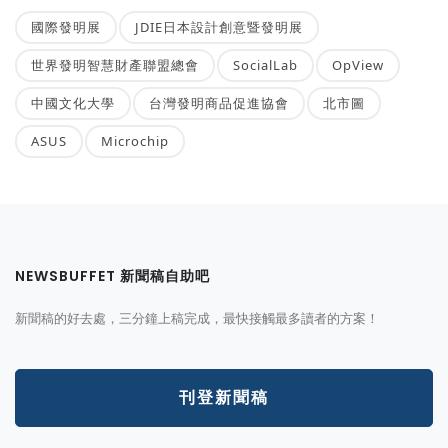
國際發明展
JDIE日本設計創意暨發明展
世界發明智慧財產聯盟總會
SocialLab
OpView
中國文化大學
台灣發明商品促進協會
北市圖
ASUS
Microchip
NEWSBUFFET 新聞稿自助吧
新聞稿的好去處，三分鐘上稿完成，最快接觸最多讀者的方案！
刊登新聞稿