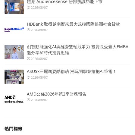
鎧應 AudienceSense 臉部辨識功能上市
2026/08/07
HDBank 取得越南歷來最大規模國際銀團社會貸款
2026/08/07
創智動能強化AI與經營雙軸競爭力 投資長受臺大EMBA
邀分享AI時代投資思維
2026/08/07
ASUSx三麗鷗耍酷聯萌 潮玩開學祭搶抱AI筆電！
2026/08/07
AMD公佈2026年第2季財務報告
2026/08/07
熱門標籤