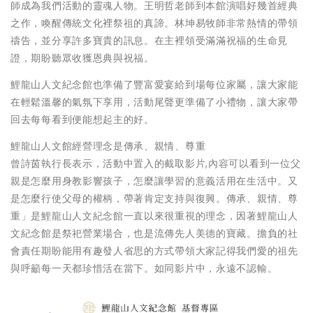
師成為我們活動的靈魂人物。王明哲老師到本館演唱好幾首經典
之作，喚醒傳統文化裡祭祖的真諦。林坤易牧師非常熱情的帶領
禱告，並分享許多寶貴的訊息。在主裡領受滿滿祝福的生命見
證，期盼聽眾收獲恩典與祝福。
鯉龍山人文紀念館也準備了豐富愛宴給到場每位家屬，讓大家能
在輕鬆溫馨的氣氛下享用，活動尾聲更準備了小禮物，讓大家帶
回去每每看到便能想起主的好。
鯉龍山人文館經營理念是傳承、親情、尊重
曾詩茵執行長表示，活動中置入的截取影片,內容可以看到一位父
親是怎麼用身教影響孩子，怎麼讓學習的意義活用在生活中。又
是怎麼行使父母的權柄，帶著肯定支持與復興。傳承、親情、尊
重」是鯉龍山人文紀念館一直以來很重視的理念，因著鯉龍山人
文紀念館是祭祀營業場合，也是流傳先人美德的寶藏。擔負的社
會責任期盼能用有趣發人省思的方式帶領大家記得我們愛的祖先
與呼籲每一天都珍惜活在當下。如同影片中，永遠不認輸。