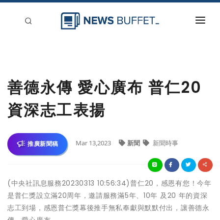
回到首頁
新聞稿分類
善德永傳 愛心廣布 普仁20
登入
資深志工表揚
刊登
Mar 13,2023
新聞
新聞時事
推廣新聞稿
(中央社訊息服務20230313 10:56:34)普仁20，感恩有您！今年
是普仁獎設立滿20周年，邀請服務滿5年、10年 及20 年的資深
志工到場，感恩普仁獎幕後推手無私奉獻與默默付出，讓善德永