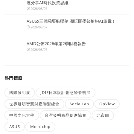
邀分享AI時代投資思維
2026/08/07
ASUSx三麗鷗耍酷聯萌 潮玩開學祭搶抱AI筆電！
2026/08/07
AMD公佈2026年第2季財務報告
2026/08/07
熱門標籤
國際發明展
JDIE日本設計創意暨發明展
世界發明智慧財產聯盟總會
SocialLab
OpView
中國文化大學
台灣發明商品促進協會
北市圖
ASUS
Microchip