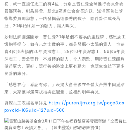
初，就一直擔任志工的有4位，分別是普仁獎全球推行委員會委
員鄭阿善、鄭呂碧雪、新北B區普仁會會長許釵、澎湖區普仁獎
指導委員周淑慧，一路發掘品德優秀的孩子，陪伴普仁成長茁
壯，20年始終如一的願力，讓人喝采。
妙用法師圓滿開示，普仁獎20年是個不容易的里程碑，感恩志工
懷抱菩提心，做有志之士做的事，都是發掘小太陽的貴人，也恭
喜4位獲表揚的20年資深志工、29位10年資深志工、56位5年資
深志工，善念善行，不退轉的願力，令人讚歎。期待普仁獎能夠
做得更大、更好，讓行善的路途上更有動力，也讓生命結下更多
良善的緣分。
「感恩在心，感謝有你。」表揚大會最後在全體大合照中圓滿結
束，大家獲得滿滿祝福與正能量，並相約明年再見。
資深志工表揚名單詳見
https://puren.ljm.org.tw/page3.as
px?cid=105&lid=127&id=500