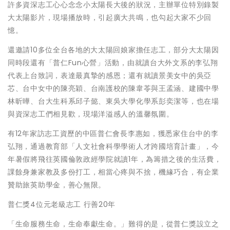
許多資深志工心心念念小太陽長大後的狀況，主辦單位特別錄製
大太陽影片，現場播放時，引起廣大共鳴，也勾起大家不少回
憶。
還邀請10多位全台各地的大太陽回娘家擔任志工，部分大太陽因
同時段還有「普仁Fun心營」活動，由就讀台大外文系的李弘翔
代表上台致詞，表達最真摯的感恩；還有就讀景美女中的吳亞
芯、台中女中的陳亮穎、台南護校的陳韋苓與王孟涵、建國中學
林昕曄、台大生科系邱子懿、東吳大學化學系彭奕潔等，也在場
與資深志工們相見歡，現場洋溢感人的溫馨氛圍。
有12年家訪志工資歷的中區普仁會長李惠如，獲悉家住台中的李
弘翔，通過教育部「人文社會科學學術人才跨國培育計畫」，今
年暑假將飛往英國倫敦政經學院就讀1年，為籌措之後的生活費，
課餘身兼家教及多份打工，相當心疼與不捨，機緣巧合，有企業
贊助旅英助學金，善心無限。
普仁獎4位元老級志工 行善20年
「生命服務生命，生命奉獻生命。」難得的是，從普仁獎設立之