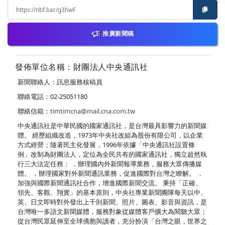
推廣新聞稿
發佈單位名稱：財團法人中央通訊社
新聞聯絡人：訊息服務核稿員
聯絡電話：02-25051180
聯絡信箱：
timtimcna@mail.cna.com.tw
中央通訊社是中華民國的國家通訊社，是台灣最具影響力的新聞媒
體。 經歷組織改造，1973年中央社改組為股份有限公司，以企業
方式經營；隨著民主化發展，1996年依據「中央通訊社設置條
例」改制為財團法人，定位為全民共有的國家通訊社，獨立超然執
行三大法定任務： ．辦理國內外新聞報導業務，服務大眾傳播媒
體。 ．辦理國家對外新聞通訊業務，促進國際對台灣之瞭解。 ．
加強與國際新聞通訊社合作，增進國際新聞交流。 秉持「正確、
領先、客觀、翔實」的基本原則，中央社專業新聞團隊每天以中、
英、日文即時對外發出上千則新聞、照片、圖表、影音與資訊，是
台灣唯一多語文新聞媒體，服務對象從媒體客戶擴大為閱聽大眾；
從台灣民眾延伸至全球僑胞與讀者，充分扮演「台灣之眼，世界之