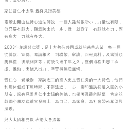
傳，愛心廣布。
家訪普仁小太陽 親身見證美德
靈鷲山開山住持心道法師說，一個人雖然很渺小，力量也有限，
但只要有願力，願意跨出第一步，做，就對了，有願就有力，願
有多大，力就有多大。
2003年創設普仁獎，是十方善信共同成就的慈善志業，每一屆
從募款、宣傳、邀請報名，到聯繫、家訪、回報資料，及籌辦頒
獎典禮、後續關懷等，前後長達半年之久，整個過程由志工承
擔、推動，出錢又出力，辛苦得無怨無悔。
普仁心，愛飛揚！家訪志工的投入更是普仁獎的一大特色，他們
利用休假或下班時間，不辭遠近，一步一腳印遍訪初選入圍的小
朋友，親身見證普仁小太陽的美德，也帶著溫馨的關懷，肯定並
鼓勵小朋友繼續奮發向上，為自己、為家庭、為社會帶來希望與
溫暖。
與大太陽相見歡 表揚大會溫馨