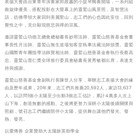
表揚大會由台東青年演奏家郭政鑫的小提琴獨奏開場，一系列組
曲旋律優美，搭配投影在大螢幕上的靈鷲山風景照，及智慧法
語，彷彿帶領大家回到美麗聖山，志工們的心也因此安住，回到
覺性之中，充分顯現慈悲與禪的宗風。
邀請靈鷲山功德主總會總秘書長妙用法師、靈鷲山慈善基金會董
事長性月法師、靈鷲山無生道場知客堂執事法藏法師頒獎。靈鷲
山國際青年團指導法師寶相法師、靈鷲山慈善基金會執行長蔡高
忠、靈鷲山普仁獎全球推行委員會秘書長黃秀敏都出席，表達支
持與感謝。
靈鷲山慈善基金會副執行長陳世人分享，舉辦志工表揚大會的緣
由及歷年成果，20年來，志工們共推薦20,592人，家訪13,637
人，以訪問1個小太陽至少出動3個志工估計，累計4萬多人次上
山下海，創造無數的感動。之後將更努力深耕小太陽後續關懷與
照顧，號召志工們繼續陪伴小太陽，提供舞台讓他們發光、發
熱、發亮。
以愛傳善 企業贊助大太陽旅英助學金