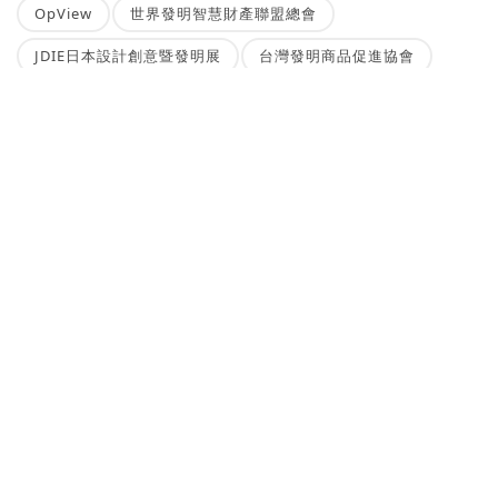
OpView
世界發明智慧財產聯盟總會
JDIE日本設計創意暨發明展
台灣發明商品促進協會
Microchip
永春分館
NEWSBUFFET 新聞稿自助吧
新聞稿的好去處，三分鐘上稿完成，最快接觸最多讀者的方案！
刊登新聞稿
立即購買新聞稿曝光