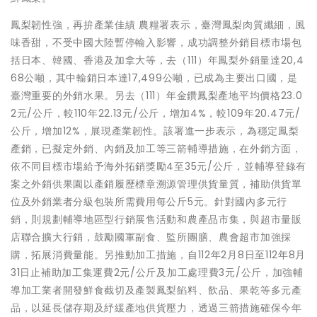
鳳梨韌性強，再拚產業佳績 農糧署表示，臺灣鳳梨肉質纖細，風
味香甜，不受中國大陸暫停輸入影響，成功調整外銷目標市場包
括日本、韓國、香港及加拿大等，去（111）年鳳梨外銷量達20,4
68公噸，其中輸銷日本達17,499公噸，已成為主要出口國，是
臺灣重要的外銷水果。另去（111）年金鑽鳳梨產地平均價格23.0
2元/公斤，較110年22.13元/公斤，增加4%，較109年20.47元/
公斤，增加12%，展現產業韌性。該署進一步表示，為穩定鳳梨
產銷，已擬定外銷、內銷及加工等三箭輔導措施，在外銷方面，
依不同目標市場給予海外拓銷獎勵4至35元/公斤，並輔導登錄有
案之外銷供果園以產銷履歷標章溯源管理供貨量質，補助供貨單
位及外銷業者分級包裝所需費用每公斤5元。針對國內多元行
銷，則規劃輔導地區型行銷展售活動和農產品市集，與超市量販
店聯合擴大行銷，鼓勵國軍副食、監所團膳、農會超市加強採
購，拓展消費量能。另推動加工措施，自112年2月8日至112年8月
31日止補助加工集運費2元/公斤及加工處理費3元/公斤，加強輔
導加工業者開發鮮食截切及產製鳳梨餡料、飲品、果乾等多元產
品，以延長儲存期及紓緩產地供貨壓力，透過三箭措施確保今年