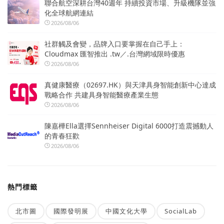
聯合航空深耕台灣40週年 持續投資市場、升級機隊並強
化全球航網連結
2026/08/06
社群觸及會變，品牌入口要掌握在自己手上：
Cloudmax 匯智推出 .tw／.台灣網域限時優惠
2026/08/06
真健康醫療（02697.HK）與天津具身智能創新中心達成
戰略合作 共建具身智能醫療產業生態
2026/08/06
陳嘉樺Ella選擇Sennheiser Digital 6000打造震撼動人
的青春狂歡
2026/08/06
熱門標籤
北市圖
國際發明展
中國文化大學
SocialLab