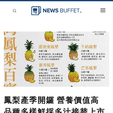
回到首頁
新聞稿分類
登入
刊登
鳳梨產季開鑼 營養價值高
品種多樣鮮採多汁接替上市