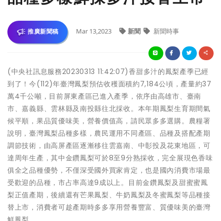
Mar 13,2023
新聞
新聞時事
推廣新聞稿
(中央社訊息服務20230313 11:42:07)香甜多汁的鳳梨產季已經
到了！今(112)年臺灣鳳梨預估收穫面積約7,184公頃，產量約37
萬4千公噸，目前屏東產區已進入產季，依序由高雄市、臺南
市、嘉義縣、雲林縣及南投縣往北採收。本年期鳳梨生育期間氣
候平順，果品質優味美，營養價值高，請民眾多多選購。農糧署
說明，臺灣鳳梨品種多樣，農民運用不同產區、品種及搭配產期
調節技術，由高屏產區逐漸移往雲嘉南、中彰投及花東地區，可
達周年生產，其中金鑽鳳梨可於8至9分熟採收，完全展現色香味
俱全之品種優勢，不僅深受國外買家肯定，也是國內消費市場最
受歡迎的品種，市占率高達9成以上。目前金鑽鳳梨及甜蜜蜜鳳
梨正值產期，後續還有芒果鳳梨、牛奶鳳梨及冬蜜鳳梨等品種接
替上市，消費者可趁產期時多多享用營養豐富、質優味美的臺灣
鮮鳳梨。