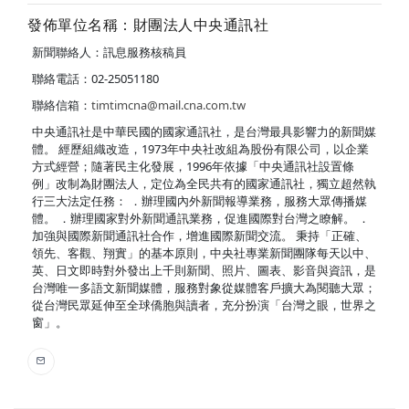
發佈單位名稱：財團法人中央通訊社
新聞聯絡人：訊息服務核稿員
聯絡電話：02-25051180
聯絡信箱：
timtimcna@mail.cna.com.tw
中央通訊社是中華民國的國家通訊社，是台灣最具影響力的新聞媒
體。 經歷組織改造，1973年中央社改組為股份有限公司，以企業
方式經營；隨著民主化發展，1996年依據「中央通訊社設置條
例」改制為財團法人，定位為全民共有的國家通訊社，獨立超然執
行三大法定任務： ．辦理國內外新聞報導業務，服務大眾傳播媒
體。 ．辦理國家對外新聞通訊業務，促進國際對台灣之瞭解。 ．
加強與國際新聞通訊社合作，增進國際新聞交流。 秉持「正確、
領先、客觀、翔實」的基本原則，中央社專業新聞團隊每天以中、
英、日文即時對外發出上千則新聞、照片、圖表、影音與資訊，是
台灣唯一多語文新聞媒體，服務對象從媒體客戶擴大為閱聽大眾；
從台灣民眾延伸至全球僑胞與讀者，充分扮演「台灣之眼，世界之
窗」。