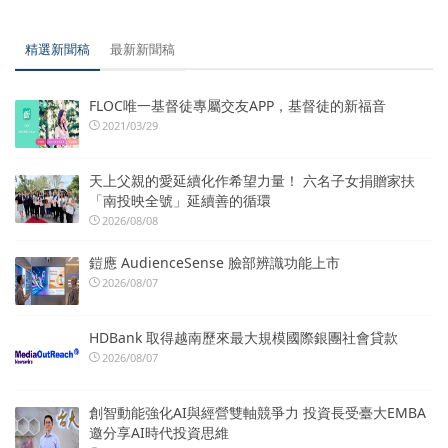
精選新聞稿
最新新聞稿
FLOC唯一基督徒專屬交友APP，基督徒的新福音
2021/03/29
天上父親的愛延續化作希望力量！ 六名子女捐贈家扶
「南投映全號」延續善的循環
2026/08/08
鎧應 AudienceSense 臉部辨識功能上市
2026/08/07
HDBank 取得越南歷來最大規模國際銀團社會貸款
2026/08/07
創智動能強化AI與經營雙軸競爭力 投資長受臺大EMBA
邀分享AI時代投資思維