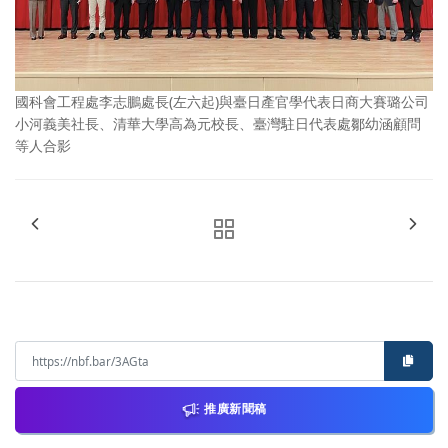
國科會工程處李志鵬處長(左六起)與臺日產官學代表日商大賽璐公司
小河義美社長、清華大學高為元校長、臺灣駐日代表處鄒幼涵顧問
等人合影
推廣新聞稿