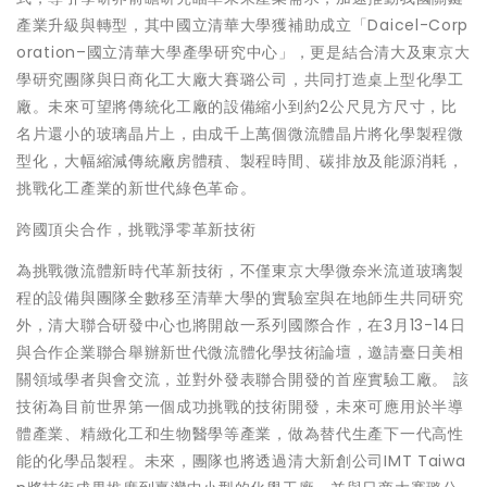
產業升級與轉型，其中國立清華大學獲補助成立「Daicel-Corp
oration–國立清華大學產學研究中心」，更是結合清大及東京大
學研究團隊與日商化工大廠大賽璐公司，共同打造桌上型化學工
廠。未來可望將傳統化工廠的設備縮小到約2公尺見方尺寸，比
名片還小的玻璃晶片上，由成千上萬個微流體晶片將化學製程微
型化，大幅縮減傳統廠房體積、製程時間、碳排放及能源消耗，
挑戰化工產業的新世代綠色革命。
跨國頂尖合作，挑戰淨零革新技術
為挑戰微流體新時代革新技術，不僅東京大學微奈米流道玻璃製
程的設備與團隊全數移至清華大學的實驗室與在地師生共同研究
外，清大聯合研發中心也將開啟一系列國際合作，在3月13-14日
與合作企業聯合舉辦新世代微流體化學技術論壇，邀請臺日美相
關領域學者與會交流，並對外發表聯合開發的首座實驗工廠。 該
技術為目前世界第一個成功挑戰的技術開發，未來可應用於半導
體產業、精緻化工和生物醫學等產業，做為替代生產下一代高性
能的化學品製程。未來，團隊也將透過清大新創公司IMT Taiwa