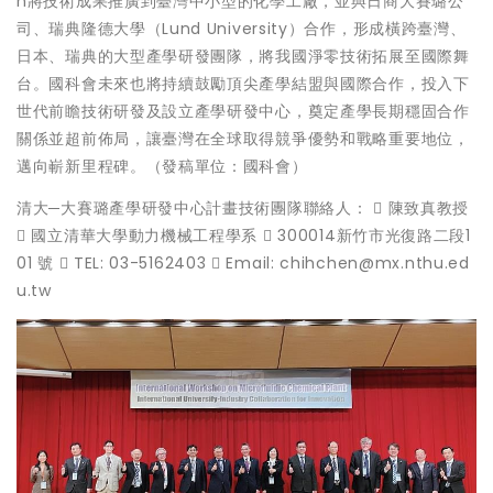
n將技術成果推廣到臺灣中小型的化學工廠，並與日商大賽璐公
司、瑞典隆德大學（Lund University）合作，形成橫跨臺灣、
日本、瑞典的大型產學研發團隊，將我國淨零技術拓展至國際舞
台。國科會未來也將持續鼓勵頂尖產學結盟與國際合作，投入下
世代前瞻技術研發及設立產學研發中心，奠定產學長期穩固合作
關係並超前佈局，讓臺灣在全球取得競爭優勢和戰略重要地位，
邁向嶄新里程碑。（發稿單位：國科會）
清大─大賽璐產學研發中心計畫技術團隊聯絡人：  陳致真教授
 國立清華大學動力機械工程學系  300014新竹市光復路二段1
01 號  TEL: 03-5162403  Email: chihchen@mx.nthu.ed
u.tw