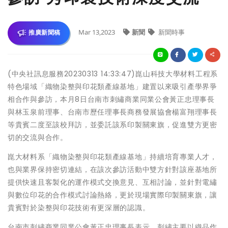
Mar 13,2023
新聞
新聞時事
推廣新聞稿
(中央社訊息服務20230313 14:33:47)崑山科技大學材料工程系
特色場域「織物染整與印花類產線基地」建置以來吸引產學界爭
相合作與參訪，本月8日台南市刺繡商業同業公會黃正忠理事長
與林玉泉前理事、台南市歷任理事長商務發展協會楊富翔理事長
等貴賓二度至該校拜訪，並委託該系印製關東旗，促進雙方更密
切的交流與合作。
崑大材料系「織物染整與印花類產線基地」持續培育專業人才，
也與業界保持密切連結，在該次參訪活動中雙方針對該座基地所
提供快速且客製化的運作模式交換意見、互相討論，並針對電繡
與數位印花的合作模式討論熱絡，更於現場實際印製關東旗，讓
貴賓對於染整與印花技術有更深層的認識。
台南市刺繡商業同業公會黃正忠理事長表示，刺繡主要以織品作