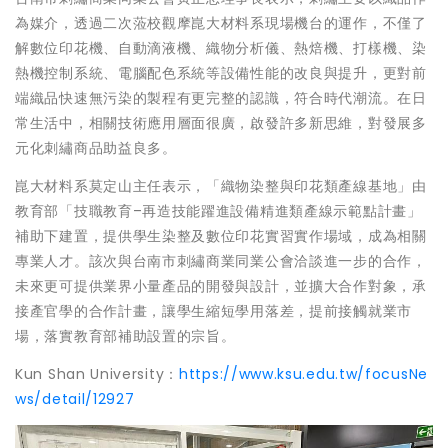
為媒介，透過二次蒞校觀摩崑大材料系現場機台的運作，不僅了
解數位印花機、自動滴液機、織物分析儀、熱焙機、打樣機、染
熱機控制系統、電腦配色系統等設備性能的改良與提升，更對前
端織品快速無污染的製程有更完整的認識，符合時代潮流。在日
常生活中，相關技術應用層面很廣，啟發許多新思維，對發展多
元化刺繡商品助益良多。
崑大材料系莫定山主任表示，「織物染整與印花類產線基地」由
教育部「技職教育–再造技能躍進設備精進類產線示範點計畫」
補助下建置，提供學生染整及數位印花實習實作場域，成為相關
專業人才。該次與台南市刺繡商業同業公會洽談進一步的合作，
未來更可提供業界小量產品的開發與設計，並擴大合作對象，承
接產官學的合作計畫，讓學生縮短學用落差，提前接觸就業市
場，落實教育部補助設置的宗旨。
Kun Shan University：
https://www.ksu.edu.tw/focusNe
ws/detail/12927