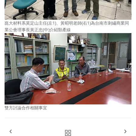
崑大材料系莫定山主任(左1)、黃昭明老師(右1)為台南市刺繡商業同
業公會理事長黃正忠(中)介紹類產線
雙方討論合作相關事宜