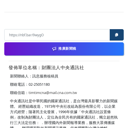
推廣新聞稿
發佈單位名稱：財團法人中央通訊社
新聞聯絡人：訊息服務核稿員
聯絡電話：02-25051180
聯絡信箱：
timtimcna@mail.cna.com.tw
中央通訊社是中華民國的國家通訊社，是台灣最具影響力的新聞媒
體。 經歷組織改造，1973年中央社改組為股份有限公司，以企業
方式經營；隨著民主化發展，1996年依據「中央通訊社設置條
例」改制為財團法人，定位為全民共有的國家通訊社，獨立超然執
行三大法定任務： ．辦理國內外新聞報導業務，服務大眾傳播媒