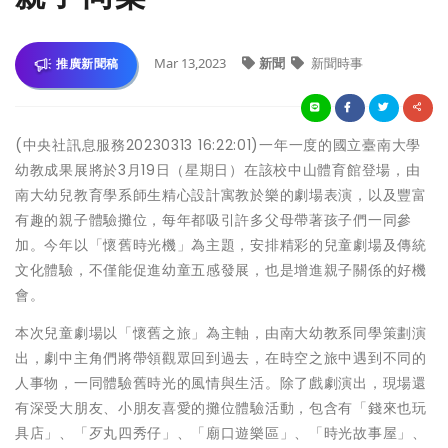
Mar 13,2023
新聞
新聞時事
推廣新聞稿
(中央社訊息服務20230313 16:22:01)一年一度的國立臺南大學
幼教成果展將於3月19日（星期日）在該校中山體育館登場，由
南大幼兒教育學系師生精心設計寓教於樂的劇場表演，以及豐富
有趣的親子體驗攤位，每年都吸引許多父母帶著孩子們一同參
加。今年以「懷舊時光機」為主題，安排精彩的兒童劇場及傳統
文化體驗，不僅能促進幼童五感發展，也是增進親子關係的好機
會。
本次兒童劇場以「懷舊之旅」為主軸，由南大幼教系同學策劃演
出，劇中主角們將帶領觀眾回到過去，在時空之旅中遇到不同的
人事物，一同體驗舊時光的風情與生活。除了戲劇演出，現場還
有深受大朋友、小朋友喜愛的攤位體驗活動，包含有「錢來也玩
具店」、「歹丸四秀仔」、「廟口遊樂區」、「時光故事屋」、