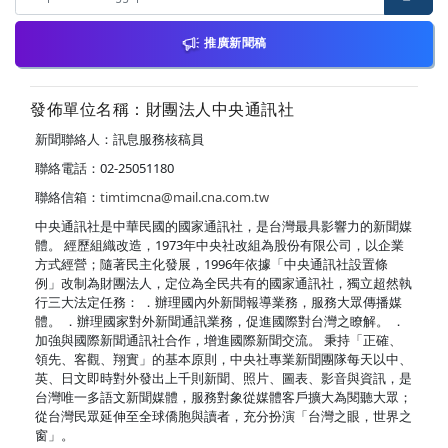
推廣新聞稿
發佈單位名稱：財團法人中央通訊社
新聞聯絡人：訊息服務核稿員
聯絡電話：02-25051180
聯絡信箱：
timtimcna@mail.cna.com.tw
中央通訊社是中華民國的國家通訊社，是台灣最具影響力的新聞媒
體。 經歷組織改造，1973年中央社改組為股份有限公司，以企業
方式經營；隨著民主化發展，1996年依據「中央通訊社設置條
例」改制為財團法人，定位為全民共有的國家通訊社，獨立超然執
行三大法定任務： ．辦理國內外新聞報導業務，服務大眾傳播媒
體。 ．辦理國家對外新聞通訊業務，促進國際對台灣之瞭解。 ．
加強與國際新聞通訊社合作，增進國際新聞交流。 秉持「正確、
領先、客觀、翔實」的基本原則，中央社專業新聞團隊每天以中、
英、日文即時對外發出上千則新聞、照片、圖表、影音與資訊，是
台灣唯一多語文新聞媒體，服務對象從媒體客戶擴大為閱聽大眾；
從台灣民眾延伸至全球僑胞與讀者，充分扮演「台灣之眼，世界之
窗」。