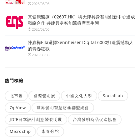
2026/08/06
真健康醫療（02697.HK）與天津具身智能創新中心達成
戰略合作 共建具身智能醫療產業生態
2026/08/06
陳嘉樺Ella選擇Sennheiser Digital 6000打造震撼動人
的青春狂歡
2026/08/06
熱門標籤
北市圖
國際發明展
中國文化大學
SocialLab
OpView
世界發明智慧財產聯盟總會
JDIE日本設計創意暨發明展
台灣發明商品促進協會
Microchip
永春分館