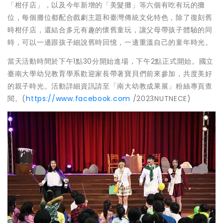
「柑仔店」，以及今年新增的「美髮攤」等六個有吃有玩的攤
位，每個攤位都配合戲劇主題和臺灣傳統文化特色，除了復刻舊
時柑仔店，還結合多元有趣的懷舊童玩，讓父母帶孩子體驗的同
時，可以一邊跟孩子細說舊時回憶，一邊重溫自己的童年時光。
當天活動時間於下午1點30分開始進場，下午2點正式開始。國立
臺南大學幼兒教育學系歡迎家長帶著寶貝們前來參加，共度美好
的親子時光。活動詳細資訊請至「南大幼教成果展」粉絲專頁查
閱。(
https://www.facebook.com
/2023NUTNECE)