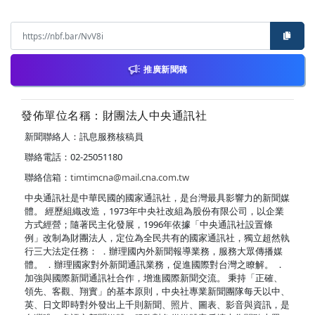
推廣新聞稿
發佈單位名稱：財團法人中央通訊社
新聞聯絡人：訊息服務核稿員
聯絡電話：02-25051180
聯絡信箱：
timtimcna@mail.cna.com.tw
中央通訊社是中華民國的國家通訊社，是台灣最具影響力的新聞媒
體。 經歷組織改造，1973年中央社改組為股份有限公司，以企業
方式經營；隨著民主化發展，1996年依據「中央通訊社設置條
例」改制為財團法人，定位為全民共有的國家通訊社，獨立超然執
行三大法定任務： ．辦理國內外新聞報導業務，服務大眾傳播媒
體。 ．辦理國家對外新聞通訊業務，促進國際對台灣之瞭解。 ．
加強與國際新聞通訊社合作，增進國際新聞交流。 秉持「正確、
領先、客觀、翔實」的基本原則，中央社專業新聞團隊每天以中、
英、日文即時對外發出上千則新聞、照片、圖表、影音與資訊，是