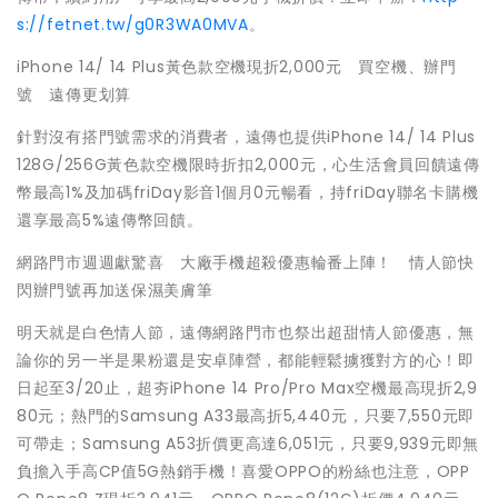
s://fetnet.tw/g0R3WA0MVA
。
iPhone 14/ 14 Plus黃色款空機現折2,000元 買空機、辦門
號 遠傳更划算
針對沒有搭門號需求的消費者，遠傳也提供iPhone 14/ 14 Plus
128G/256G黃色款空機限時折扣2,000元，心生活會員回饋遠傳
幣最高1%及加碼friDay影音1個月0元暢看，持friDay聯名卡購機
還享最高5%遠傳幣回饋。
網路門市週週獻驚喜 大廠手機超殺優惠輪番上陣！ 情人節快
閃辦門號再加送保濕美膚筆
明天就是白色情人節，遠傳網路門市也祭出超甜情人節優惠，無
論你的另一半是果粉還是安卓陣營，都能輕鬆擄獲對方的心！即
日起至3/20止，超夯iPhone 14 Pro/Pro Max空機最高現折2,9
80元；熱門的Samsung A33最高折5,440元，只要7,550元即
可帶走；Samsung A53折價更高達6,051元，只要9,939元即無
負擔入手高CP值5G熱銷手機！喜愛OPPO的粉絲也注意，OPP