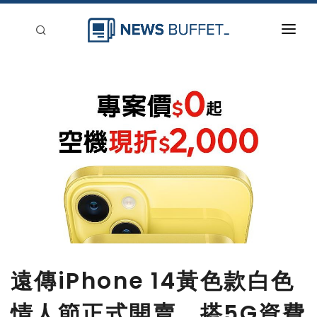
回到首頁
新聞稿分類
登入
刊登
遠傳iPhone 14黃色款白色
情人節正式開賣 搭5G資費