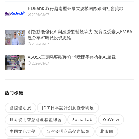
HDBank 取得越南歷來最大規模國際銀團社會貸款
2026/08/07
創智動能強化AI與經營雙軸競爭力 投資長受臺大EMBA
邀分享AI時代投資思維
2026/08/07
ASUSx三麗鷗耍酷聯萌 潮玩開學祭搶抱AI筆電！
2026/08/07
熱門標籤
國際發明展
JDIE日本設計創意暨發明展
世界發明智慧財產聯盟總會
SocialLab
OpView
中國文化大學
台灣發明商品促進協會
北市圖