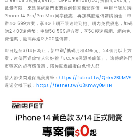
O Reno8 Z現折3,941元、OPPO Reno8(12G)折價4,040元，
數量有限，來遠傳網路門市週週解鎖空機驚喜價！申辦門號加購i
Phone 14 Pro/Pro Max同享優惠、再加碼贈遠傳幣購物金！申
辦4G 599方案，享4G上網不限速吃到飽、網內免費優惠，加碼
贈2,400遠傳幣；申辦5G 599起方案，享5G極速飆網、網內免
費優惠，最高再送13,500遠傳幣。
即日起至3/14日為止，新申辦/攜碼月租499元、24個月以上方
案，遠傳再送你情人節好禮「ECLAIR保濕美膚筆」。遠傳網路門
市獨家的超有感優惠，陪你度過甜蜜白色情人節！
情人節快閃送保濕美膚筆：
https://fetnet.tw/Qnkv2B0MVE
週週空機下殺：
https://fetnet.tw/G3Kmwy0MTN