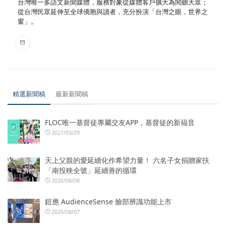
台灣唯一多語文新聞媒體，服務對象從媒體客戶擴大為閱聽大眾；
從台灣民眾延伸至全球僑胞與讀者，充分扮演「台灣之眼，世界之
窗」。
精選新聞稿
最新新聞稿
FLOC唯一基督徒專屬交友APP，基督徒的新福音
2021/03/29
天上父親的愛延續化作希望力量！ 六名子女捐贈家扶
「南投映全號」延續善的循環
2026/08/08
鎧應 AudienceSense 臉部辨識功能上市
2026/08/07