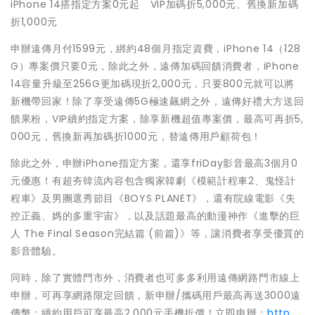
iPhone 14搭指定方案0元起 VIP加碼折5,000元、舊換新加碼
折1,000元
申辦遠傳月付1599元，綁約48個月指定資費，iPhone 14（128
G）專案價只要0元，除此之外，遠傳加碼回饋消費者，iPhone
14容量升級至256G更加碼現折2,000元，只要800元就可以將
新機帶回家！除了享受遠傳5G極速飆網之外，遠傳好禮大方送回
饋果粉，VIP續約指定方案，除享新機超值專案價，最高可再折5,
000元，舊換新再加碼折1000元，替遠傳用戶顧荷包！
除此之外，申辦iPhone指定方案，還享friDay影音最高3個月0
元優惠！有超夯韓流內容包含獨家韓劇《模範計程車2、鬼怪計
程車》及男團選秀節目《BOYS PLANET》，還有院線電影《失
控正義、媽的多重宇宙》，以及話題最高的動漫神作《進擊的巨
人 The Final Season完結篇 (前篇)》等，讓消費者享受優質的
影音體驗。
同時，除了實體門市外，消費者也可多多利用遠傳網路門市線上
申辦，可再享網路限定回饋，新申辦/攜碼用戶最高再送3000遠
傳幣；續約用戶可享最高2,000元手機折價！立即申辦：
http