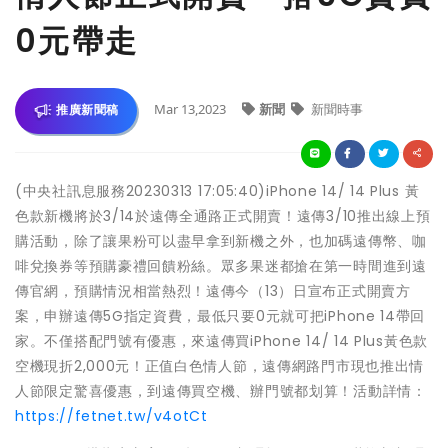
0元帶走
Mar 13,2023
新聞
新聞時事
推廣新聞稿
(中央社訊息服務20230313 17:05:40)iPhone 14/ 14 Plus 黃
色款新機將於3/14於遠傳全通路正式開賣！遠傳3/10推出線上預
購活動，除了讓果粉可以盡早拿到新機之外，也加碼遠傳幣、咖
啡兌換券等預購豪禮回饋粉絲。眾多果迷都搶在第一時間進到遠
傳官網，預購情況相當熱烈！遠傳今（13）日宣布正式開賣方
案，申辦遠傳5G指定資費，最低只要0元就可把iPhone 14帶回
家。不僅搭配門號有優惠，來遠傳買iPhone 14/ 14 Plus黃色款
空機現折2,000元！正值白色情人節，遠傳網路門市現也推出情
人節限定驚喜優惠，到遠傳買空機、辦門號都划算！活動詳情：
https://fetnet.tw/v4otCt