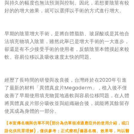
與持久的幅度也無法預測與控制。因此，若想要陰莖有較
好的的增大效果，就可以選擇以手術的方式進行增大。
早期的陰莖增大手術，是將自體脂肪、玻尿酸或是其他合
法填充物填入陰莖，雖然此舉已是增大手術的一大進步，
卻還是有不少接受手術的使用者，反饋陰莖本體摸起來較
軟、容易位移以及吸收速度太快的問題。
經歷了長時間的研發與改良後，台灣終於在2020年引進
了最新的材料「異體真皮片Megaderm」，植入後不僅
改善了早期使用填充物質地過軟與容易位移問題，在人體
將異體真皮片部分吸收並與組織融合後，就能將其餘留存
使其成為身體的一部分。
【本宣傳名稱與仿單不同(部分為仿單核准適應症外的使用介紹，或口
語化供民眾理解)，僅供參考；正式療程/儀器名稱、效果等，均以醫