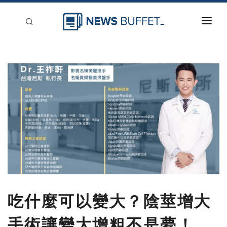
回到首頁
新聞稿分類
登入
刊登
吃什麼可以變大？陰莖增大
手術讓變大增粗不是夢！