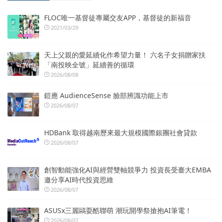
FLOC唯一基督徒專屬交友APP，基督徒的新福音
2021/03/29
天上父親的愛延續化作希望力量！ 六名子女捐贈家扶
「南投映全號」延續善的循環
2026/08/08
鎧應 AudienceSense 臉部辨識功能上市
2026/08/07
HDBank 取得越南歷來最大規模國際銀團社會貸款
2026/08/07
創智動能強化AI與經營雙軸競爭力 投資長受臺大EMBA
邀分享AI時代投資思維
2026/08/07
ASUSx三麗鷗耍酷聯萌 潮玩開學祭搶抱AI筆電！
2026/08/07