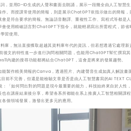
場詞，並用D-ID生成的人聲和畫面去朗誦，展示一段幾全由人工智慧
作。而授課常使用的簡報，則是展示ChatGPT依指示做出的簡報，
就會是符合要求的簡報。無論語音翻譯、重複性工作、寫程式等都是
會使用精確語言對ChatGPT下指令，就能輕易寫出所需程式，節省
考學習使用。
的資料庫，無法直接獲取超越其資料庫年代的資訊，但若想透過它處理新
前後文的特性進一步進行詢問相關問題，也能用ChatGPT幫忙撰寫
ws11內建的搜尋功能都將結合ChatGPT，這會是將來的發展趨勢。
能製作精美簡報的Canva，透過照片、內建聲音生成如真人解說畫面
不完善，但還是能檢驗文章是否是由人工智慧書寫的AI TEXT CLAS
師說：「如何問出對的問題是現今最重要的能力，科技始終來自於人性
長也在講座結束後分享，希望各系所都能在系上推廣人工智慧相關課
在各個領域發展，激發出更多元的應用。