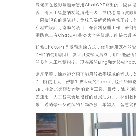
陳老師在投影幕顯示使用ChatGPT寫出的一段開
說，將人工智慧的功能清楚呈現，並現場進行實際操
一同檢視它的優缺點，發現只要經過檢查修正後，
和程式設計可協助的項目，像資料整理工作，若能學
網路也上有ChatGPT指令大全等資訊，能提供參
雖然ChatGPT是採預訓練方式，僅能使用既有
D-ID的使用說明，就可以先輸入資料，用它能記憶
開發的人工智慧指令。現在新的Bing和之後windo
講座尾聲，陳老師介紹了能用於教學場域的程式，如
D，能使用人工智慧生成簡報的Tome，也介紹雖然目前
ER，作為老師預防作弊的參考工具。最後，陳老
善運用，人工智慧會是很好的發展助力」。林副校
動，透過學生及教師的互動啟發，希望人工智慧能