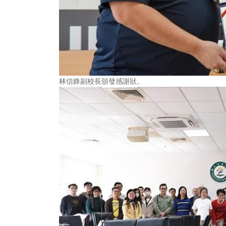
林信鋒副校長頒發感謝狀。