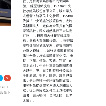
社，是台灣最具影響力的新聞媒
體。 經歷組織改造，1973年中央
社改組為股份有限公司，以企業方
式經營；隨著民主化發展，1996年
依據「中央通訊社設置條例」改制
為財團法人，定位為全民共有的國
家通訊社，獨立超然執行三大法定
任務： ．辦理國內外新聞報導業
務，服務大眾傳播媒體。 ．辦理國
家對外新聞通訊業務，促進國際對
台灣之瞭解。 ．加強與國際新聞通
訊社合作，增進國際新聞交流。 秉
持「正確、領先、客觀、翔實」的
基本原則，中央社專業新聞團隊每
天以中、英、日文即時對外發出上
千則新聞、照片、圖表、影音與資
訊，是台灣唯一多語文新聞媒體，
服務對象從媒體客戶擴大為閱聽大
tGPT
眾；從台灣民眾延伸至全球僑胞與
在教學上
讀者，充分扮演「台灣之眼，世界
之窗」。