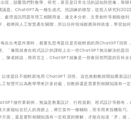
T的出現，顛覆我們對教學、研究，甚至是日常生活的認知與想像，舉辦
題。ChatGPT為一種生成式、預訓練的模型，從投入研究到2022年
程式、處理資訊問題等理工相關用途，連文本分析、文章創作等都能做到
學，都將與人工智慧產生關聯，所以任何領域都應與時俱進，學習如
每每在出考題作業時，都要先思考題目是否能輕易的用ChatGPT回答
。「像我就會在程式設計的課程上出一些ChatGPT無法解決的題目
。陳老師說，簡而言之，ChatGPT就像是一部會回答問題的百科全
，以使題目不能輕易地用 ChatGPT 回答。這也推動教師開始重新設
人工智慧可以為教學帶來許多好處，但教師還是需要對相關知識有一
atGPT做作業範例，無論是教案設計、行程規劃、程式設計等都有，
讓大家能站在巨人的肩膀上，將它當作一種輔助，而非用來投機取巧
學方面，還是要對相關知識有一定程度的瞭解，才能在知道「矛」後