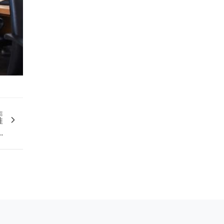
篇
推
.