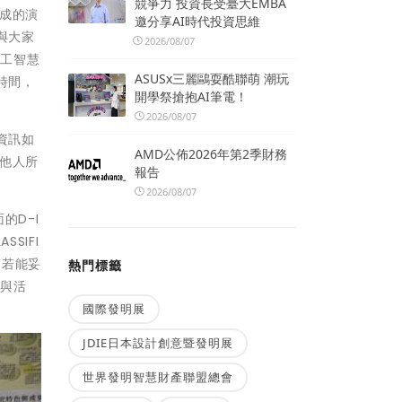
競爭力 投資長受臺大EMBA
生成的演
邀分享AI時代投資思維
與大家
2026/08/07
人工智慧
ASUSx三麗鷗耍酷聯萌 潮玩
時間，
開學祭搶抱AI筆電！
2026/08/07
資訊如
AMD公佈2026年第2季財務
其他人所
報告
2026/08/07
的D-I
SIFI
，若能妥
熱門標籤
程與活
國際發明展
JDIE日本設計創意暨發明展
世界發明智慧財產聯盟總會