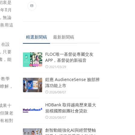
初衷是
11月
，無論
何善用這
精選新聞稿
最新新聞稿
，在設
，只要
FLOC唯一基督徒專屬交友
書，能
APP，基督徒的新福音
2021/03/29
計教學
鎧應 AudienceSense 臉部辨
識功能上市
定瞭解，
2026/08/07
HDBank 取得越南歷來最大
成果十
規模國際銀團社會貸款
。但陳老
2026/08/07
，有相對
創智動能強化AI與經營雙軸