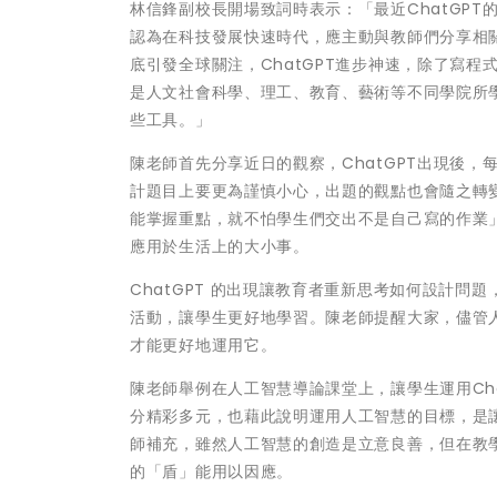
林信鋒副校長開場致詞時表示：「最近ChatGP
認為在科技發展快速時代，應主動與教師們分享相關議
底引發全球關注，ChatGPT進步神速，除了寫
是人文社會科學、理工、教育、藝術等不同學院所
些工具。」
陳老師首先分享近日的觀察，ChatGPT出現後，
計題目上要更為謹慎小心，出題的觀點也會隨之轉變
能掌握重點，就不怕學生們交出不是自己寫的作業」
應用於生活上的大小事。
ChatGPT 的出現讓教育者重新思考如何設計問題
活動，讓學生更好地學習。陳老師提醒大家，儘管
才能更好地運用它。
陳老師舉例在人工智慧導論課堂上，讓學生運用Ch
分精彩多元，也藉此說明運用人工智慧的目標，是
師補充，雖然人工智慧的創造是立意良善，但在教
的「盾」能用以因應。