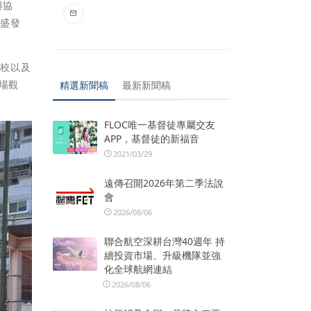
與協
興盛發
學校以及
場觀
精選新聞稿
最新新聞稿
FLOC唯一基督徒專屬交友
APP，基督徒的新福音
2021/03/29
遠傳召開2026年第二季法說
會
2026/08/06
聯合航空深耕台灣40週年 持
續投資市場、升級機隊並強
化全球航網連結
2026/08/06