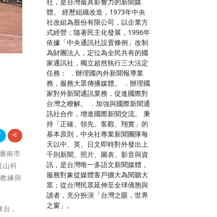
社，是台灣最具影響力的新聞媒
體。 經歷組織改造，1973年中央
社改組為股份有限公司，以企業方
式經營；隨著民主化發展，1996年
依據「中央通訊社設置條例」改制
為財團法人，定位為全民共有的國
家通訊社，獨立超然執行三大法定
任務： ．辦理國內外新聞報導業
務，服務大眾傳播媒體。 ．辦理國
家對外新聞通訊業務，促進國際對
台灣之瞭解。 ．加強與國際新聞通
訊社合作，增進國際新聞交流。 秉
持「正確、領先、客觀、翔實」的
基本原則，中央社專業新聞團隊每
天以中、英、日文即時對外發出上
假臺南市
千則新聞、照片、圖表、影音與資
訊，是台灣唯一多語文新聞媒體，
崑山科
服務對象從媒體客戶擴大為閱聽大
、教練與
眾；從台灣民眾延伸至全球僑胞與
讀者，充分扮演「台灣之眼，世界
之窗」。
舞台，