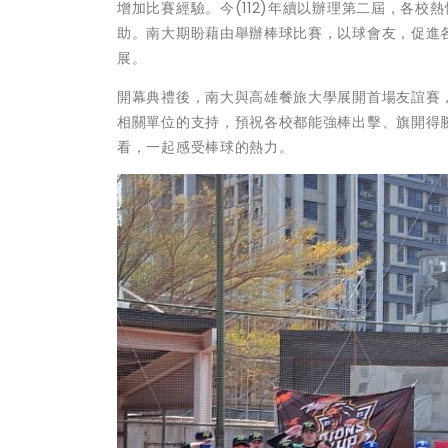
增加比賽經驗。今(112)年續以辦理第二屆，各
助。南大期盼藉由舉辦棒球比賽，以球會友，促進
展。
開幕典禮後，南大與高雄餐旅大學展開首場友誼賽
相關單位的支持，預祝各校都能強棒出擊、旗開得勝
看，一起感受棒球的熱力。