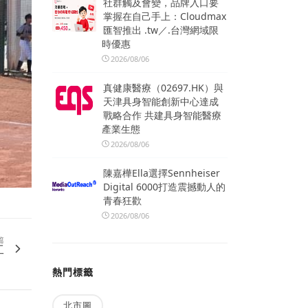
社群觸及會變，品牌入口要
掌握在自己手上：Cloudmax
匯智推出 .tw／.台灣網域限
時優惠
2026/08/06
真健康醫療（02697.HK）與
天津具身智能創新中心達成
戰略合作 共建具身智能醫療
產業生態
2026/08/06
陳嘉樺Ella選擇Sennheiser
Digital 6000打造震撼動人的
青春狂歡
2026/08/06
篇
工
熱門標籤
北市圖