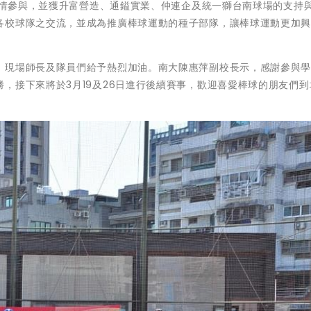
校熱情參與，並獲升富營造、通鎰實業、仲連企及統一獅台南球場的支持
各校球隊之交流，並成為推廣棒球運動的種子部隊，讓棒球運動更加
，現場師長及隊員們給予熱烈加油。南大陳惠萍副校長示，感謝參與
，接下來將於3月19及26日進行後續賽事，歡迎喜愛棒球的朋友們到