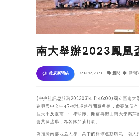
南大舉辦2023鳳
Mar 14,2023
新聞
新聞
推廣新聞稿
(中央社訊息服務20230314 11:46:00)國
建興國中文中47棒球場進行開幕典禮，參賽隊伍
技大學及臺南一中棒球隊。開幕典禮由南大陳惠萍
會共襄盛舉，為各隊加油打氣。
為推廣南部地區大專、高中的棒球運動風氣，南大於