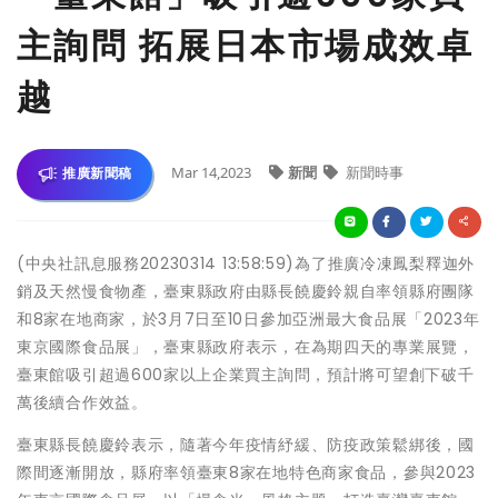
主詢問 拓展日本市場成效卓
越
Mar 14,2023
新聞
新聞時事
推廣新聞稿
(中央社訊息服務20230314 13:58:59)為了推廣冷凍鳳梨釋迦外
銷及天然慢食物產，臺東縣政府由縣長饒慶鈴親自率領縣府團隊
和8家在地商家，於3月7日至10日參加亞洲最大食品展「2023年
東京國際食品展」，臺東縣政府表示，在為期四天的專業展覽，
臺東館吸引超過600家以上企業買主詢問，預計將可望創下破千
萬後續合作效益。
臺東縣長饒慶鈴表示，隨著今年疫情紓緩、防疫政策鬆綁後，國
際間逐漸開放，縣府率領臺東8家在地特色商家食品，參與2023