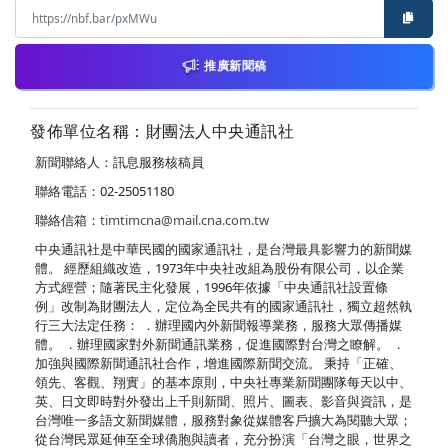
推廣新聞稿
發佈單位名稱：財團法人中央通訊社
新聞聯絡人：訊息服務核稿員
聯絡電話：02-25051180
聯絡信箱：
timtimcna@mail.cna.com.tw
中央通訊社是中華民國的國家通訊社，是台灣最具影響力的新聞媒
體。 經歷組織改造，1973年中央社改組為股份有限公司，以企業
方式經營；隨著民主化發展，1996年依據「中央通訊社設置條
例」改制為財團法人，定位為全民共有的國家通訊社，獨立超然執
行三大法定任務： ．辦理國內外新聞報導業務，服務大眾傳播媒
體。 ．辦理國家對外新聞通訊業務，促進國際對台灣之瞭解。 ．
加強與國際新聞通訊社合作，增進國際新聞交流。 秉持「正確、
領先、客觀、翔實」的基本原則，中央社專業新聞團隊每天以中、
英、日文即時對外發出上千則新聞、照片、圖表、影音與資訊，是
台灣唯一多語文新聞媒體，服務對象從媒體客戶擴大為閱聽大眾；
從台灣民眾延伸至全球僑胞與讀者，充分扮演「台灣之眼，世界之