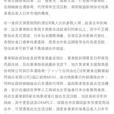
年東京國際食品展，以「慢食光」風格主題，打造臺灣臺東館，
也積極媒合通路商、代理商等交流活動，期望能協助增加在地業
者產品進入日本市場的機會。
在一連四天展覽期間約湧近8萬人次的參觀人潮，超過去年的兩
倍，這次臺東館企業買主商務洽談超過600家以上，其中不乏國
際知名美式賣場、日本知名國際酒廠、百貨店及特產株式會社，
表態於進口臺東特產通路、異業合作飲品開發等合作高度意願，
預估未來可創下破千萬後續合作效益。
臺東縣政府財政及經濟發展處並指出，臺東館於開幕首日即展現
亮眼佳績，且在臺東縣長饒慶鈴見證下，地方業者東太陽製酒股
份有限公司與日本通路商-ファソラ合同会社(法售樂食品醫藥顧
問責任有限公司)簽訂銷售MOU，成功推廣臺日外銷通路合作；
同時在縣府積極媒合日本通路代理商，協助業者更多媒合交流機
會，首日也邀請世界華人工商婦女企管協會日本分會臺商會員，
與此次臺東館8家在地業者進行媒合交流活動，洽談過程非常的
熱絡，其中更是談及OEM代工、採購合作至園區販售等實質商談
合作，可望透過此次交流活動，讓更多臺東在地產品進入日本市