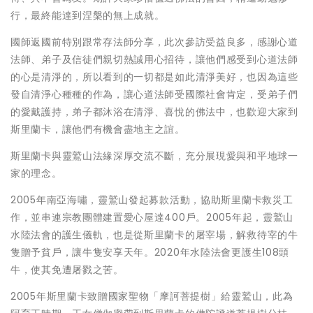
行，最終能達到涅槃的無上成就。
國師返國前特別跟常存法師分享，此次參訪受益良多，感謝心道
法師、弟子及信徒們親切熱誠用心招待，讓他們感受到心道法師
的心是清淨的，所以看到的一切都是如此清淨美好，也因為這些
發自清淨心種種的作為，讓心道法師受國際社會肯定，受弟子們
的愛戴護持，弟子都沐浴在清淨、喜悅的佛法中，也歡迎大家到
斯里蘭卡，讓他們有機會盡地主之誼。
斯里蘭卡與靈鷲山法緣深厚交流不斷，充分展現愛與和平地球一
家的理念。
2005年南亞海嘯，靈鷲山發起募款活動，協助斯里蘭卡救災工
作，並串連宗教團體建置愛心屋達400戶。2005年起，靈鷲山
水陸法會的護生儀軌，也是從斯里蘭卡的屠宰場，解救待宰的牛
隻贈予貧戶，讓牛隻安享天年。2020年水陸法會更護生108頭
牛，使其免遭屠戮之苦。
2005年斯里蘭卡致贈國家聖物「摩訶菩提樹」給靈鷲山，此為