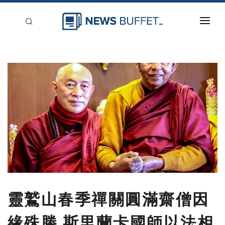
回到首頁
新聞稿分類
登入
刊登
靈鷲山春季禪關圓滿齋僧因
緣殊勝 斯里蘭卡國師以法相