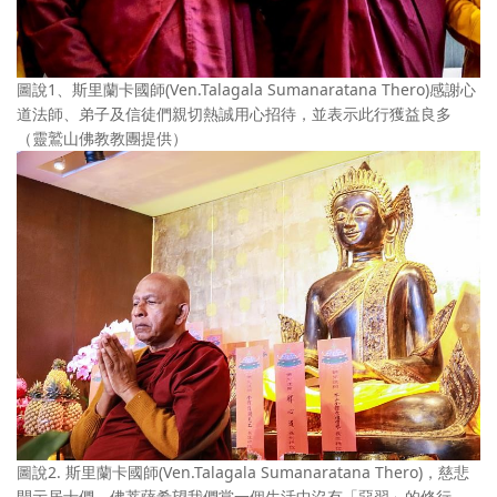
圖說1、斯里蘭卡國師(Ven.Talagala Sumanaratana Thero)感謝心
道法師、弟子及信徒們親切熱誠用心招待，並表示此行獲益良多
（靈鷲山佛教教團提供）
圖說2. 斯里蘭卡國師(Ven.Talagala Sumanaratana Thero)，慈悲
開示居士們，佛菩薩希望我們當一個生活中沒有「惡習」的修行