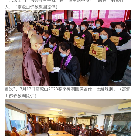
人。（靈鷲山佛教教團提供）
圖說3、3月12日靈鷲山2023春季禪關圓滿齋僧，因緣殊勝。（靈鷲
山佛教教團提供）