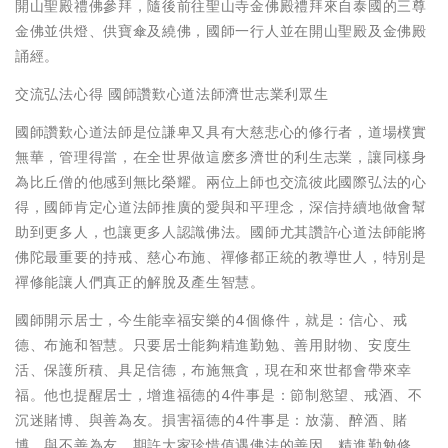
開山聖殿禮佛參拜，隨後前往聖山寺金佛殿禮拜來自泰國的三尊
金佛並供燈、供寶傘及繞佛，國師一行人並在開山聖殿及金佛殿
誦經。
交流弘法心得 國師讚歎心道法師濟世志業利眾生
國師讚歎心道法師是位謙卑又具有大慈悲心的修行者，道場樸實
無華，管理得當，在全世界做這麽多濟世的利生志業，讓同樣身
為比丘僧的他感到無比榮耀。兩位上師也交流彼此國際弘法的心
得，國師肯定心道法師推廣的愛與和平理念，深信持續地做會幫
助到更多人，也讓更多人認識佛法。國師尤其讚許心道法師能將
佛陀最重要的持戒、慈心布施、禪修都正統的教導世人，特別是
禪修能讓人們真正的解脫及產生智慧。
國師開示居士，今生能幸福安樂的4個條件，就是：信心、戒
德、布施和智慧。只要居士能夠精進勤勉、善用財物、安度生
活、保護所積、具足信德，布施無貪，現在和來世都會帶來幸
福。他也提醒居士，增進福德的4件事是：節制慾望、戒酒、不
沉迷賭博、與善為友。損害福德的4件事是：放蕩、醉酒、賭
博、與不善為友。期許大家珍惜值遇佛法的善因，精進勤勉修