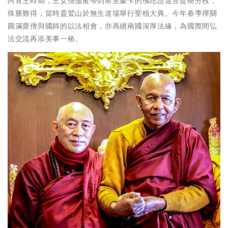
阿育王時期，王女僧伽蜜帶到斯里蘭卡的佛陀證道菩提樹分枝，
殊勝難得，當時靈鷲山於無生道場舉行聖植大典。今年春季禪關
圓滿齋僧與國師的以法相會，亦再續兩國深厚法緣，為國際間弘
法交流再添美事一樁。