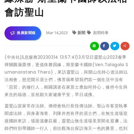
會訪聖山
Mar 14,2023
新聞
新聞時事
推廣新聞稿
(中央社訊息服務20230314 13:57:41)3月12日靈鷲山2023春季
禪關圓滿齋僧，更值殊勝因緣，斯里蘭卡國師(Ven.Talagala S
umanaratana Thero)，來訪靈鷲山，與開山住持心道法師以
法相會，慈悲開示居士們，佛菩薩希望我們當一個生活中沒有
「惡習」的修行人，精闢講述在家居士應如何持心，修持今生與
來生的福德，並祝願大家健康平安，早日成佛。
靈鷲山當家常存法師、傳燈會執行長恆傳法師、聖山寺客堂執事
聞虛法師，與身著海青、列隊井然有序的居士們，在無生道場迎
接國師來訪，場面溫馨莊嚴，靈鷲山無生道場美景聞名遐邇，法
師們特別帶國師一行人，前往觀海台探訪海天一色的勝景，也到