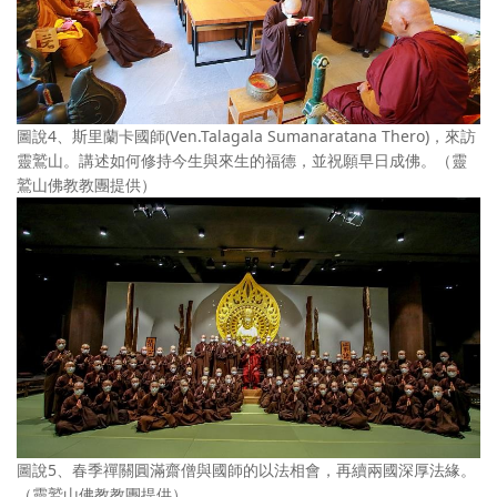
圖說4、斯里蘭卡國師(Ven.Talagala Sumanaratana Thero)，來訪
靈鷲山。講述如何修持今生與來生的福德，並祝願早日成佛。（靈
鷲山佛教教團提供）
圖說5、春季禪關圓滿齋僧與國師的以法相會，再續兩國深厚法緣。
（靈鷲山佛教教團提供）