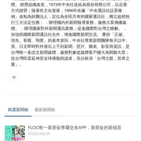
體。 經歷組織改造，1973年中央社改組為股份有限公司，以企業
方式經營；隨著民主化發展，1996年依據「中央通訊社設置條
例」改制為財團法人，定位為全民共有的國家通訊社，獨立超然執
行三大法定任務： ．辦理國內外新聞報導業務，服務大眾傳播媒
體。 ．辦理國家對外新聞通訊業務，促進國際對台灣之瞭解。 ．
加強與國際新聞通訊社合作，增進國際新聞交流。 秉持「正確、
領先、客觀、翔實」的基本原則，中央社專業新聞團隊每天以中、
英、日文即時對外發出上千則新聞、照片、圖表、影音與資訊，是
台灣唯一多語文新聞媒體，服務對象從媒體客戶擴大為閱聽大眾；
從台灣民眾延伸至全球僑胞與讀者，充分扮演「台灣之眼，世界之
窗」。
精選新聞稿
最新新聞稿
FLOC唯一基督徒專屬交友APP，基督徒的新福音
2021/03/29